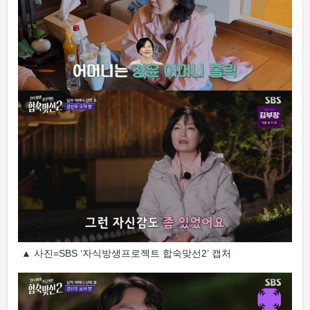
▲ 사진=SBS ‘자식방생프로젝트 합숙맞선2’ 캡처