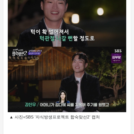
▲ 사진=SBS ‘자식방생프로젝트 합숙맞선2’ 캡처