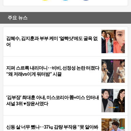
주요 뉴스
김혜수, 김지훈과 부부 케미 ‘얼빡샷’에도 굴욕 없
어
지퍼 스르륵 내리더니‥비비, 선정성 논란 터졌다
“왜 저래vs이게 워터밤” 시끌
‘김부장’ 최대훈 아내, 미스코리아 善+미스 인터내
셔널 3위 ♥장윤서였다
신동 살 너무 뺐나‥37㎏ 감량 부작용 “못 알아봐