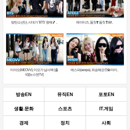
방탄소년단, 시대가 ‘BTS’ 원해🎵 ..
에이티즈, 둠칫❣️ 둠칫❣&#..
미야오(MEOVV), 미모가 넘사벽 (출
에스파(aespa), 죄송해요🥺🎤마이..
국)[뉴스엔TV]
방송EN
뮤직EN
포토EN
생활.문화
스포츠
IT.게임
경제
정치
사회