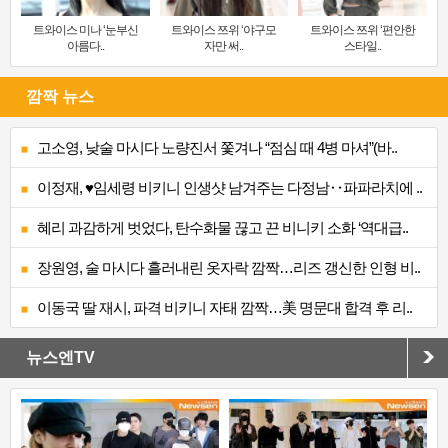
트와이스 미나 ‘눈부신
트와이스 쯔위 ‘야구모
트와이스 쯔위 ‘편안한
아름다..
자만 써..
스타일..
깜짝 뉴스
고소영, 낮술 마시다 노량진서 쫓겨나 “점심 때 4병 마셔”(바..
이정재, ♥임세령 비키니 인생샷 남겨주는 다정남‥파파라치에 ..
혜리 과감하게 벗었다, 탄수화물 끊고 끈 비니키 소화 ‘역대급..
장원영, 술 마시다 흘러내린 옷자락 깜짝…리즈 갱신한 인형 비..
이동국 딸 재시, 파격 비키니 자태 깜짝…美 명문대 합격 후 리..
뉴스엔TV