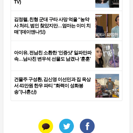
TV)
김정렬, 친형 군대 구타 사망 억울 “농약
사 처리, 범인 찾았지만…엄마는 이미 치
매”(데이앤나잇)
아이유, 전남친 소환한 ‘인증샷’ 일파만파
속…남사친 변우석 선물도 남겼나 ‘훈훈’
건물주 구성환, 김신영 이선민과 집 옥상
서 41만원 한우 파티 “화력이 성화봉
송”(나혼산)