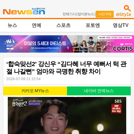
전체기사
|
많이본뉴스
|
사진구매
뉴스
연예
스포츠
포토엔
영상TV
‘합숙맞선2’ 강신우 “김다혜 너무 예뻐서 턱 관
절 나갈뻔” 엄마와 극명한 취향 차이
2026-07-09 21:15:54
카카오 MY뉴스
네이버 연예뉴스