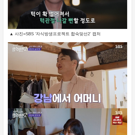
▲ 사진=SBS ‘자식방생프로젝트 합숙맞선2’ 캡처