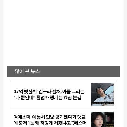
많이 본 뉴스
‘17억 빚잔치’ 김구라 전처, 아들 그리는
“나 뿐인데” 친엄마 챙기는 효심 눈길
여에스더, 예능서 민낯 공개했다가 댓글
에 충격 “눈 왜 저렇게 처졌냐고”(에스더