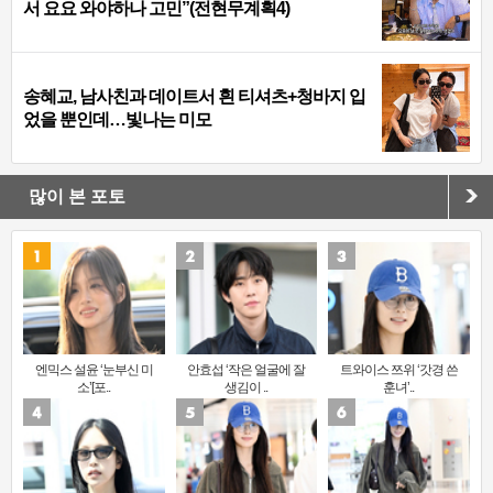
서 요요 와야하나 고민”(전현무계획4)
송혜교, 남사친과 데이트서 흰 티셔츠+청바지 입
었을 뿐인데…빛나는 미모
많이 본 포토
엔믹스 설윤 ‘눈부신 미
안효섭 ‘작은 얼굴에 잘
트와이스 쯔위 ‘갓경 쓴
소’[포..
생김이 ..
훈녀’..