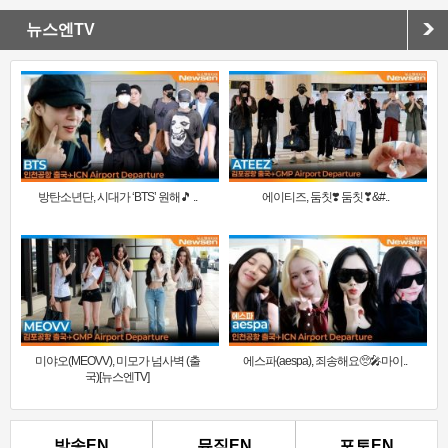
뉴스엔TV
방탄소년단, 시대가 ‘BTS’ 원해🎵 ..
에이티즈, 둠칫❣️ 둠칫❣&#..
미야오(MEOVV), 미모가 넘사벽 (출
에스파(aespa), 죄송해요🥺🎤마이..
국)[뉴스엔TV]
방송EN
뮤직EN
포토EN