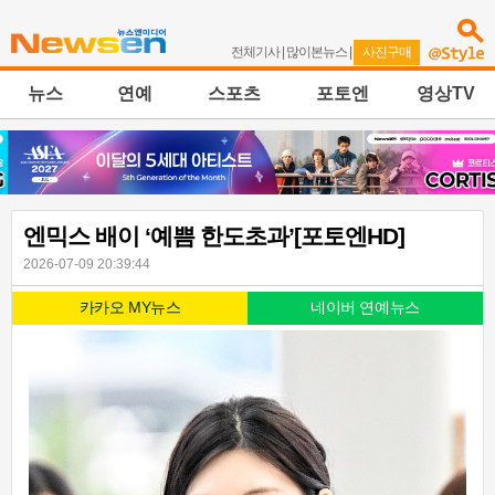
전체기사
|
많이본뉴스
|
사진구매
뉴스
연예
스포츠
포토엔
영상TV
엔믹스 배이 ‘예쁨 한도초과’[포토엔HD]
2026-07-09 20:39:44
카카오 MY뉴스
네이버 연예뉴스