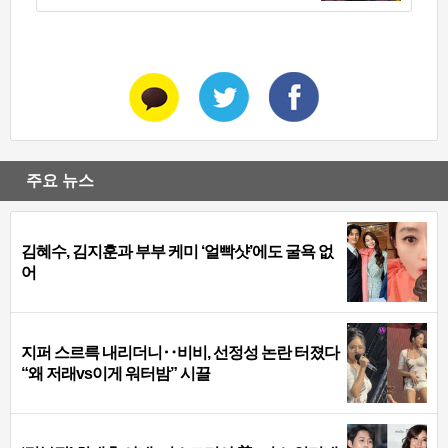
주요 뉴스
김혜수, 김지훈과 부부 케미 ‘얼빡샷’에도 굴욕 없
어
지퍼 스르륵 내리더니‥비비, 선정성 논란 터졌다
“왜 저래vs이게 워터밤” 시끌