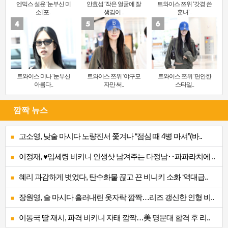
엔믹스 설윤 ‘눈부신 미
안효섭 ‘작은 얼굴에 잘
트와이스 쯔위 ‘갓경 쓴
소’[포..
생김이 ..
훈녀’..
트와이스 미나 ‘눈부신
트와이스 쯔위 ‘야구모
트와이스 쯔위 ‘편안한
아름다..
자만 써..
스타일..
깜짝 뉴스
고소영, 낮술 마시다 노량진서 쫓겨나 “점심 때 4병 마셔”(바..
이정재, ♥임세령 비키니 인생샷 남겨주는 다정남‥파파라치에 ..
혜리 과감하게 벗었다, 탄수화물 끊고 끈 비니키 소화 ‘역대급..
장원영, 술 마시다 흘러내린 옷자락 깜짝…리즈 갱신한 인형 비..
이동국 딸 재시, 파격 비키니 자태 깜짝…美 명문대 합격 후 리..