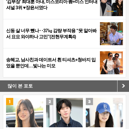
‘김부장’ 최대훈 아내, 미스코리아 善+미스 인터내
셔널 3위 ♥장윤서였다
신동 살 너무 뺐나‥37㎏ 감량 부작용 “못 알아봐
서 요요 와야하나 고민”(전현무계획4)
송혜교, 남사친과 데이트서 흰 티셔츠+청바지 입
었을 뿐인데…빛나는 미모
많이 본 포토