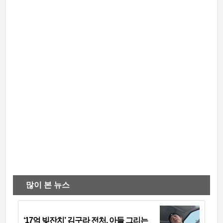
많이 본 뉴스
‘17억 빚잔치’ 김구라 전처, 아들 그리는