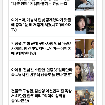
“나 뿐인데” 친엄마 챙기는 효심 눈길
여에스더, 예능서 민낯 공개했다가 댓글
에 충격 “눈 왜 저렇게 처졌냐고”(에스더
TV)
김정렬, 친형 군대 구타 사망 억울 “농약
사 처리, 범인 찾았지만…엄마는 이미 치
매”(데이앤나잇)
아이유, 전남친 소환한 ‘인증샷’ 일파만파
속…남사친 변우석 선물도 남겼나 ‘훈훈’
건물주 구성환, 김신영 이선민과 집 옥상
서 41만원 한우 파티 “화력이 성화봉
송”(나혼산)