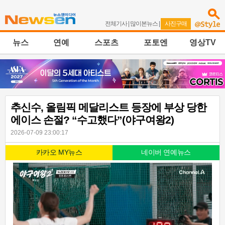
전체기사
|
많이본뉴스
|
사진구매
뉴스
연예
스포츠
포토엔
영상TV
추신수, 올림픽 메달리스트 등장에 부상 당한
에이스 손절? “수고했다”(야구여왕2)
2026-07-09 23:00:17
카카오 MY뉴스
네이버 연예뉴스