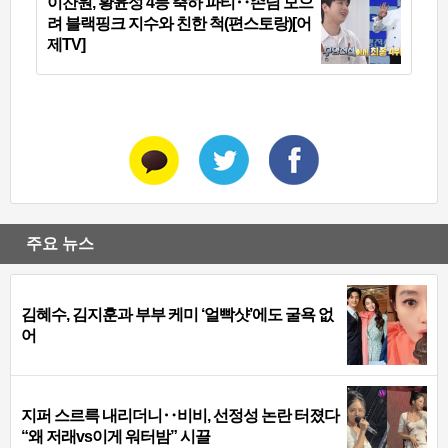
이찬원, 황윤성 4등 축하 파티‥손님 모으
려 블랙핑크 지수와 친한 척(편스토랑)[어
제TV]
주요 뉴스
김혜수, 김지훈과 부부 케미 ‘얼빡샷’에도 굴욕 없
어
지퍼 스르륵 내리더니‥비비, 선정성 논란 터졌다
“왜 저래vs이게 워터밤” 시끌