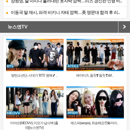
장원영, 술 마시다 흘러내린 옷자락 깜짝…리즈 갱신한 인형 비..
이동국 딸 재시, 파격 비키니 자태 깜짝…美 명문대 합격 후 리..
뉴스엔TV
방탄소년단, 시대가 ‘BTS’ 원해🎵 ..
에이티즈, 둠칫❣️ 둠칫❣&#..
미야오(MEOVV), 미모가 넘사벽 (출
에스파(aespa), 죄송해요🥺🎤마이..
국)[뉴스엔TV]