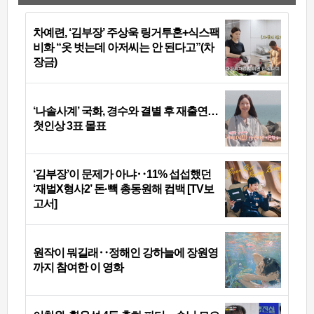
차예련, ‘김부장’ 주상욱 링거투혼+식스팩
비화 “옷 벗는데 아저씨는 안 된다고”(차
장금)
‘나솔사계’ 국화, 경수와 결별 후 재출연…
첫인상 3표 몰표
‘김부장’이 문제가 아냐‥11% 섭섭했던
‘재벌X형사2’ 돈·빽 총동원해 컴백 [TV보
고서]
원작이 뭐길래‥정해인 강하늘에 장원영
까지 참여한 이 영화