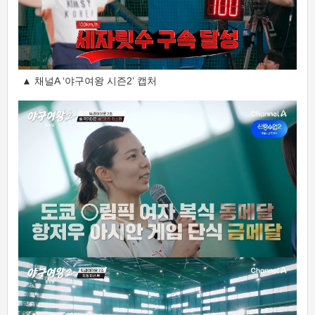
▲ 채널A ‘야구여왕 시즌2’ 캡처