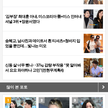
‘김부장’ 최대훈 아내, 미스코리아 善+미스 인터내
셔널 3위 ♥장윤서였다
송혜교, 남사친과 데이트서 흰 티셔츠+청바지 입
었을 뿐인데…빛나는 미모
신동 살 너무 뺐나‥37㎏ 감량 부작용 “못 알아봐
서 요요 와야하나 고민”(전현무계획4)
많이 본 포토