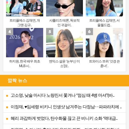
트리플에스 김채연, 개
샤를리즈 테론, 독보적
트리플에스 김채연, 서
그맨 김규..
인 귀걸이..
울월드컵..
하지원, 한국 배우 최초
엔믹스 설윤 ‘눈부신 미
트와이스 쯔위 ‘갓경 쓴
MLB 시..
소’[포..
훈녀’..
깜짝 뉴스
고소영, 낮술 마시다 노량진서 쫓겨나 “점심 때 4병 마셔”(바..
이정재, ♥임세령 비키니 인생샷 남겨주는 다정남‥파파라치에 ..
혜리 과감하게 벗었다, 탄수화물 끊고 끈 비니키 소화 ‘역대급..