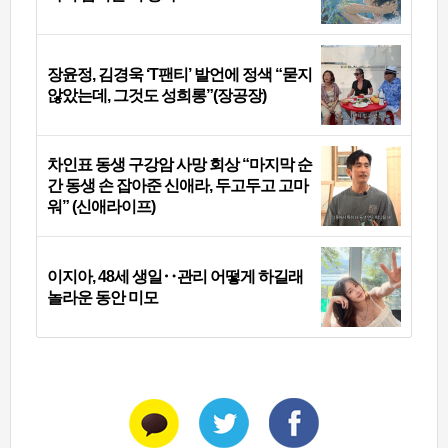
장윤정, 김경욱 ‘T팬티’ 발언에 정색 “묻지
않았는데, 그것도 성희롱”(장공장)
차인표 동생 구강암 사망 회상 “마지막 순
간 동생 손 잡아준 신애라, 두고두고 고마
워” (신애라이프)
이지아, 48세 생일‥관리 어떻게 하길래
놀라운 동안 미모