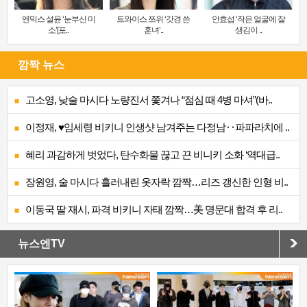
엔믹스 설윤 ‘눈부신 미
트와이스 쯔위 ‘갓경 쓴
안효섭 ‘작은 얼굴에 잘
소’[포..
훈녀’..
생김이 ..
깜짝 뉴스
고소영, 낮술 마시다 노량진서 쫓겨나 “점심 때 4병 마셔”(바..
이정재, ♥임세령 비키니 인생샷 남겨주는 다정남‥파파라치에 ..
혜리 과감하게 벗었다, 탄수화물 끊고 끈 비니키 소화 ‘역대급..
장원영, 술 마시다 흘러내린 옷자락 깜짝…리즈 갱신한 인형 비..
이동국 딸 재시, 파격 비키니 자태 깜짝…美 명문대 합격 후 리..
뉴스엔TV