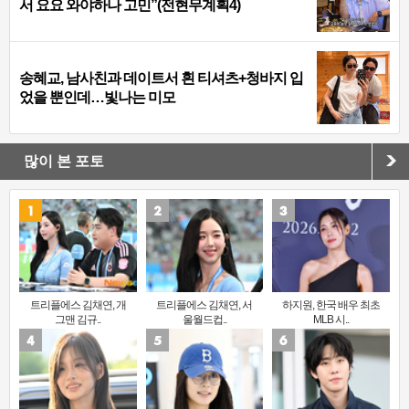
서 요요 와야하나 고민”(전현무계획4)
송혜교, 남사친과 데이트서 흰 티셔츠+청바지 입
었을 뿐인데…빛나는 미모
많이 본 포토
트리플에스 김채연, 개
트리플에스 김채연, 서
하지원, 한국 배우 최초
그맨 김규..
울월드컵..
MLB 시..