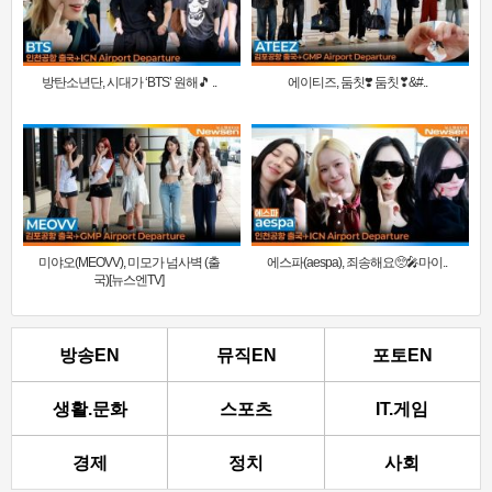
방탄소년단, 시대가 ‘BTS’ 원해🎵 ..
에이티즈, 둠칫❣️ 둠칫❣&#..
미야오(MEOVV), 미모가 넘사벽 (출
에스파(aespa), 죄송해요🥺🎤마이..
국)[뉴스엔TV]
방송EN
뮤직EN
포토EN
생활.문화
스포츠
IT.게임
경제
정치
사회