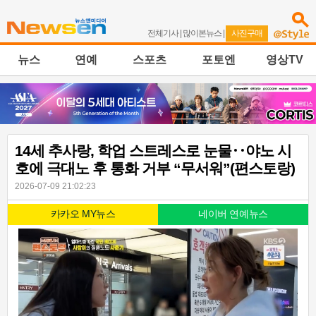
전체기사
|
많이본뉴스
|
사진구매
뉴스
연예
스포츠
포토엔
영상TV
14세 추사랑, 학업 스트레스로 눈물‥야노 시
호에 극대노 후 통화 거부 “무서워”(편스토랑)
2026-07-09 21:02:23
카카오 MY뉴스
네이버 연예뉴스