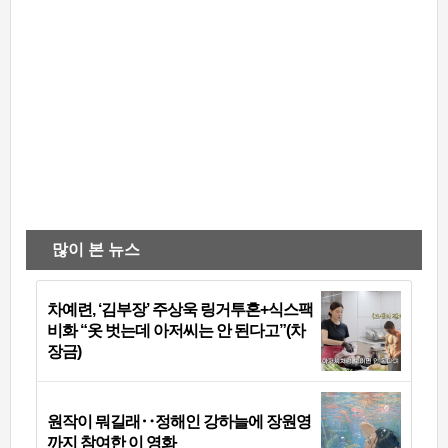
많이 본 뉴스
차예련, ‘김부장’ 주상욱 링거투혼+식스팩
비화 “옷 벗는데 아저씨는 안 된다고”(차
장금)
원작이 뭐길래‥정해인 강하늘에 장원영
까지 참여한 이 영화