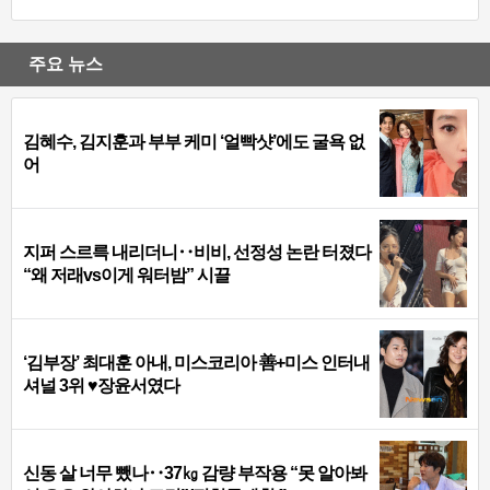
주요 뉴스
김혜수, 김지훈과 부부 케미 ‘얼빡샷’에도 굴욕 없
어
지퍼 스르륵 내리더니‥비비, 선정성 논란 터졌다
“왜 저래vs이게 워터밤” 시끌
‘김부장’ 최대훈 아내, 미스코리아 善+미스 인터내
셔널 3위 ♥장윤서였다
신동 살 너무 뺐나‥37㎏ 감량 부작용 “못 알아봐