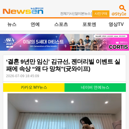
전체기사
|
많이본뉴스
|
사진구매
뉴스
연예
스포츠
포토엔
영상TV
‘결혼 9년만 임신’ 김규선, 젠더리빌 이벤트 실
패에 속상 “왜 다 망쳐”(귯와이프)
2026-07-09 18:45:09
카카오 MY뉴스
네이버 연예뉴스