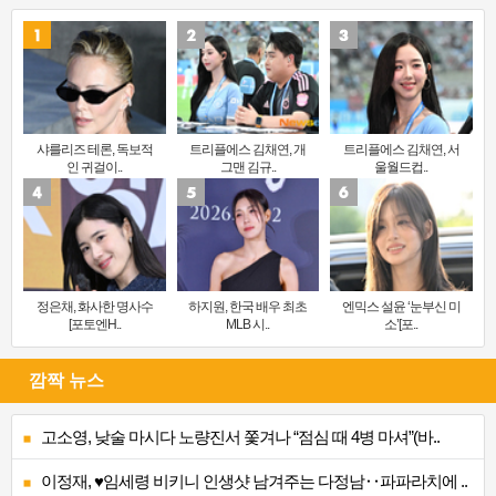
샤를리즈 테론, 독보적
트리플에스 김채연, 개
트리플에스 김채연, 서
인 귀걸이..
그맨 김규..
울월드컵..
정은채, 화사한 명사수
하지원, 한국 배우 최초
엔믹스 설윤 ‘눈부신 미
[포토엔H..
MLB 시..
소’[포..
깜짝 뉴스
고소영, 낮술 마시다 노량진서 쫓겨나 “점심 때 4병 마셔”(바..
이정재, ♥임세령 비키니 인생샷 남겨주는 다정남‥파파라치에 ..