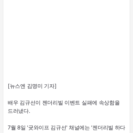
[뉴스엔 김명미 기자]
배우 김규선이 젠더리빌 이벤트 실패에 속상함을
드러냈다.
7월 8일 '귯와이프 김규선' 채널에는 '젠더리빌 하다