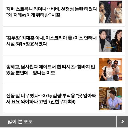
지퍼 스르륵 내리더니‥비비, 선정성 논란 터졌다
“왜 저래vs이게 워터밤” 시끌
‘김부장’ 최대훈 아내, 미스코리아 善+미스 인터내
셔널 3위 ♥장윤서였다
송혜교, 남사친과 데이트서 흰 티셔츠+청바지 입
었을 뿐인데…빛나는 미모
신동 살 너무 뺐나‥37㎏ 감량 부작용 “못 알아봐
서 요요 와야하나 고민”(전현무계획4)
많이 본 포토