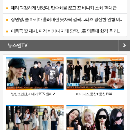
혜리 과감하게 벗었다, 탄수화물 끊고 끈 비니키 소화 ‘역대급..
장원영, 술 마시다 흘러내린 옷자락 깜짝…리즈 갱신한 인형 비..
이동국 딸 재시, 파격 비키니 자태 깜짝…美 명문대 합격 후 리..
뉴스엔TV
방탄소년단, 시대가 ‘BTS’ 원해🎵 ..
에이티즈, 둠칫❣️ 둠칫❣&#..