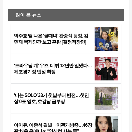
많이 본 뉴스
박주호 딸 나은 ‘골때녀’ 관중석 등장, 김
민재 복제인간 보고 혼란 [결정적장면]
‘드라우닝 걔’ 우즈, 데뷔 12년만 일냈다…
체조경기장 입성 확정
‘나는 SOLO’ 33기 첫날부터 반전…첫인
상 0표 영호, 호감남 급부상
아이유, 이종석 결별→이관개방증…46장
꽉 채운 유애나 ♥ “열심히 사는 중”