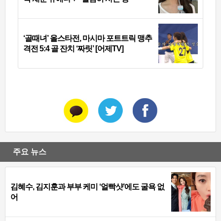
‘골때녀’ 올스타전, 마시마 포트트릭 맹추
격전 5:4 골 잔치 ‘짜릿’ [어제TV]
주요 뉴스
김혜수, 김지훈과 부부 케미 ‘얼빡샷’에도 굴욕 없
어