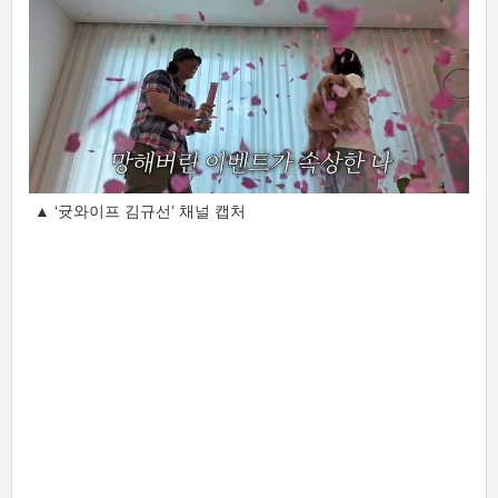
▲ ‘귯와이프 김규선’ 채널 캡처