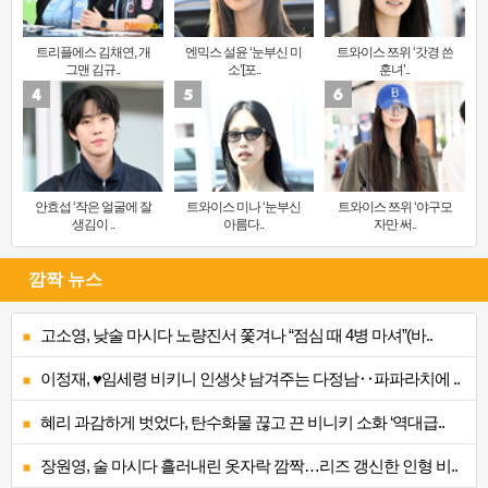
트리플에스 김채연, 개
엔믹스 설윤 ‘눈부신 미
트와이스 쯔위 ‘갓경 쓴
그맨 김규..
소’[포..
훈녀’..
안효섭 ‘작은 얼굴에 잘
트와이스 미나 ‘눈부신
트와이스 쯔위 ‘야구모
생김이 ..
아름다..
자만 써..
깜짝 뉴스
고소영, 낮술 마시다 노량진서 쫓겨나 “점심 때 4병 마셔”(바..
이정재, ♥임세령 비키니 인생샷 남겨주는 다정남‥파파라치에 ..
혜리 과감하게 벗었다, 탄수화물 끊고 끈 비니키 소화 ‘역대급..
장원영, 술 마시다 흘러내린 옷자락 깜짝…리즈 갱신한 인형 비..