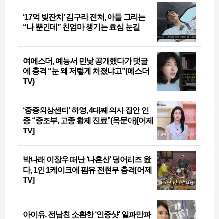
‘17억 빚잔치’ 김구라 전처, 아들 그리는
“나 뿐인데” 친엄마 챙기는 효심 눈길
여에스더, 예능서 민낯 공개했다가 댓글
에 충격 “눈 왜 저렇게 처졌냐고”(에스더
TV)
‘중증외상센터’ 하영, 4대째 의사 집안 인
증 “증조부, 고종 황제 진료”(옥문아)[어제
TV]
박나래 이장우 떠난 ‘나혼산’ 덩어리즈 왔
다, 1인 1케이크에 팜유 전현무 충격[어제
TV]
아이유, 전남친 소환한 ‘인증샷’ 일파만파