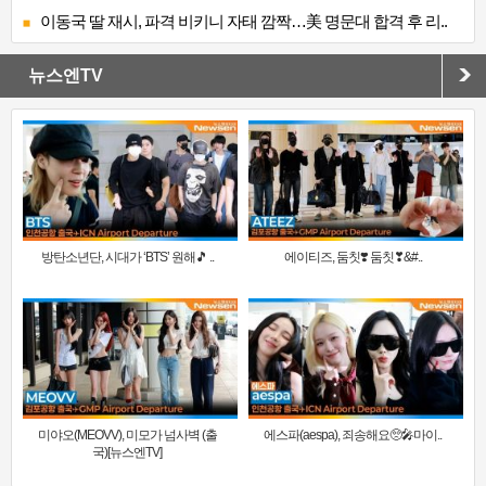
이동국 딸 재시, 파격 비키니 자태 깜짝…美 명문대 합격 후 리..
뉴스엔TV
방탄소년단, 시대가 ‘BTS’ 원해🎵 ..
에이티즈, 둠칫❣️ 둠칫❣&#..
미야오(MEOVV), 미모가 넘사벽 (출
에스파(aespa), 죄송해요🥺🎤마이..
국)[뉴스엔TV]