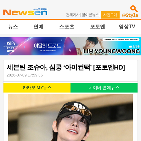
전체기사
|
많이본뉴스
|
사진구매
뉴스
연예
스포츠
포토엔
영상TV
세븐틴 조슈아, 심쿵 ‘아이컨택’ [포토엔HD]
2026-07-09 17:59:36
카카오 MY뉴스
네이버 연예뉴스