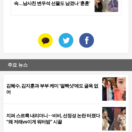
속…남사친 변우석 선물도 남겼나 ‘훈훈’
주요 뉴스
김혜수, 김지훈과 부부 케미 ‘얼빡샷’에도 굴욕 없
어
지퍼 스르륵 내리더니‥비비, 선정성 논란 터졌다
“왜 저래vs이게 워터밤” 시끌