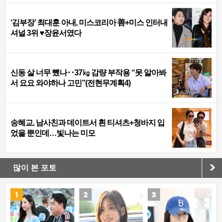
‘김부장’ 최대훈 아내, 미스코리아 善+미스 인터내
셔널 3위 ♥장윤서였다
신동 살 너무 뺐나‥37㎏ 감량 부작용 “못 알아봐
서 요요 와야하나 고민”(전현무계획4)
송혜교, 남사친과 데이트서 흰 티셔츠+청바지 입
었을 뿐인데…빛나는 미모
많이 본 포토