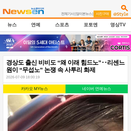
전체기사
|
많이본뉴스
|
사진구매
뉴스
연예
스포츠
포토엔
영상TV
경상도 출신 비비도 “왜 이래 힘드노”‥리센느
원이 “무섭노” 논쟁 속 사투리 화제
2026-07-09 18:00:19
카카오 MY뉴스
네이버 연예뉴스