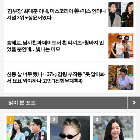
‘김부장’ 최대훈 아내, 미스코리아 善+미스 인터내
셔널 3위 ♥장윤서였다
송혜교, 남사친과 데이트서 흰 티셔츠+청바지 입
었을 뿐인데…빛나는 미모
신동 살 너무 뺐나‥37㎏ 감량 부작용 “못 알아봐
서 요요 와야하나 고민”(전현무계획4)
많이 본 포토