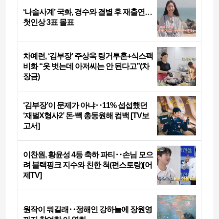
‘나솔사계’ 국화, 경수와 결별 후 재출연…
첫인상 3표 몰표
차예련, ‘김부장’ 주상욱 링거투혼+식스팩
비화 “옷 벗는데 아저씨는 안 된다고”(차
장금)
‘김부장’이 문제가 아냐‥11% 섭섭했던
‘재벌X형사2’ 돈·빽 총동원해 컴백 [TV보
고서]
이찬원, 황윤성 4등 축하 파티‥손님 모으
려 블랙핑크 지수와 친한 척(편스토랑)[어
제TV]
원작이 뭐길래‥정해인 강하늘에 장원영