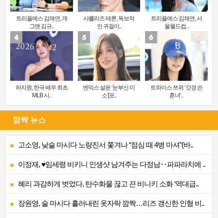
트리플에스 김채연, 개
샤를리즈 테론, 독보적
트리플에스 김채연, 서
그맨 김규..
인 귀걸이..
울월드컵..
하지원, 한국 배우 최초
엔믹스 설윤 ‘눈부신 미
트와이스 쯔위 ‘갓경 쓴
MLB 시..
소’[포..
훈녀’..
깜짝 뉴스
고소영, 낮술 마시다 노량진서 쫓겨나 “점심 때 4병 마셔”(바..
이정재, ♥임세령 비키니 인생샷 남겨주는 다정남‥파파라치에 ..
혜리 과감하게 벗었다, 탄수화물 끊고 끈 비니키 소화 ‘역대급..
장원영, 술 마시다 흘러내린 옷자락 깜짝…리즈 갱신한 인형 비..