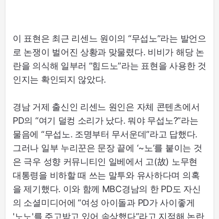
이 표현은 최근 리센느 원이의 “무섭노”라는 발언으
로 논쟁이 벌어진 상황과 맞물렸다. 비비가 해당 논
란을 의식해 일부러 “힘드노”라는 표현을 사용한 것
인지는 확인되지 않았다.
경남 거제 출신인 리센느 원인은 자체 콘텐츠에서
PD의 “여기 덜컹 소리가 났다. 뭐야 무섭노?”라는
물음에 “무섭노. 조명부터 무서운데”라고 답했다.
그러나 일부 누리꾼은 문장 끝에 ‘~노’를 붙이는 것
은 극우 성향 커뮤니티인 일베에서 고(故) 노무현
대통령을 비하할 때 쓰는 말투와 유사하다며 의혹
을 제기했다. 이와 함께 MBC경남의 한 PD도 자신
의 소셜미디어에 “여성 아이돌과 PD가 사이좋게
'노노'를 주고받고 있어 속상했다”라고 지적해 논란