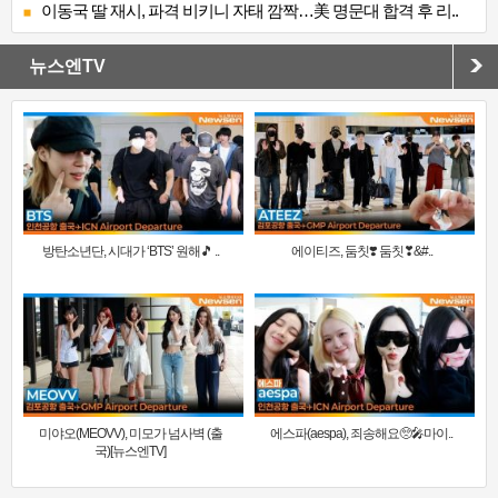
이동국 딸 재시, 파격 비키니 자태 깜짝…美 명문대 합격 후 리..
뉴스엔TV
방탄소년단, 시대가 ‘BTS’ 원해🎵 ..
에이티즈, 둠칫❣️ 둠칫❣&#..
미야오(MEOVV), 미모가 넘사벽 (출
에스파(aespa), 죄송해요🥺🎤마이..
국)[뉴스엔TV]