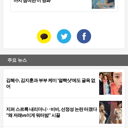
까지 참여한 이 영화
주요 뉴스
김혜수, 김지훈과 부부 케미 ‘얼빡샷’에도 굴욕 없
어
지퍼 스르륵 내리더니‥비비, 선정성 논란 터졌다
“왜 저래vs이게 워터밤” 시끌