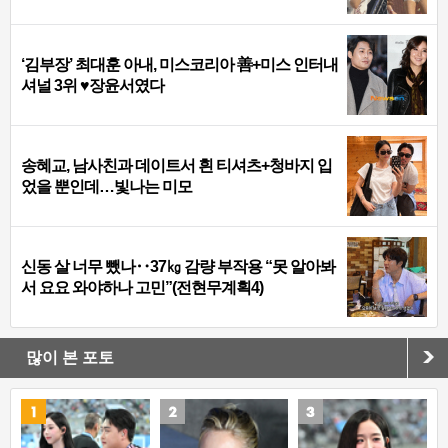
‘김부장’ 최대훈 아내, 미스코리아 善+미스 인터내
셔널 3위 ♥장윤서였다
송혜교, 남사친과 데이트서 흰 티셔츠+청바지 입
었을 뿐인데…빛나는 미모
신동 살 너무 뺐나‥37㎏ 감량 부작용 “못 알아봐
서 요요 와야하나 고민”(전현무계획4)
많이 본 포토