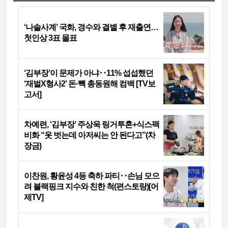
‘나솔사계’ 국화, 경수와 결별 후 재출연…
첫인상 3표 몰표
‘김부장’이 문제가 아냐‥11% 섭섭했던
‘재벌X형사2’ 돈·빽 총동원해 컴백 [TV보
고서]
차예련, ‘김부장’ 주상욱 링거투혼+식스팩
비화 “옷 벗는데 아저씨는 안 된다고”(차
장금)
이찬원, 황윤성 4등 축하 파티‥손님 모으
려 블랙핑크 지수와 친한 척(편스토랑)[어
제TV]