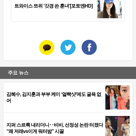
트와이스 쯔위 ‘갓경 쓴 훈녀’[포토엔HD]
주요 뉴스
김혜수, 김지훈과 부부 케미 ‘얼빡샷’에도 굴욕 없
어
지퍼 스르륵 내리더니‥비비, 선정성 논란 터졌다
“왜 저래vs이게 워터밤” 시끌