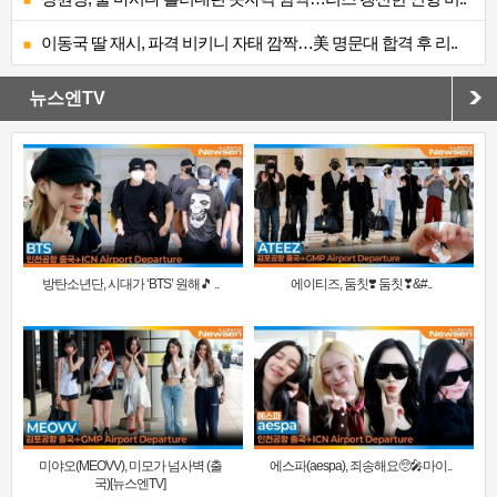
이동국 딸 재시, 파격 비키니 자태 깜짝…美 명문대 합격 후 리..
뉴스엔TV
방탄소년단, 시대가 ‘BTS’ 원해🎵 ..
에이티즈, 둠칫❣️ 둠칫❣&#..
미야오(MEOVV), 미모가 넘사벽 (출
에스파(aespa), 죄송해요🥺🎤마이..
국)[뉴스엔TV]