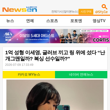
전체기사
|
많이본뉴스
|
사진구매
뉴스
연예
스포츠
포토엔
영상TV
1억 성형 이세영, 글러브 끼고 링 위에 섰다 “난
개그맨일까? 복싱 선수일까?”
2026-07-09 17:33:49
카카오 MY뉴스
네이버 연예뉴스