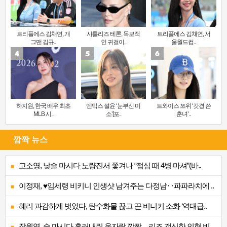
트리플에스 김채연, 개
샤를리즈 테론, 독보적
트리플에스 김채연, 서
그맨 김규..
인 귀걸이..
울월드컵..
하지원, 한국 배우 최초
엔믹스 설윤 ‘눈부신 미
트와이스 쯔위 ‘갓경 쓴
MLB 시..
소’[포..
훈녀’..
깜짝 뉴스
고소영, 낮술 마시다 노량진서 쫓겨나 “점심 때 4병 마셔”(바..
이정재, ♥임세령 비키니 인생샷 남겨주는 다정남‥파파라치에 ..
혜리 과감하게 벗었다, 탄수화물 끊고 끈 비니키 소화 ‘역대급..
장원영, 술 마시다 흘러내린 옷자락 깜짝…리즈 갱신한 인형 비..