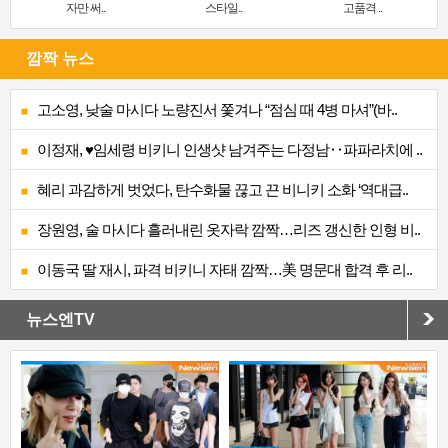
자만 써..
스타일..
고품격 ..
깜짝 뉴스
고소영, 낮술 마시다 노량진서 쫓겨나 “점심 때 4병 마셔”(바..
이정재, ♥임세령 비키니 인생샷 남겨주는 다정남‥파파라치에 ..
혜리 과감하게 벗었다, 탄수화물 끊고 끈 비니키 소화 ‘역대급..
장원영, 술 마시다 흘러내린 옷자락 깜짝…리즈 갱신한 인형 비..
이동국 딸 재시, 파격 비키니 자태 깜짝…美 명문대 합격 후 리..
뉴스엔TV