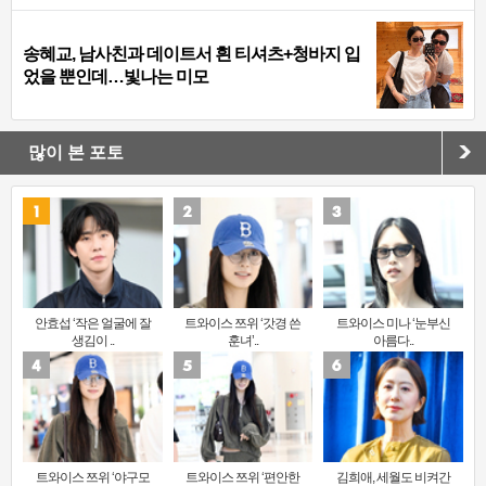
송혜교, 남사친과 데이트서 흰 티셔츠+청바지 입
었을 뿐인데…빛나는 미모
많이 본 포토
안효섭 ‘작은 얼굴에 잘
트와이스 쯔위 ‘갓경 쓴
트와이스 미나 ‘눈부신
생김이 ..
훈녀’..
아름다..
트와이스 쯔위 ‘야구모
트와이스 쯔위 ‘편안한
김희애, 세월도 비켜간