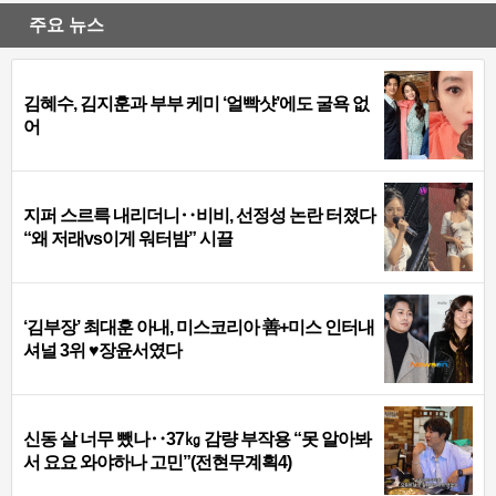
주요 뉴스
김혜수, 김지훈과 부부 케미 ‘얼빡샷’에도 굴욕 없
어
지퍼 스르륵 내리더니‥비비, 선정성 논란 터졌다
“왜 저래vs이게 워터밤” 시끌
‘김부장’ 최대훈 아내, 미스코리아 善+미스 인터내
셔널 3위 ♥장윤서였다
신동 살 너무 뺐나‥37㎏ 감량 부작용 “못 알아봐
서 요요 와야하나 고민”(전현무계획4)