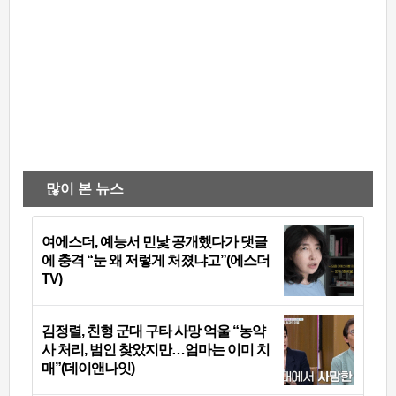
많이 본 뉴스
여에스더, 예능서 민낯 공개했다가 댓글
에 충격 “눈 왜 저렇게 처졌냐고”(에스더
TV)
김정렬, 친형 군대 구타 사망 억울 “농약
사 처리, 범인 찾았지만…엄마는 이미 치
매”(데이앤나잇)