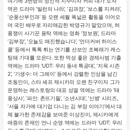
여기에 3번방의 정신적 지주이자 커피 대가 노자
역은 드라마 ‘빌런의 나라’, ‘김과장’, ‘보스를 지켜라’,
‘순풍산부인과’ 등 오랜 세월 폭넓은 활동을 이어오
며 국민 배우로 자리매김한 박영규가 맡았으며, 허
풍쟁이 사기꾼 용탁 역에는 영화 ‘정보원’, 드라마
‘김부장’, ‘오늘도 매진했습니다’, ‘언더커버 하이스
쿨’ 등에서 톡톡 튀는 연기를 선보인 조복래가 캐스
팅돼 기대를 모은다. 또한 먹성 좋은 경제사범 기출
역에는 드라마 ‘UDT: 우리 동네 특공대’, ‘지옥 시즌
2’, ‘기생수: 더 그레이’ 등에서 강렬한 인상을 남긴
조동인이, 스타 셰프 제시카의 오랜 친구이자 그가
운영하는 레스토랑의 대표 성열 역에는 드라마 ‘태
풍상사’, ‘파인: 촌뜨기들’, ‘소년시대’, ‘신병’ 시리즈,
‘서울 자가에 대기업 다니는 김 부장 이야기’에서 대
체 불가한 존재감을 보여준 이상진이, 제시카에게
애증의 존재인 언니 순영 역에는 드라마 ‘UDT: 우리