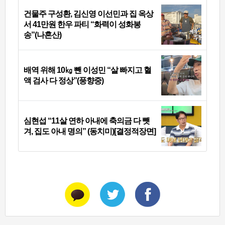
건물주 구성환, 김신영 이선민과 집 옥상
서 41만원 한우 파티 “화력이 성화봉
송”(나혼산)
배역 위해 10㎏ 뺀 이성민 “살 빠지고 혈
액 검사 다 정상”(풍향중)
심현섭 “11살 연하 아내에 축의금 다 뺏
겨, 집도 아내 명의” (동치미)[결정적장면]