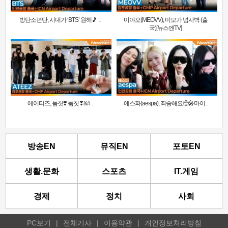
방탄소년단, 시대가 ‘BTS’ 원해🎵 ..
미야오(MEOVV), 미모가 넘사벽 (출
국)[뉴스엔TV]
에이티즈, 둠칫❣️ 둠칫❣&#..
에스파(aespa), 죄송해요🥺🎤마이..
방송EN
뮤직EN
포토EN
생활.문화
스포츠
IT.게임
경제
정치
사회
PC보기
|
전체기사
|
이용약관
|
개인정보처리방침