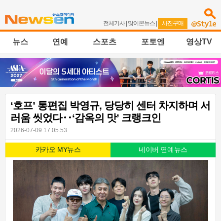
전체기사
|
많이본뉴스
|
사진구매
뉴스
연예
스포츠
포토엔
영상TV
‘호프’ 통편집 박영규, 당당히 센터 차지하며 서
러움 씻었다‥‘감옥의 맛’ 크랭크인
2026-07-09 17:05:53
카카오 MY뉴스
네이버 연예뉴스