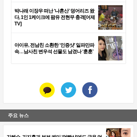
박나래 이장우 떠난 ‘나혼산’ 덩어리즈 왔
다, 1인 1케이크에 팜유 전현무 충격[어제
TV]
아이유, 전남친 소환한 ‘인증샷’ 일파만파
속…남사친 변우석 선물도 남겼나 ‘훈훈’
주요 뉴스