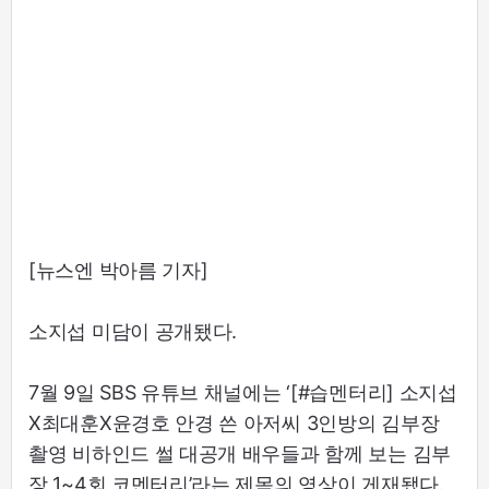
[뉴스엔 박아름 기자]
소지섭 미담이 공개됐다.
7월 9일 SBS 유튜브 채널에는 ‘[#습멘터리] 소지섭
X최대훈X윤경호 안경 쓴 아저씨 3인방의 김부장
촬영 비하인드 썰 대공개 배우들과 함께 보는 김부
장 1~4회 코멘터리’라는 제목의 영상이 게재됐다.