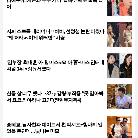
김혜수, 김지훈과 부부 케미 ‘얼빡샷’에도 굴욕 없
어
지퍼 스르륵 내리더니‥비비, 선정성 논란 터졌다
“왜 저래vs이게 워터밤” 시끌
‘김부장’ 최대훈 아내, 미스코리아 善+미스 인터내
셔널 3위 ♥장윤서였다
신동 살 너무 뺐나‥37㎏ 감량 부작용 “못 알아봐
서 요요 와야하나 고민”(전현무계획4)
송혜교, 남사친과 데이트서 흰 티셔츠+청바지 입
었을 뿐인데…빛나는 미모