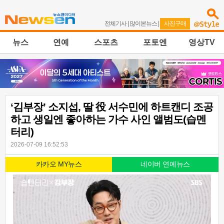
전체기사
|
많이본뉴스
|
사진구매
뉴스
연예
스포츠
포토엔
영상TV
‘김부장’ 소지섭, 딸 役 서수민에 하트캔디 조공
하고 생일엔 좋아하는 가수 사인 앨범도(습멘
터리)
2026-07-09 16:52:53
카카오 MY뉴스
네이버 연예뉴스