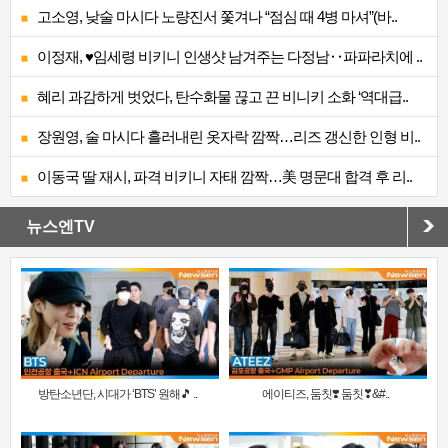
고소영, 낮술 마시다 노량진서 쫓겨나 “점심 때 4병 마셔”(바..
이정재, ♥임세령 비키니 인생샷 남겨주는 다정남‥파파라치에 ..
혜리 과감하게 벗었다, 탄수화물 끊고 끈 비니키 소화 ‘역대급..
장원영, 술 마시다 흘러내린 옷자락 깜짝…리즈 갱신한 인형 비..
이동국 딸 재시, 파격 비키니 자태 깜짝…美 명문대 합격 후 리..
뉴스엔TV
방탄소년단, 시대가 ‘BTS’ 원해🎵 ..
에이티즈, 둠칫❣️ 둠칫❣&#..