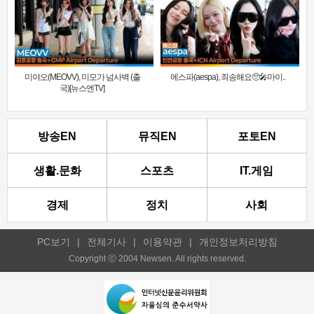
미야오(MEOVV), 미모가 넘사벽 (출
에스파(aespa), 죄송해요🥺🎤마이..
국)[뉴스엔TV]
방송EN
뮤직EN
포토EN
생활.문화
스포츠
IT.게임
경제
정치
사회
PC보기
|
전체기사
|
이용약관
|
개인정보처리방침
Copyright ⓒ 2004 Newsen. All rights reserved.