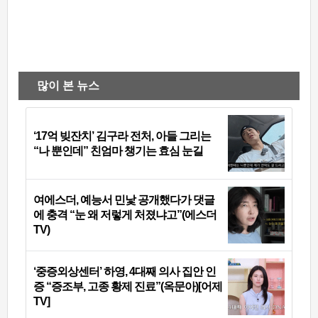
많이 본 뉴스
‘17억 빚잔치’ 김구라 전처, 아들 그리는
“나 뿐인데” 친엄마 챙기는 효심 눈길
여에스더, 예능서 민낯 공개했다가 댓글
에 충격 “눈 왜 저렇게 처졌냐고”(에스더
TV)
‘중증외상센터’ 하영, 4대째 의사 집안 인
증 “증조부, 고종 황제 진료”(옥문아)[어제
TV]