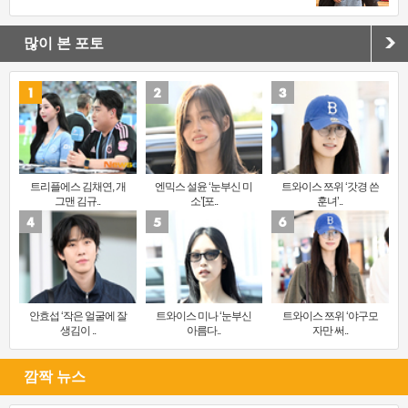
많이 본 포토
트리플에스 김채연, 개
엔믹스 설윤 ‘눈부신 미
트와이스 쯔위 ‘갓경 쓴
그맨 김규..
소’[포..
훈녀’..
안효섭 ‘작은 얼굴에 잘
트와이스 미나 ‘눈부신
트와이스 쯔위 ‘야구모
생김이 ..
아름다..
자만 써..
깜짝 뉴스