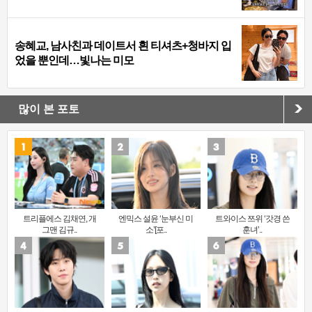
송혜교, 남사친과 데이트서 흰 티셔츠+청바지 입
었을 뿐인데…빛나는 미모
많이 본 포토
트리플에스 김채연, 개
엔믹스 설윤 ‘눈부신 미
트와이스 쯔위 ‘갓경 쓴
그맨 김규..
소’[포..
훈녀’..