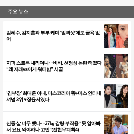
주요 뉴스
김혜수, 김지훈과 부부 케미 ‘얼빡샷’에도 굴욕 없
어
지퍼 스르륵 내리더니‥비비, 선정성 논란 터졌다
“왜 저래vs이게 워터밤” 시끌
‘김부장’ 최대훈 아내, 미스코리아 善+미스 인터내
셔널 3위 ♥장윤서였다
신동 살 너무 뺐나‥37㎏ 감량 부작용 “못 알아봐
서 요요 와야하나 고민”(전현무계획4)