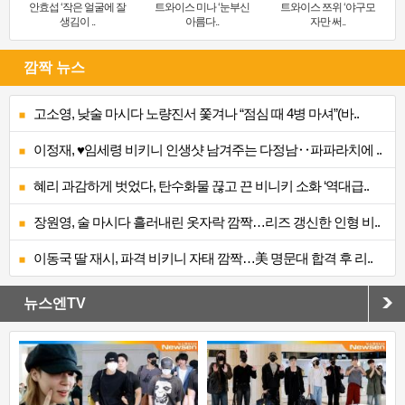
안효섭 ‘작은 얼굴에 잘
트와이스 미나 ‘눈부신
트와이스 쯔위 ‘야구모
생김이 ..
아름다..
자만 써..
깜짝 뉴스
고소영, 낮술 마시다 노량진서 쫓겨나 “점심 때 4병 마셔”(바..
이정재, ♥임세령 비키니 인생샷 남겨주는 다정남‥파파라치에 ..
혜리 과감하게 벗었다, 탄수화물 끊고 끈 비니키 소화 ‘역대급..
장원영, 술 마시다 흘러내린 옷자락 깜짝…리즈 갱신한 인형 비..
이동국 딸 재시, 파격 비키니 자태 깜짝…美 명문대 합격 후 리..
뉴스엔TV