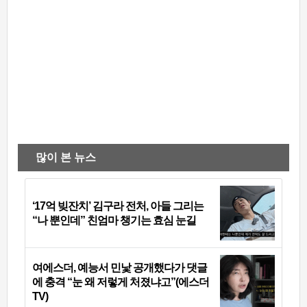
많이 본 뉴스
‘17억 빚잔치’ 김구라 전처, 아들 그리는
“나 뿐인데” 친엄마 챙기는 효심 눈길
여에스더, 예능서 민낯 공개했다가 댓글
에 충격 “눈 왜 저렇게 처졌냐고”(에스더
TV)