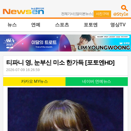
전체기사
|
많이본뉴스
|
사진구매
뉴스
연예
스포츠
포토엔
영상TV
티파니 영, 눈부신 미소 한가득 [포토엔HD]
2026-07-09 16:26:59
카카오 MY뉴스
네이버 연예뉴스