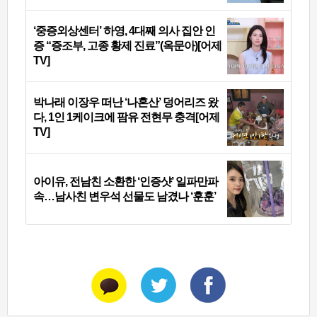
‘중증외상센터’ 하영, 4대째 의사 집안 인
증 “증조부, 고종 황제 진료”(옥문아)[어제
TV]
박나래 이장우 떠난 ‘나혼산’ 덩어리즈 왔
다, 1인 1케이크에 팜유 전현무 충격[어제
TV]
아이유, 전남친 소환한 ‘인증샷’ 일파만파
속…남사친 변우석 선물도 남겼나 ‘훈훈’