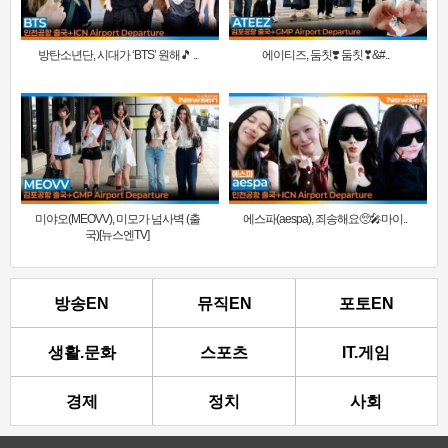
방탄소년단, 시대가 ‘BTS’ 원해🎵 ..
에이티즈, 둠칫❣️ 둠칫❣&#..
미야오(MEOVV), 미모가 넘사벽 (출
에스파(aespa), 죄송해요🥺🎤마이..
국)[뉴스엔TV]
방송EN
뮤직EN
포토EN
생활.문화
스포츠
IT.게임
경제
정치
사회