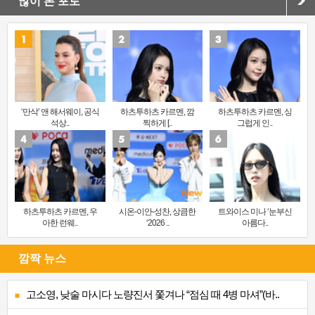
많이 본 포토
‘만삭’ 앤 해서웨이, 공식
하츠투하츠 카르멘, 깜
하츠투하츠 카르멘, 싱
석상..
찍하게 [..
그럽게 인..
하츠투하츠 카르멘, 우
시온-이안-성찬, 상큼한
트와이스 미나 ‘눈부신
아한 런웨..
‘2026 ..
아름다..
깜짝 뉴스
고소영, 낮술 마시다 노량진서 쫓겨나 “점심 때 4병 마셔”(바..