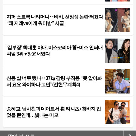
지퍼 스르륵 내리더니‥비비, 선정성 논란 터졌다
“왜 저래vs이게 워터밤” 시끌
‘김부장’ 최대훈 아내, 미스코리아 善+미스 인터내
셔널 3위 ♥장윤서였다
신동 살 너무 뺐나‥37㎏ 감량 부작용 “못 알아봐
서 요요 와야하나 고민”(전현무계획4)
송혜교, 남사친과 데이트서 흰 티셔츠+청바지 입
었을 뿐인데…빛나는 미모