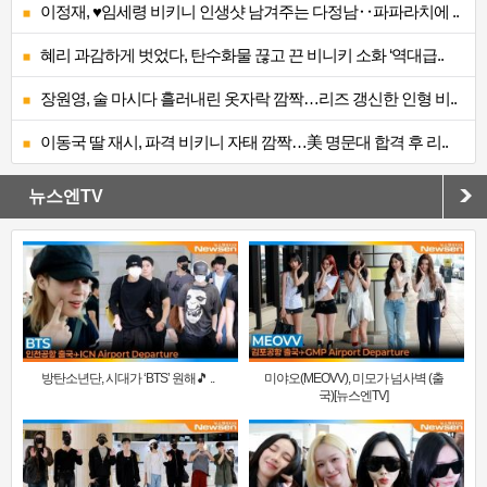
이정재, ♥임세령 비키니 인생샷 남겨주는 다정남‥파파라치에 ..
혜리 과감하게 벗었다, 탄수화물 끊고 끈 비니키 소화 ‘역대급..
장원영, 술 마시다 흘러내린 옷자락 깜짝…리즈 갱신한 인형 비..
이동국 딸 재시, 파격 비키니 자태 깜짝…美 명문대 합격 후 리..
뉴스엔TV
방탄소년단, 시대가 ‘BTS’ 원해🎵 ..
미야오(MEOVV), 미모가 넘사벽 (출
국)[뉴스엔TV]