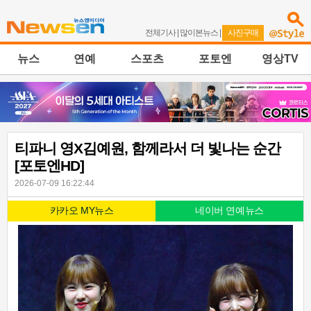
전체기사
|
많이본뉴스
|
사진구매
뉴스
연예
스포츠
포토엔
영상TV
티파니 영X김예원, 함께라서 더 빛나는 순간
[포토엔HD]
2026-07-09 16:22:44
카카오 MY뉴스
네이버 연예뉴스