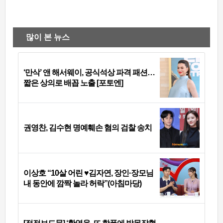
많이 본 뉴스
‘만삭’ 앤 해서웨이, 공식석상 파격 패션…
짧은 상의로 배꼽 노출 [포토엔]
권영찬, 김수현 명예훼손 혐의 검찰 송치
이상호 “10살 어린 ♥김자연, 장인·장모님
내 동안에 깜짝 놀라 허락”(아침마당)