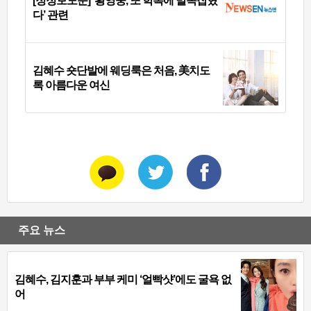
[정정보도문] ‘황영웅, 또 학폭에 발목잡혔
다’ 관련
김혜수 숏단발에 웨딩룩은 처음, 美치도
록 아름다운 여신
주요 뉴스
김혜수, 김지훈과 부부 케미 ‘얼빡샷’에도 굴욕 없
어