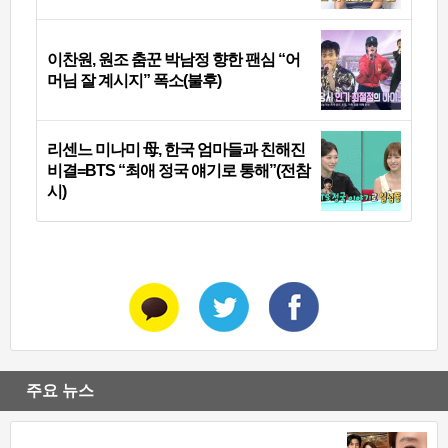
이찬원, 원조 춤꾼 박남정 향한 팬심 “어
머님 잘 계시지” 폭소(불후)
리센느 미나미 母, 한국 엄마들과 친해진
비결=BTS “최애 정국 얘기로 통해”(전참
시)
주요 뉴스