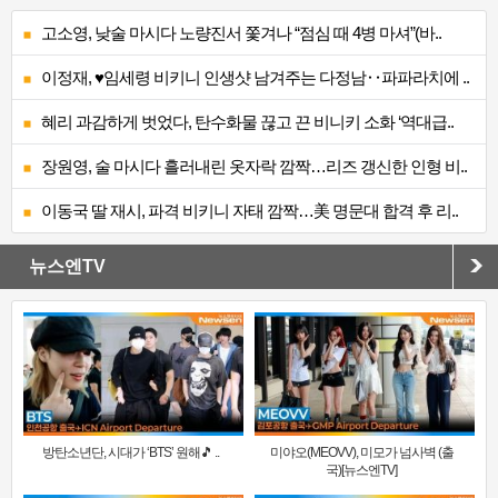
고소영, 낮술 마시다 노량진서 쫓겨나 “점심 때 4병 마셔”(바..
이정재, ♥임세령 비키니 인생샷 남겨주는 다정남‥파파라치에 ..
혜리 과감하게 벗었다, 탄수화물 끊고 끈 비니키 소화 ‘역대급..
장원영, 술 마시다 흘러내린 옷자락 깜짝…리즈 갱신한 인형 비..
이동국 딸 재시, 파격 비키니 자태 깜짝…美 명문대 합격 후 리..
뉴스엔TV
방탄소년단, 시대가 ‘BTS’ 원해🎵 ..
미야오(MEOVV), 미모가 넘사벽 (출
국)[뉴스엔TV]