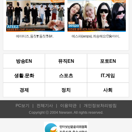
에이티즈, 둠칫❣️ 둠칫❣&#..
에스파(aespa), 죄송해요🥺🎤마이..
방송EN
뮤직EN
포토EN
생활.문화
스포츠
IT.게임
경제
정치
사회
PC보기
|
전체기사
|
이용약관
|
개인정보처리방침
Copyright ⓒ 2004 Newsen. All rights reserved.