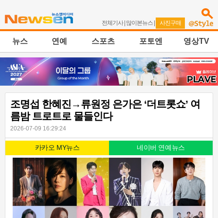
전체기사
|
많이본뉴스
|
사진구매
뉴스
연예
스포츠
포토엔
영상TV
조명섭 한혜진→류원정 은가은 ‘더트롯쇼’ 여
름밤 트로트로 물들인다
2026-07-09 16:29:24
카카오 MY뉴스
네이버 연예뉴스