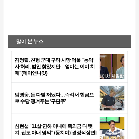
많이 본 뉴스
김정렬, 친형 군대 구타 사망 억울 “농약
사 처리, 범인 찾았지만…엄마는 이미 치
매”(데이앤나잇)
임영웅, 돈 다발 꺼냈다…즉석서 현금으
로 수당 챙겨주는 ‘구단주’
심현섭 “11살 연하 아내에 축의금 다 뺏
겨, 집도 아내 명의” (동치미)[결정적장면]