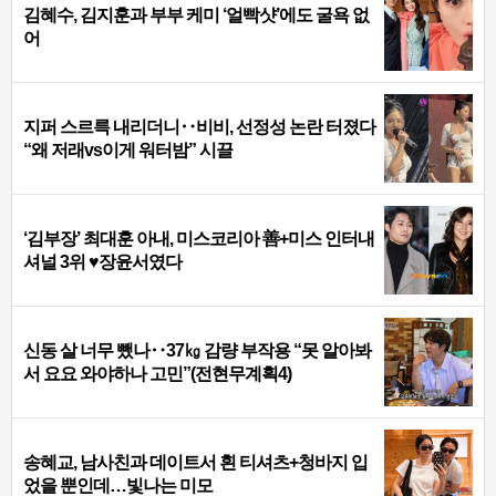
김혜수, 김지훈과 부부 케미 ‘얼빡샷’에도 굴욕 없
어
지퍼 스르륵 내리더니‥비비, 선정성 논란 터졌다
“왜 저래vs이게 워터밤” 시끌
‘김부장’ 최대훈 아내, 미스코리아 善+미스 인터내
셔널 3위 ♥장윤서였다
신동 살 너무 뺐나‥37㎏ 감량 부작용 “못 알아봐
서 요요 와야하나 고민”(전현무계획4)
송혜교, 남사친과 데이트서 흰 티셔츠+청바지 입
었을 뿐인데…빛나는 미모