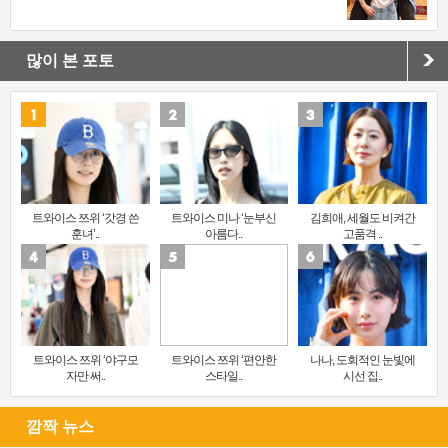
많이 본 포토
트와이스 쯔위 ‘갓경 쓴
트와이스 미나 ‘눈부신
김희애, 세월도 비켜간
훈녀’..
아름다..
고품격 ..
트와이스 쯔위 ‘야구모
트와이스 쯔위 ‘편안한
나나, 도회적인 눈빛에
자만 써..
스타일..
시선 집..
깜짝 뉴스