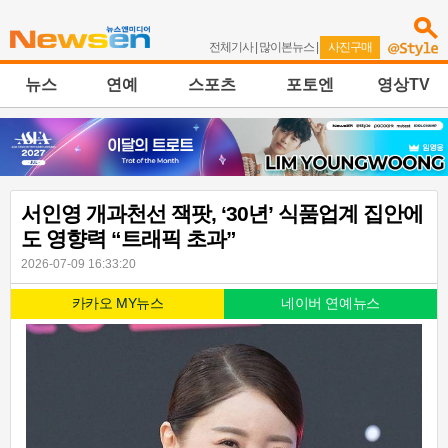
전체기사
|
많이본뉴스
|
사진구매
뉴스
연예
스포츠
포토엔
영상TV
서인영 개과천선 잭팟, ‘30년’ 식품업계 집안에
도 영향력 “트래픽 초과”
2026-07-09 16:33:20
카카오 MY뉴스
네이버 연예뉴스