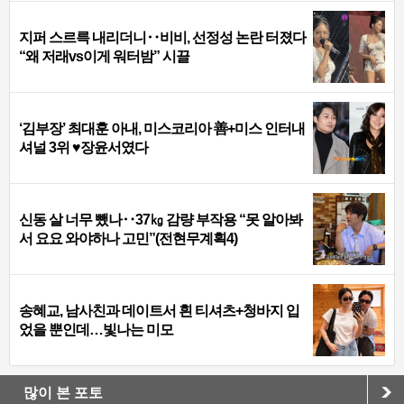
지퍼 스르륵 내리더니‥비비, 선정성 논란 터졌다
“왜 저래vs이게 워터밤” 시끌
‘김부장’ 최대훈 아내, 미스코리아 善+미스 인터내
셔널 3위 ♥장윤서였다
신동 살 너무 뺐나‥37㎏ 감량 부작용 “못 알아봐
서 요요 와야하나 고민”(전현무계획4)
송혜교, 남사친과 데이트서 흰 티셔츠+청바지 입
었을 뿐인데…빛나는 미모
많이 본 포토