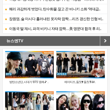
혜리 과감하게 벗었다, 탄수화물 끊고 끈 비니키 소화 ‘역대급..
장원영, 술 마시다 흘러내린 옷자락 깜짝…리즈 갱신한 인형 비..
이동국 딸 재시, 파격 비키니 자태 깜짝…美 명문대 합격 후 리..
뉴스엔TV
방탄소년단, 시대가 ‘BTS’ 원해🎵 ..
에이티즈, 둠칫❣️ 둠칫❣&#..