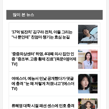
많이 본 뉴스
‘17억 빚잔치’ 김구라 전처, 아들 그리는
“나 뿐인데” 친엄마 챙기는 효심 눈길
‘중증외상센터’ 하영, 4대째 의사 집안 인
증 “증조부, 고종 황제 진료”(옥문아)[어제
TV]
여에스더, 예능서 민낯 공개했다가 댓글
에 충격 “눈 왜 저렇게 처졌냐고”(에스더
TV)
류혜영 대학 시절 패션 센스에 민호 충격