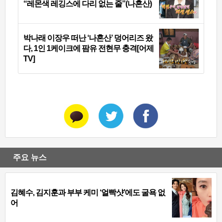
“레몬색 레깅스에 다리 없는 줄”(나혼산)
박나래 이장우 떠난 ‘나혼산’ 덩어리즈 왔
다, 1인 1케이크에 팜유 전현무 충격[어제
TV]
주요 뉴스
김혜수, 김지훈과 부부 케미 ‘얼빡샷’에도 굴욕 없
어