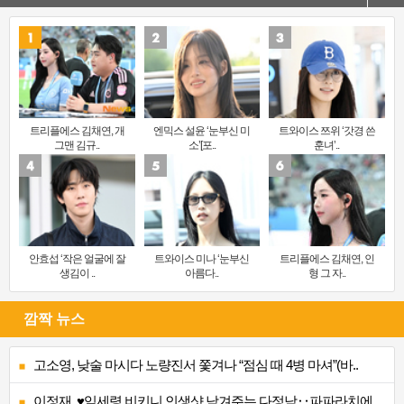
트리플에스 김채연, 개
엔믹스 설윤 ‘눈부신 미
트와이스 쯔위 ‘갓경 쓴
그맨 김규..
소’[포..
훈녀’..
안효섭 ‘작은 얼굴에 잘
트와이스 미나 ‘눈부신
트리플에스 김채연, 인
생김이 ..
아름다..
형 그 자..
깜짝 뉴스
고소영, 낮술 마시다 노량진서 쫓겨나 “점심 때 4병 마셔”(바..
이정재, ♥임세령 비키니 인생샷 남겨주는 다정남‥파파라치에 ..