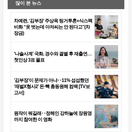
많이 본 뉴스
차예련, ‘김부장’ 주상욱 링거투혼+식스팩
비화 “옷 벗는데 아저씨는 안 된다고”(차
장금)
‘나솔사계’ 국화, 경수와 결별 후 재출연…
첫인상 3표 몰표
‘김부장’이 문제가 아냐‥11% 섭섭했던
‘재벌X형사2’ 돈·빽 총동원해 컴백 [TV보
고서]
원작이 뭐길래‥정해인 강하늘에 장원영
까지 참여한 이 영화