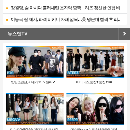
장원영, 술 마시다 흘러내린 옷자락 깜짝…리즈 갱신한 인형 비..
이동국 딸 재시, 파격 비키니 자태 깜짝…美 명문대 합격 후 리..
뉴스엔TV
방탄소년단, 시대가 ‘BTS’ 원해🎵 ..
에이티즈, 둠칫❣️ 둠칫❣&#..
미야오(MEOVV), 미모가 넘사벽 (출
에스파(aespa), 죄송해요🥺🎤마이..