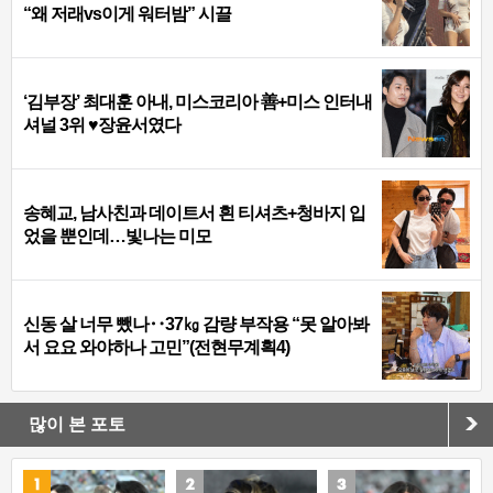
“왜 저래vs이게 워터밤” 시끌
‘김부장’ 최대훈 아내, 미스코리아 善+미스 인터내
셔널 3위 ♥장윤서였다
송혜교, 남사친과 데이트서 흰 티셔츠+청바지 입
었을 뿐인데…빛나는 미모
신동 살 너무 뺐나‥37㎏ 감량 부작용 “못 알아봐
서 요요 와야하나 고민”(전현무계획4)
많이 본 포토