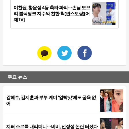
이찬원, 황윤성 4등 축하 파티‥손님 모으
려 블랙핑크 지수와 친한 척(편스토랑)[어
제TV]
주요 뉴스
김혜수, 김지훈과 부부 케미 ‘얼빡샷’에도 굴욕 없
어
지퍼 스르륵 내리더니‥비비, 선정성 논란 터졌다