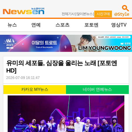
전체기사
|
많이본뉴스
|
사진구매
뉴스
연예
스포츠
포토엔
영상TV
유미의 세포들, 심장을 울리는 노래 [포토엔
HD]
2026-07-09 16:11:47
카카오 MY뉴스
네이버 연예뉴스