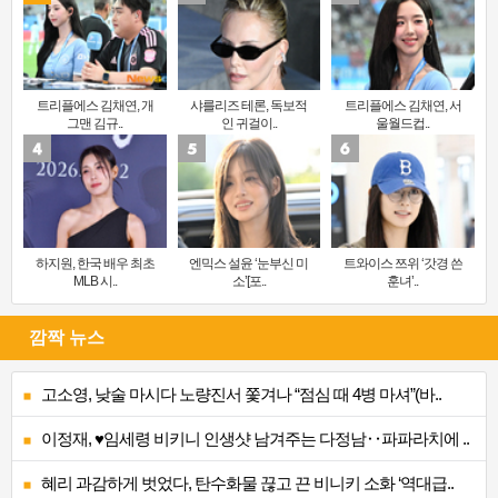
트리플에스 김채연, 개
샤를리즈 테론, 독보적
트리플에스 김채연, 서
그맨 김규..
인 귀걸이..
울월드컵..
하지원, 한국 배우 최초
엔믹스 설윤 ‘눈부신 미
트와이스 쯔위 ‘갓경 쓴
MLB 시..
소’[포..
훈녀’..
깜짝 뉴스
고소영, 낮술 마시다 노량진서 쫓겨나 “점심 때 4병 마셔”(바..
이정재, ♥임세령 비키니 인생샷 남겨주는 다정남‥파파라치에 ..
혜리 과감하게 벗었다, 탄수화물 끊고 끈 비니키 소화 ‘역대급..