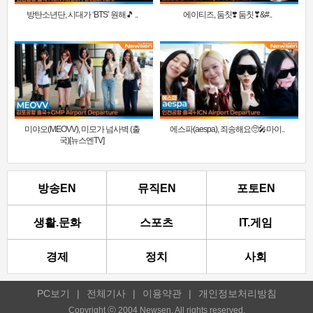
방탄소년단, 시대가 ‘BTS’ 원해🎵 ..
에이티즈, 둠칫❣️ 둠칫❣&#..
미야오(MEOVV), 미모가 넘사벽 (출
에스파(aespa), 죄송해요🥺🎤마이..
국)[뉴스엔TV]
방송EN
뮤직EN
포토EN
생활.문화
스포츠
IT.게임
경제
정치
사회
PC보기
|
전체기사
|
이용약관
|
개인정보처리방침
Copyright ⓒ 2004 Newsen. All rights reserved.