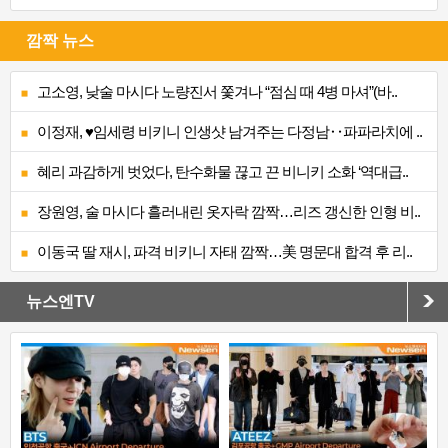
깜짝 뉴스
고소영, 낮술 마시다 노량진서 쫓겨나 “점심 때 4병 마셔”(바..
이정재, ♥임세령 비키니 인생샷 남겨주는 다정남‥파파라치에 ..
혜리 과감하게 벗었다, 탄수화물 끊고 끈 비니키 소화 ‘역대급..
장원영, 술 마시다 흘러내린 옷자락 깜짝…리즈 갱신한 인형 비..
이동국 딸 재시, 파격 비키니 자태 깜짝…美 명문대 합격 후 리..
뉴스엔TV