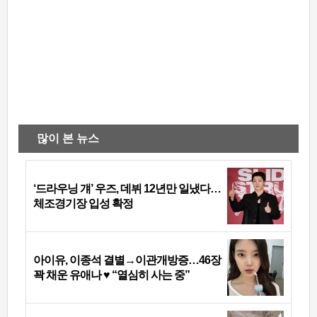
많이 본 뉴스
‘드라우닝 걔’ 우즈, 데뷔 12년만 일냈다…
체조경기장 입성 확정
아이유, 이종석 결별→이관개방증…46장
꽉 채운 유애나 ♥ “열심히 사는 중”