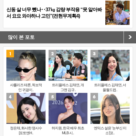
신동 살 너무 뺐나‥37㎏ 감량 부작용 “못 알아봐
서 요요 와야하나 고민”(전현무계획4)
많이 본 포토
샤를리즈 테론, 독보적
트리플에스 김채연, 개
트리플에스 김채연, 서
인 귀걸이..
그맨 김규..
울월드컵..
정은채, 화사한 명사수
하지원, 한국 배우 최초
엔믹스 설윤 ‘눈부신 미
[포토엔H..
MLB 시..
소’[포..