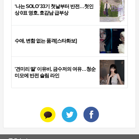
‘나는 SOLO’ 33기 첫날부터 반전…첫인
상 0표 영호, 호감남 급부상
수애, 변함 없는 품격[스타화보]
‘견미리 딸’ 이유비, 금수저의 여유…청순
미모에 반전 슬림 라인