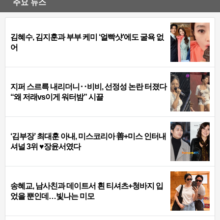
주요 뉴스
김혜수, 김지훈과 부부 케미 ‘얼빡샷’에도 굴욕 없
어
지퍼 스르륵 내리더니‥비비, 선정성 논란 터졌다
“왜 저래vs이게 워터밤” 시끌
‘김부장’ 최대훈 아내, 미스코리아 善+미스 인터내
셔널 3위 ♥장윤서였다
송혜교, 남사친과 데이트서 흰 티셔츠+청바지 입
었을 뿐인데…빛나는 미모