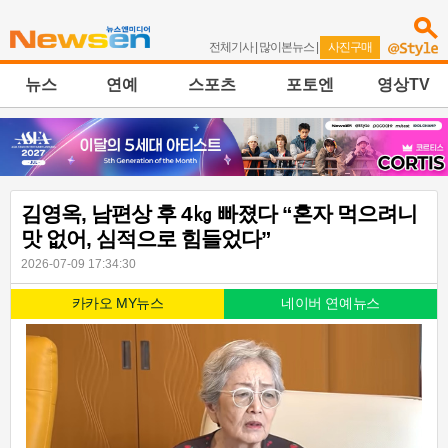
전체기사
|
많이본뉴스
|
사진구매
뉴스
연예
스포츠
포토엔
영상TV
김영옥, 남편상 후 4㎏ 빠졌다 “혼자 먹으려니
맛 없어, 심적으로 힘들었다”
2026-07-09 17:34:30
카카오 MY뉴스
네이버 연예뉴스