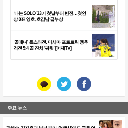
‘나는 SOLO’ 33기 첫날부터 반전…첫인
상 0표 영호, 호감남 급부상
‘골때녀’ 올스타전, 마시마 포트트릭 맹추
격전 5:4 골 잔치 ‘짜릿’ [어제TV]
주요 뉴스