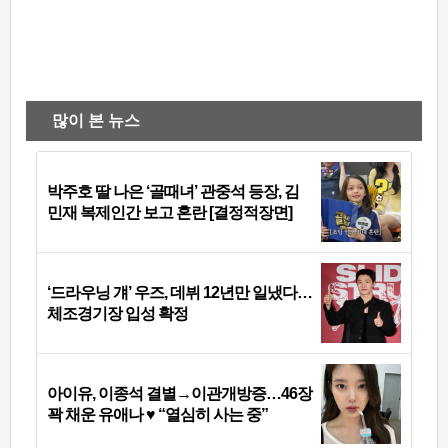
많이 본 뉴스
박주호 딸 나은 ‘골때녀’ 관중석 등장, 김
민재 복제인간 보고 혼란 [결정적장면]
‘드라우닝 걔’ 우즈, 데뷔 12년만 일냈다…
체조경기장 입성 확정
아이유, 이종석 결별→이관개방증…46장
꽉 채운 유애나 ♥ “열심히 사는 중”