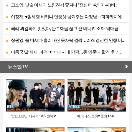
고소영, 낮술 마시다 노량진서 쫓겨나 “점심 때 4병 마셔”(바..
이정재, ♥임세령 비키니 인생샷 남겨주는 다정남‥파파라치에 ..
혜리 과감하게 벗었다, 탄수화물 끊고 끈 비니키 소화 ‘역대급..
장원영, 술 마시다 흘러내린 옷자락 깜짝…리즈 갱신한 인형 비..
이동국 딸 재시, 파격 비키니 자태 깜짝…美 명문대 합격 후 리..
뉴스엔TV
방탄소년단, 시대가 ‘BTS’ 원해🎵 ..
에이티즈, 둠칫❣️ 둠칫❣&#..