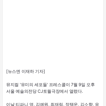
[뉴스엔 이재하 기자]
뮤지컬 '유미의 세포들' 프레스콜이 7월 9일 오후
서울 예술의전당 CJ토월극장에서 열렸다.
이날 티파니 영, 김예원, 최재림, 정택운, 김소향, 유