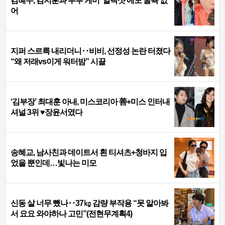
김혜수, 김지훈과 부부 케미 ‘얼빡샷’에도 굴욕 없
어
지퍼 스르륵 내리더니‥비비, 선정성 논란 터졌다
“왜 저래vs이게 워터밤” 시끌
‘김부장’ 최대훈 아내, 미스코리아 善+미스 인터내
셔널 3위 ♥장윤서였다
송혜교, 남사친과 데이트서 흰 티셔츠+청바지 입
었을 뿐인데…빛나는 미모
신동 살 너무 뺐나‥37㎏ 감량 부작용 “못 알아봐
서 요요 와야하나 고민”(전현무계획4)