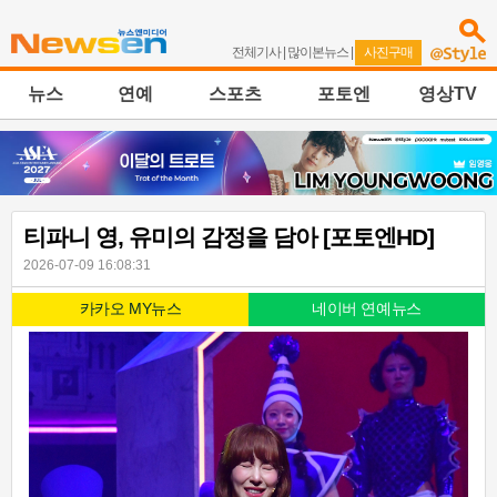
전체기사
|
많이본뉴스
|
사진구매
뉴스
연예
스포츠
포토엔
영상TV
티파니 영, 유미의 감정을 담아 [포토엔HD]
2026-07-09 16:08:31
카카오 MY뉴스
네이버 연예뉴스