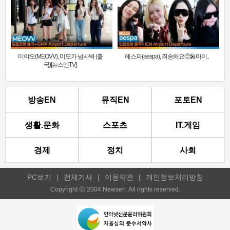
미야오(MEOVV), 미모가 넘사벽 (출
에스파(aespa), 죄송해요🥺🎤마이..
국)[뉴스엔TV]
방송EN
뮤직EN
포토EN
생활.문화
스포츠
IT.게임
경제
정치
사회
PC보기
|
전체기사
|
이용약관
|
개인정보처리방침
Copyright ⓒ 2004 Newsen. All rights reserved.