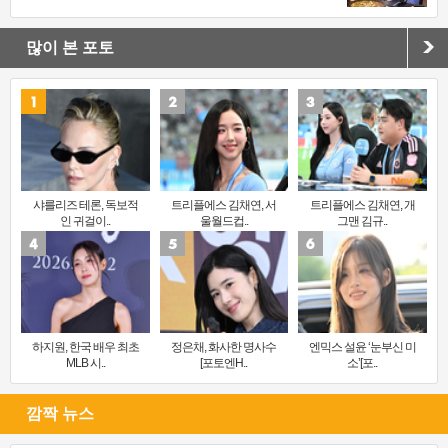
많이 본 포토
샤를리즈 테론, 독보적
트리플에스 김채연, 서
트리플에스 김채연, 개
인 귀걸이..
울월드컵..
그맨 김규..
하지원, 한국 배우 최초
정은채, 화사한 명사수
엔믹스 설윤 ‘눈부신 미
MLB 시..
[포토엔H..
소’[포..
깜짝 뉴스