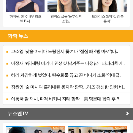
하지원, 한국 배우 최초
엔믹스 설윤 ‘눈부신 미
트와이스 쯔위 ‘갓경 쓴
MLB 시..
소’[포..
훈녀’..
깜짝 뉴스
고소영, 낮술 마시다 노량진서 쫓겨나 “점심 때 4병 마셔”(바..
이정재, ♥임세령 비키니 인생샷 남겨주는 다정남‥파파라치에 ..
혜리 과감하게 벗었다, 탄수화물 끊고 끈 비니키 소화 ‘역대급..
장원영, 술 마시다 흘러내린 옷자락 깜짝…리즈 갱신한 인형 비..
이동국 딸 재시, 파격 비키니 자태 깜짝…美 명문대 합격 후 리..
뉴스엔TV