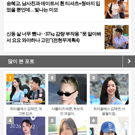
송혜교, 남사친과 데이트서 흰 티셔츠+청바지 입
었을 뿐인데…빛나는 미모
신동 살 너무 뺐나‥37㎏ 감량 부작용 “못 알아봐
서 요요 와야하나 고민”(전현무계획4)
많이 본 포토
트리플에스 김채연, 개
샤를리즈 테론, 독보적
트리플에스 김채연, 서
그맨 김규..
인 귀걸이..
울월드컵..