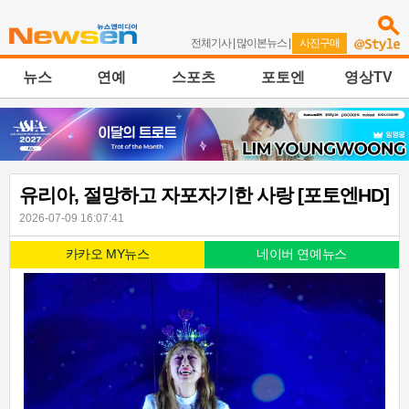
전체기사
|
많이본뉴스
|
사진구매
뉴스
연예
스포츠
포토엔
영상TV
유리아, 절망하고 자포자기한 사랑 [포토엔HD]
2026-07-09 16:07:41
카카오 MY뉴스
네이버 연예뉴스