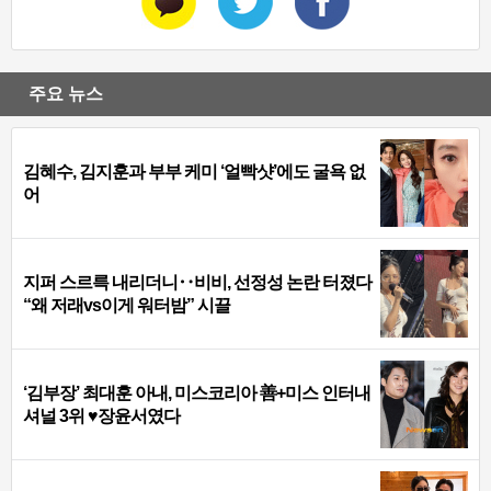
주요 뉴스
김혜수, 김지훈과 부부 케미 ‘얼빡샷’에도 굴욕 없
어
지퍼 스르륵 내리더니‥비비, 선정성 논란 터졌다
“왜 저래vs이게 워터밤” 시끌
‘김부장’ 최대훈 아내, 미스코리아 善+미스 인터내
셔널 3위 ♥장윤서였다