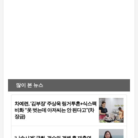
많이 본 뉴스
차예련, ‘김부장’ 주상욱 링거투혼+식스팩
비화 “옷 벗는데 아저씨는 안 된다고”(차
장금)