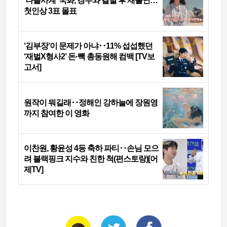
‘나솔사계’ 국화, 경수와 결별 후 재출연…
첫인상 3표 몰표
‘김부장’이 문제가 아냐‥11% 섭섭했던
‘재벌X형사2’ 돈·빽 총동원해 컴백 [TV보
고서]
원작이 뭐길래‥정해인 강하늘에 장원영
까지 참여한 이 영화
이찬원, 황윤성 4등 축하 파티‥손님 모으
려 블랙핑크 지수와 친한 척(편스토랑)[어
제TV]