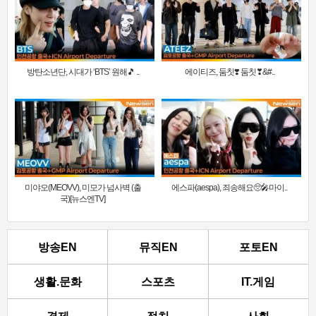
방탄소년단, 시대가 ‘BTS’ 원해🎵 ..
에이티즈, 둠칫❣️ 둠칫❣&#..
미야오(MEOVV), 미모가 넘사벽 (출
에스파(aespa), 죄송해요🥺🎤마이..
국)[뉴스엔TV]
방송EN
뮤직EN
포토EN
생활.문화
스포츠
IT.게임