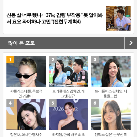
신동 살 너무 뺐나‥37㎏ 감량 부작용 “못 알아봐
서 요요 와야하나 고민”(전현무계획4)
많이 본 포토
샤를리즈 테론, 독보적
트리플에스 김채연, 개
트리플에스 김채연, 서
인 귀걸이..
그맨 김규..
울월드컵..
정은채, 화사한 명사수
하지원, 한국 배우 최초
엔믹스 설윤 ‘눈부신 미