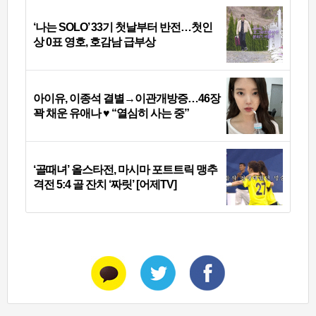
‘나는 SOLO’ 33기 첫날부터 반전…첫인
상 0표 영호, 호감남 급부상
아이유, 이종석 결별→이관개방증…46장
꽉 채운 유애나 ♥ “열심히 사는 중”
‘골때녀’ 올스타전, 마시마 포트트릭 맹추
격전 5:4 골 잔치 ‘짜릿’ [어제TV]