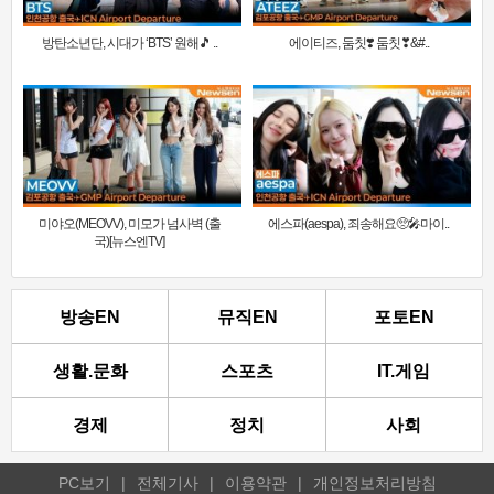
방탄소년단, 시대가 ‘BTS’ 원해🎵 ..
에이티즈, 둠칫❣️ 둠칫❣&#..
미야오(MEOVV), 미모가 넘사벽 (출
에스파(aespa), 죄송해요🥺🎤마이..
국)[뉴스엔TV]
방송EN
뮤직EN
포토EN
생활.문화
스포츠
IT.게임
경제
정치
사회
PC보기
|
전체기사
|
이용약관
|
개인정보처리방침