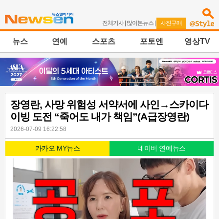
전체기사
|
많이본뉴스
|
사진구매
뉴스
연예
스포츠
포토엔
영상TV
장영란, 사망 위험성 서약서에 사인→스카이다
이빙 도전 “죽어도 내가 책임”(A급장영란)
2026-07-09 16:22:58
카카오 MY뉴스
네이버 연예뉴스