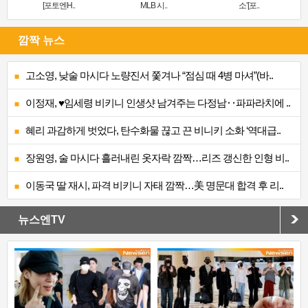
[포토엔H..
MLB 시..
소’[포..
깜짝 뉴스
고소영, 낮술 마시다 노량진서 쫓겨나 “점심 때 4병 마셔”(바..
이정재, ♥임세령 비키니 인생샷 남겨주는 다정남‥파파라치에 ..
혜리 과감하게 벗었다, 탄수화물 끊고 끈 비니키 소화 ‘역대급..
장원영, 술 마시다 흘러내린 옷자락 깜짝…리즈 갱신한 인형 비..
이동국 딸 재시, 파격 비키니 자태 깜짝…美 명문대 합격 후 리..
뉴스엔TV