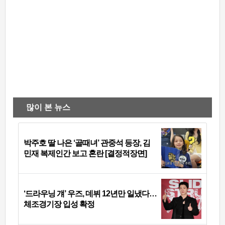
많이 본 뉴스
박주호 딸 나은 ‘골때녀’ 관중석 등장, 김
민재 복제인간 보고 혼란 [결정적장면]
‘드라우닝 걔’ 우즈, 데뷔 12년만 일냈다…
체조경기장 입성 확정