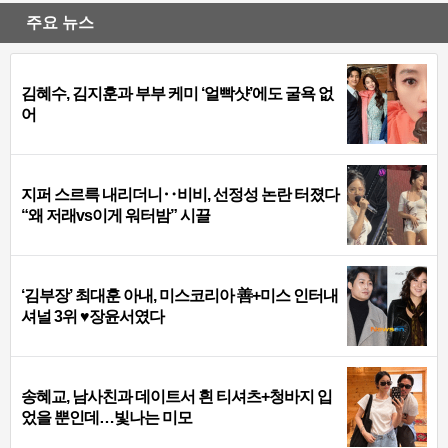
주요 뉴스
김혜수, 김지훈과 부부 케미 ‘얼빡샷’에도 굴욕 없
어
지퍼 스르륵 내리더니‥비비, 선정성 논란 터졌다
“왜 저래vs이게 워터밤” 시끌
‘김부장’ 최대훈 아내, 미스코리아 善+미스 인터내
셔널 3위 ♥장윤서였다
송혜교, 남사친과 데이트서 흰 티셔츠+청바지 입
었을 뿐인데…빛나는 미모