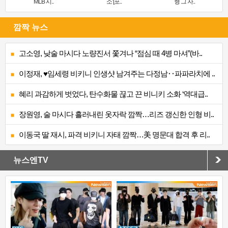
MLB 시..
소’[포..
형 그 자..
깜짝 뉴스
고소영, 낮술 마시다 노량진서 쫓겨나 “점심 때 4병 마셔”(바..
이정재, ♥임세령 비키니 인생샷 남겨주는 다정남‥파파라치에 ..
혜리 과감하게 벗었다, 탄수화물 끊고 끈 비니키 소화 ‘역대급..
장원영, 술 마시다 흘러내린 옷자락 깜짝…리즈 갱신한 인형 비..
이동국 딸 재시, 파격 비키니 자태 깜짝…美 명문대 합격 후 리..
뉴스엔TV