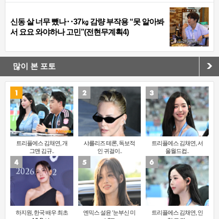
신동 살 너무 뺐나‥37㎏ 감량 부작용 “못 알아봐
서 요요 와야하나 고민”(전현무계획4)
많이 본 포토
트리플에스 김채연, 개
샤를리즈 테론, 독보적
트리플에스 김채연, 서
그맨 김규..
인 귀걸이..
울월드컵..
하지원, 한국 배우 최초
엔믹스 설윤 ‘눈부신 미
트리플에스 김채연, 인