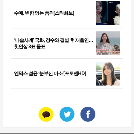
수애, 변함 없는 품격[스타화보]
‘나솔사계’ 국화, 경수와 결별 후 재출연…
첫인상 3표 몰표
엔믹스 설윤 ‘눈부신 미소’[포토엔HD]