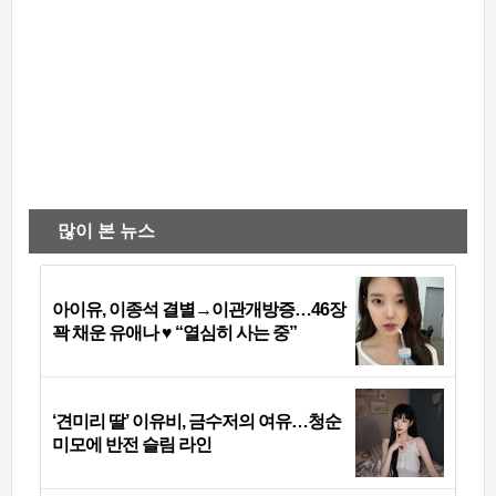
많이 본 뉴스
아이유, 이종석 결별→이관개방증…46장
꽉 채운 유애나 ♥ “열심히 사는 중”
‘견미리 딸’ 이유비, 금수저의 여유…청순
미모에 반전 슬림 라인