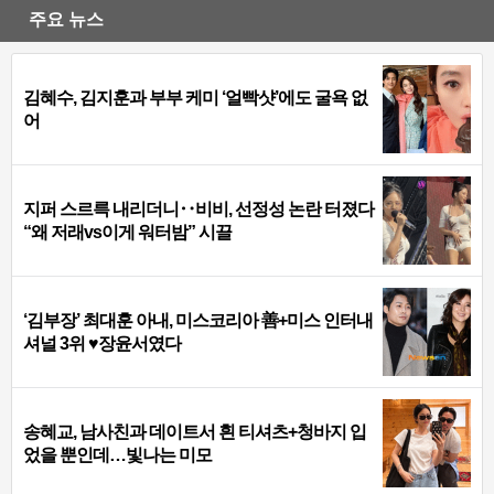
주요 뉴스
김혜수, 김지훈과 부부 케미 ‘얼빡샷’에도 굴욕 없
어
지퍼 스르륵 내리더니‥비비, 선정성 논란 터졌다
“왜 저래vs이게 워터밤” 시끌
‘김부장’ 최대훈 아내, 미스코리아 善+미스 인터내
셔널 3위 ♥장윤서였다
송혜교, 남사친과 데이트서 흰 티셔츠+청바지 입
었을 뿐인데…빛나는 미모