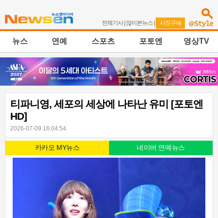
전체기사
|
많이본뉴스
|
사진구매
뉴스
연예
스포츠
포토엔
영상TV
티파니영, 세포의 세상에 나타난 유미 [포토엔
HD]
2026-07-09 16:04:54
카카오 MY뉴스
네이버 연예뉴스