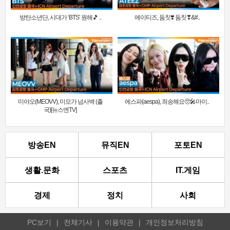
방탄소년단, 시대가 ‘BTS’ 원해🎵 ..
에이티즈, 둠칫❣️ 둠칫❣&#..
미야오(MEOVV), 미모가 넘사벽 (출
에스파(aespa), 죄송해요🥺🎤마이..
국)[뉴스엔TV]
방송EN
뮤직EN
포토EN
생활.문화
스포츠
IT.게임
경제
정치
사회
PC보기
|
전체기사
|
이용약관
|
개인정보처리방침