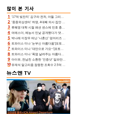
‘17억 빚잔치’ 김구라 전처, 아들 그리는 “나 뿐인데” 친엄마 챙기는 효심 눈길
‘중증외상센터’ 하영, 4대째 의사 집안 인증 “증조부, 고종 황제 진료”(옥문아)[어제TV]
류혜영 대학 시절 패션 센스에 민호 충격 “레몬색 레깅스에 다리 없는 줄”(나혼산)
여에스더, 예능서 민낯 공개했다가 댓글에 충격 “눈 왜 저렇게 처졌냐고”(에스더TV)
박나래 이장우 떠난 ‘나혼산’ 덩어리즈 왔다, 1인 1케이크에 팜유 전현무 충격[어제TV]
트와이스 미나 ‘눈부신 아름다움’[포토엔HD]
트와이스 미나 ‘대만으로 가요~’[포토엔HD]
트와이스 미나 ‘폭염 날려주는 아름다움’[포토엔HD]
아이유, 전남친 소환한 ‘인증샷’ 일파만파 속…남사친 변우석 선물도 남겼나 ‘훈훈’
유재석 알고리즘 점령한 조회수 2.5억 신박한 다비치, 강민경 덩달아 긴장(해투)