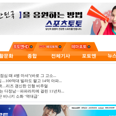
심 때 4병 마셔”(바로 그 고소...
…100억대 빌라도 팔고 14억 아파...
깜짝…리즈 갱신한 인형 비주얼
는 다정남‥파파라치에 걸린 11년차...
 비니키 소화 ‘역대급’