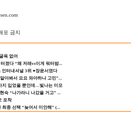
en.com
재배포 금지
 굴욕 없어
졌다 “왜 저래vs이게 워터밤...
스 인터내셔널 3위 ♥장윤서였다
 알아봐서 요요 와야하나 고민”...
바지 입었을 뿐인데…빛나는 미모
숙 “나가라니 나갔을 거고” ...
모 포착
종 선택 “늦어서 미안해” (...