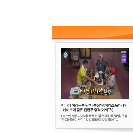
박나래 이장우 떠난 ‘나혼산’ 덩어리즈 왔다, 1인
1케이크에 팜유 전현무 충격[어제TV]
[뉴스엔 서유나 기자]'해체된 팜유 대신해 먹방, 구성
환 김신영 이선민 "식성 달라도 식탐 맞아"'...