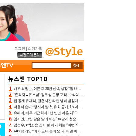
로그인
|
회원가입
배우 최일순, 이혼 후 20년 산속 생활 “딸 내가 버렸다고 원망‥맘 아파”(특종)[어제TV]
‘혼외자→유부남’ 정우성 근황 포착, 수식억 해킹 피해 후배 만났다 “존경하는”
집 공개 유재석, 결혼사진 라면 냄비 받침대 되고 분노‥가족사진도 피해(놀뭐)[어제TV]
백윤식 손녀+정시아 딸 첫 유화 공개, LA 아트쇼→서울국제조각페스타 작가다운 수준급 실력
유혜리, 배우 이근희과 1년 반만 이혼 왜? “식칼 꽂고 의자 던져” 충격 폭로(특종)[어제TV]
임지연, 그림 같은 발리 배경? 뼈말라 청순 비키니 핏에 상대 안 되네
김성수, ♥박소윤 집 이불 폐기 처분 “어떤 X이랑 썼을지 몰라” 질투(신랑수업2)[어제TV]
44kg 송가인 “비가 오나 눈이 오나” 매일 이 운동, 허벅지 근육량 상승+체지방 감소