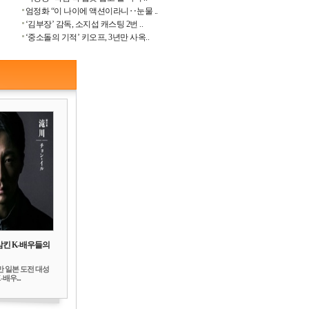
엄정화 “이 나이에 액션이라니‥눈물 ..
‘김부장’ 감독, 소지섭 캐스팅 2번 ..
‘중소돌의 기적’ 키오프, 3년만 사옥..
삼킨 K-배우들의
만 일본 도전 대성
배우...