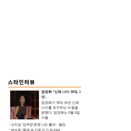
엄정화 “신체 나이 30대, 3
년..
엄정화가 30대 초반 신체
나이를 유지하는 비결을
밝혔다. 엄정화는 8월 4일
서울 ..
소지섭 “김부장 본명 나도 몰라‥들었..
박성웅 “폭염 속 갑옷 입고 말 타며 ..