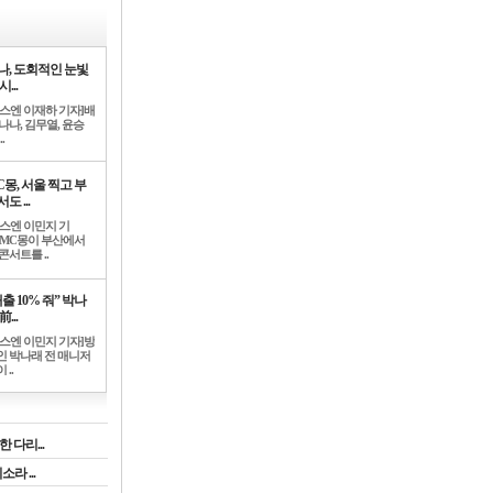
나, 도회적인 눈빛
시...
뉴스엔 이재하 기자]배
나나, 김무열, 윤승
.
C몽, 서울 찍고 부
도 ...
뉴스엔 이민지 기
]MC몽이 부산에서
콘서트를 ..
출 10% 줘” 박나
前...
뉴스엔 이민지 기자]방
인 박나래 전 매니저
 ..
 다리...
라 ...