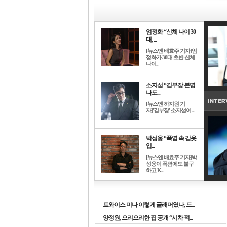
엄정화 “신체 나이 30
대, ...
[뉴스엔 배효주 기자]엄
정화가 30대 초반 신체
나이..
소지섭 “김부장 본명
나도...
[뉴스엔 하지원 기
자]'김부장' 소지섭이 ..
박성웅 “폭염 속 갑옷
입...
[뉴스엔 배효주 기자]박
성웅이 폭염에도 불구
하고 K..
-
트와이스 미나 이렇게 글래머였나, 드...
-
양정원, 으리으리한 집 공개 “시차 적...