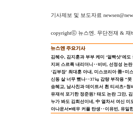
기사제보 및 보도자료 newsen@news
copyrightⓒ 뉴스엔. 무단전재 & 
김혜수, 김지훈과 부부 케미 ‘얼빡샷’에도
지퍼 스르륵 내리더니‥비비, 선정성 논란 터
‘김부장’ 최대훈 아내, 미스코리아 善+미
신동 살 너무 뺐나‥37㎏ 감량 부작용 “못
송혜교, 남사친과 데이트서 흰 티셔츠+청
유재석 포기한 정준원? 태도 논란 그만, 김현
누가 봐도 김희선이네, 中 열차서 여신 미
아나운서♥배우 커플 탄생‥이유빈, 유일한 최