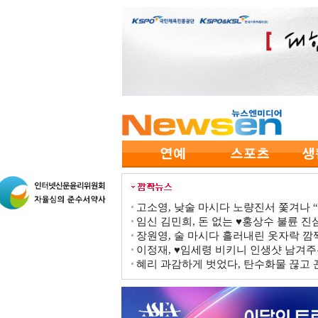
고소영, 낮술 마시다 노량진서 쫓겨나 “점
임신 김민희, 돈 없는 ♥홍상수 불륜 진심
장원영, 술 마시다 흘러내린 옷자락 
이정재, ♥임세령 비키니 인생샷 남겨주
혜리 과감하게 벗었다, 탄수화물 끊고 끈