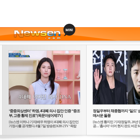
‘중증외상센터’ 하영, 4대째 의사 집안 인증 “증조
정일우부터 채종협까지 ‘일드’ 
부, 고종 황제 진료”(옥문아)[어제TV]
매서운 돌풍
[뉴스엔 이하나 기자]배우 하영이 4대째 의사 집안인
[뉴스엔 황지민 기자]정일우, 20년 
가정사를 공개했다. 8월 7일 방송된 KBS 2TV ‘옥탑
공…'횹사마' 이어 현지 판도 바꾼 K-
방...