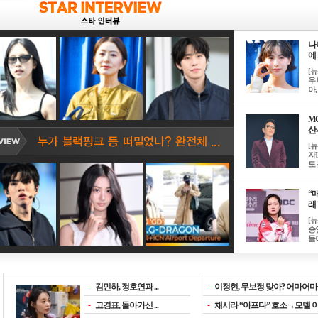
나
에 
[
우 
아, .
M
산서
[
자
도 
“매
래 
[
송
들이
-
김민하, 정호연과 ...
-
이정현, 무보정 맞아? 어마어마한
-
고경표, 돌아가신 ...
-
채시라 “아프다” 호소→모델 이소