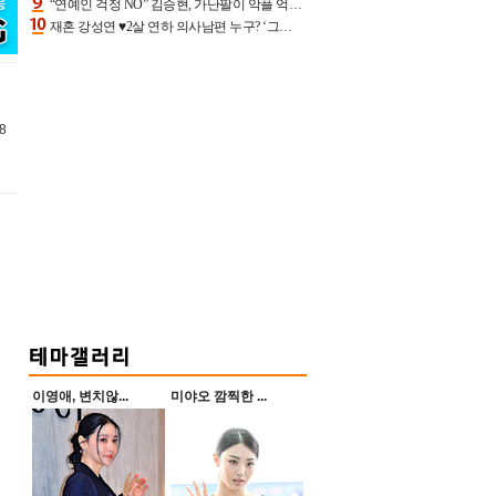
“연예인 걱정 NO” 김승현, 가난팔이 악플 억울할만‥아내+딸과 日 여행
재혼 강성연 ♥2살 연하 의사남편 누구? ‘그알’ 자문의에 훈남 비주얼 초엘리트 스펙 [종합]
8
이영애, 변치않...
미야오 깜찍한 ...