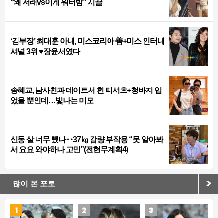
“왜 저래vs이게 워터밤” 시끌
‘김부장’ 최대훈 아내, 미스코리아 善+미스 인터내
셔널 3위 ♥장윤서였다
송혜교, 남사친과 데이트서 흰 티셔츠+청바지 입
었을 뿐인데…빛나는 미모
신동 살 너무 뺐나‥37㎏ 감량 부작용 “못 알아봐
서 요요 와야하나 고민”(전현무계획4)
많이 본 포토