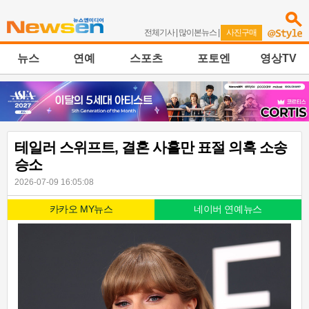
전체기사
|
많이본뉴스
|
사진구매
뉴스
연예
스포츠
포토엔
영상TV
테일러 스위프트, 결혼 사흘만 표절 의혹 소송
승소
2026-07-09 16:05:08
카카오 MY뉴스
네이버 연예뉴스