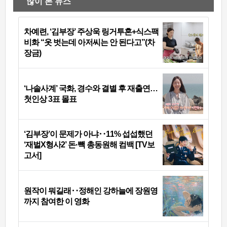
많이 본 뉴스
차예련, ‘김부장’ 주상욱 링거투혼+식스팩
비화 “옷 벗는데 아저씨는 안 된다고”(차
장금)
‘나솔사계’ 국화, 경수와 결별 후 재출연…
첫인상 3표 몰표
‘김부장’이 문제가 아냐‥11% 섭섭했던
‘재벌X형사2’ 돈·빽 총동원해 컴백 [TV보
고서]
원작이 뭐길래‥정해인 강하늘에 장원영
까지 참여한 이 영화