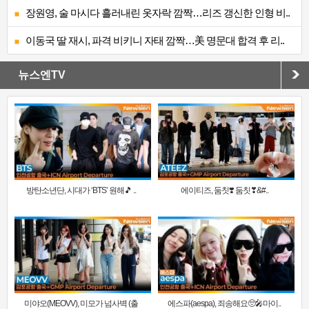
장원영, 술 마시다 흘러내린 옷자락 깜짝…리즈 갱신한 인형 비..
이동국 딸 재시, 파격 비키니 자태 깜짝…美 명문대 합격 후 리..
뉴스엔TV
방탄소년단, 시대가 ‘BTS’ 원해🎵 ..
에이티즈, 둠칫❣️ 둠칫❣&#..
미야오(MEOVV), 미모가 넘사벽 (출
에스파(aespa), 죄송해요🥺🎤마이..