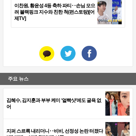
이찬원, 황윤성 4등 축하 파티‥손님 모으
려 블랙핑크 지수와 친한 척(편스토랑)[어
제TV]
주요 뉴스
김혜수, 김지훈과 부부 케미 ‘얼빡샷’에도 굴욕 없
어
지퍼 스르륵 내리더니‥비비, 선정성 논란 터졌다