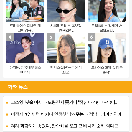
트리플에스 김채연, 개
샤를리즈 테론, 독보적
트리플에스 김채연, 서
그맨 김규..
인 귀걸이..
울월드컵..
하지원, 한국 배우 최초
엔믹스 설윤 ‘눈부신 미
트와이스 쯔위 ‘갓경 쓴
MLB 시..
소’[포..
훈녀’..
깜짝 뉴스
고소영, 낮술 마시다 노량진서 쫓겨나 “점심 때 4병 마셔”(바..
이정재, ♥임세령 비키니 인생샷 남겨주는 다정남‥파파라치에 ..
혜리 과감하게 벗었다, 탄수화물 끊고 끈 비니키 소화 ‘역대급..