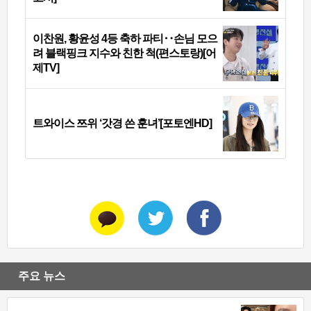
이찬원, 황윤성 4등 축하 파티‥손님 모으
려 블랙핑크 지수와 친한 척(편스토랑)[어
제TV]
트와이스 쯔위 ‘갓경 쓴 훈녀’[포토엔HD]
주요 뉴스