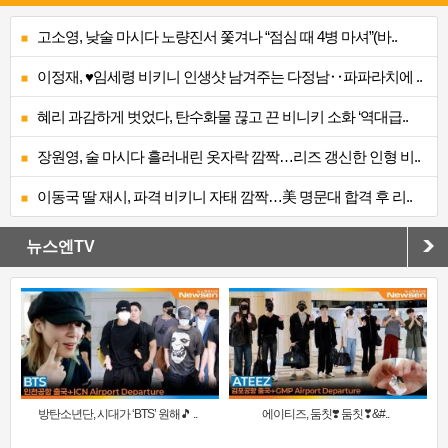
고소영, 낮술 마시다 노량진서 쫓겨나 “점심 때 4병 마셔”(바..
이정재, ♥임세령 비키니 인생샷 남겨주는 다정남‥파파라치에 ..
혜리 과감하게 벗었다, 탄수화물 끊고 끈 비니키 소화 ‘역대급..
장원영, 술 마시다 흘러내린 옷자락 깜짝…리즈 갱신한 인형 비..
이동국 딸 재시, 파격 비키니 자태 깜짝…美 명문대 합격 후 리..
뉴스엔TV
방탄소년단, 시대가 ‘BTS’ 원해🎵 ..
에이티즈, 둠칫❣️ 둠칫❣&#..