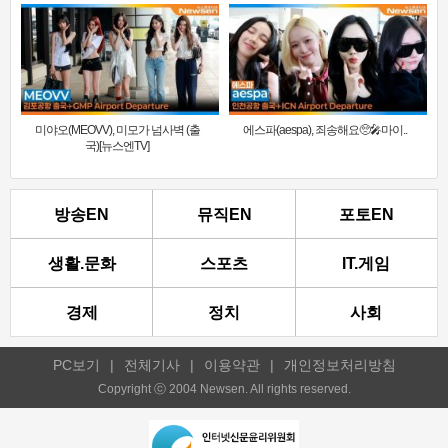
미야오(MEOVV), 미모가 넘사벽 (출
에스파(aespa), 죄송해요🥺🎤마이..
국)[뉴스엔TV]
방송EN
뮤직EN
포토EN
생활.문화
스포츠
IT.게임
경제
정치
사회
PC보기
|
전체기사
|
이용약관
|
개인정보처리방침
Copyright ⓒ 2004 Newsen. All rights reserved.