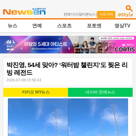
전체기사
|
많이본뉴스
|
사진구매
뉴스
연예
스포츠
포토엔
영상TV
박진영, 54세 맞아? ‘워터밤 챌린지’도 찢은 리
빙 레전드
2026-07-09 15:56:43
카카오 MY뉴스
네이버 연예뉴스