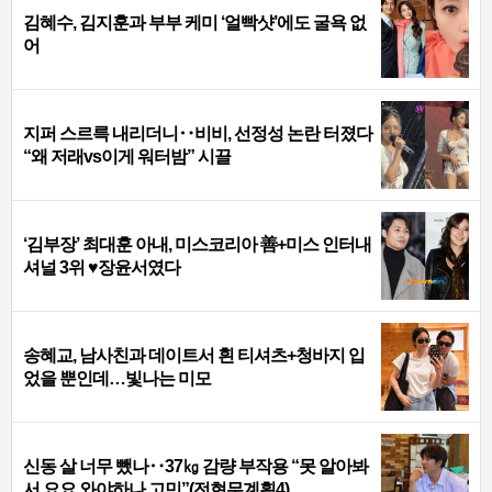
김혜수, 김지훈과 부부 케미 ‘얼빡샷’에도 굴욕 없
어
지퍼 스르륵 내리더니‥비비, 선정성 논란 터졌다
“왜 저래vs이게 워터밤” 시끌
‘김부장’ 최대훈 아내, 미스코리아 善+미스 인터내
셔널 3위 ♥장윤서였다
송혜교, 남사친과 데이트서 흰 티셔츠+청바지 입
었을 뿐인데…빛나는 미모
신동 살 너무 뺐나‥37㎏ 감량 부작용 “못 알아봐
서 요요 와야하나 고민”(전현무계획4)