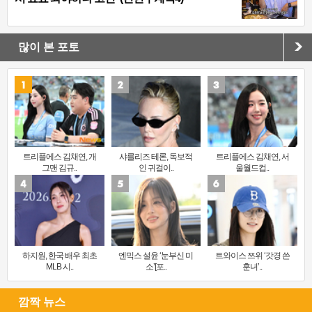
많이 본 포토
트리플에스 김채연, 개
샤를리즈 테론, 독보적
트리플에스 김채연, 서
그맨 김규..
인 귀걸이..
울월드컵..
하지원, 한국 배우 최초
엔믹스 설윤 ‘눈부신 미
트와이스 쯔위 ‘갓경 쓴
MLB 시..
소’[포..
훈녀’..
깜짝 뉴스