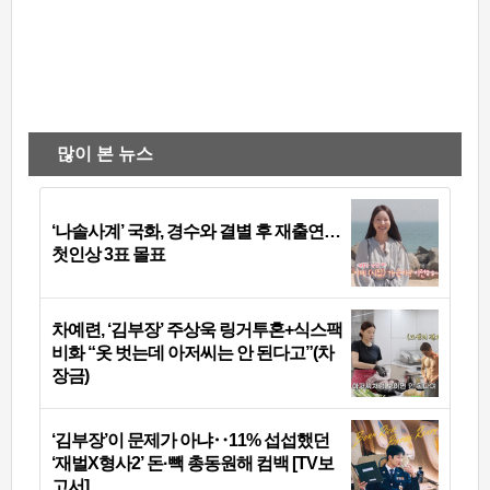
많이 본 뉴스
‘나솔사계’ 국화, 경수와 결별 후 재출연…
첫인상 3표 몰표
차예련, ‘김부장’ 주상욱 링거투혼+식스팩
비화 “옷 벗는데 아저씨는 안 된다고”(차
장금)
‘김부장’이 문제가 아냐‥11% 섭섭했던
‘재벌X형사2’ 돈·빽 총동원해 컴백 [TV보
고서]