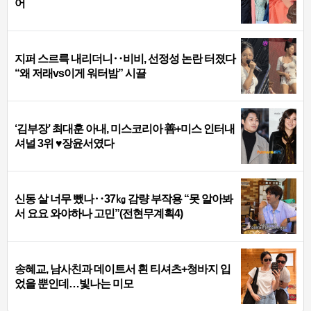
어
지퍼 스르륵 내리더니‥비비, 선정성 논란 터졌다
“왜 저래vs이게 워터밤” 시끌
‘김부장’ 최대훈 아내, 미스코리아 善+미스 인터내
셔널 3위 ♥장윤서였다
신동 살 너무 뺐나‥37㎏ 감량 부작용 “못 알아봐
서 요요 와야하나 고민”(전현무계획4)
송혜교, 남사친과 데이트서 흰 티셔츠+청바지 입
었을 뿐인데…빛나는 미모