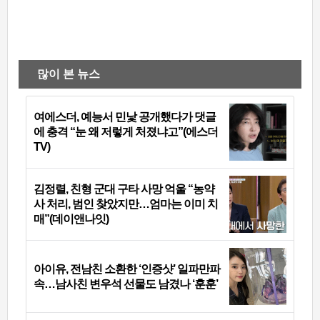
많이 본 뉴스
여에스더, 예능서 민낯 공개했다가 댓글
에 충격 “눈 왜 저렇게 처졌냐고”(에스더
TV)
김정렬, 친형 군대 구타 사망 억울 “농약
사 처리, 범인 찾았지만…엄마는 이미 치
매”(데이앤나잇)
아이유, 전남친 소환한 ‘인증샷’ 일파만파
속…남사친 변우석 선물도 남겼나 ‘훈훈’