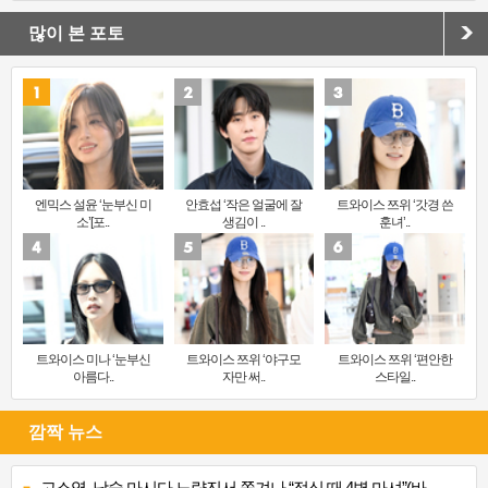
많이 본 포토
엔믹스 설윤 ‘눈부신 미
안효섭 ‘작은 얼굴에 잘
트와이스 쯔위 ‘갓경 쓴
소’[포..
생김이 ..
훈녀’..
트와이스 미나 ‘눈부신
트와이스 쯔위 ‘야구모
트와이스 쯔위 ‘편안한
아름다..
자만 써..
스타일..
깜짝 뉴스
고소영, 낮술 마시다 노량진서 쫓겨나 “점심 때 4병 마셔”(바..