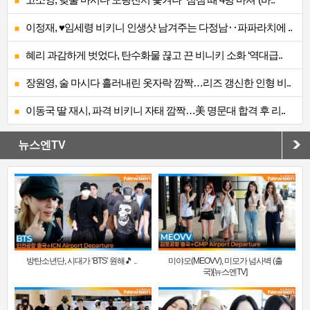
이정재, ♥임세령 비키니 인생샷 남겨주는 다정남‥파파라치에 ..
혜리 과감하게 벗었다, 탄수화물 끊고 끈 비니키 소화 ‘역대급..
장원영, 술 마시다 흘러내린 옷자락 깜짝…리즈 갱신한 인형 비..
이동국 딸 재시, 파격 비키니 자태 깜짝…美 명문대 합격 후 리..
뉴스엔TV
방탄소년단, 시대가 ‘BTS’ 원해🎵 ..
미야오(MEOVV), 미모가 넘사벽 (출
국)[뉴스엔TV]