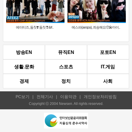
에이티즈, 둠칫❣️ 둠칫❣&#..
에스파(aespa), 죄송해요🥺🎤마이..
방송EN
뮤직EN
포토EN
생활.문화
스포츠
IT.게임
경제
정치
사회
PC보기
|
전체기사
|
이용약관
|
개인정보처리방침
Copyright ⓒ 2004 Newsen. All rights reserved.