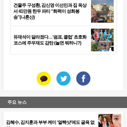
건물주 구성환, 김신영 이선민과 집 옥상
서 41만원 한우 파티 “화력이 성화봉
송”(나혼산)
유재석이 달라졌다…‘쉼표, 클럽’ 초호화
코스에 주우재도 감탄 (놀면 뭐하니?)
주요 뉴스
김혜수, 김지훈과 부부 케미 ‘얼빡샷’에도 굴욕 없