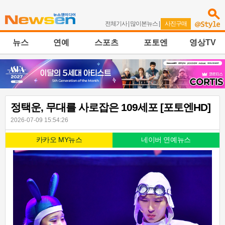
전체기사
|
많이본뉴스
|
사진구매
뉴스
연예
스포츠
포토엔
영상TV
정택운, 무대를 사로잡은 109세포 [포토엔HD]
2026-07-09 15:54:26
카카오 MY뉴스
네이버 연예뉴스