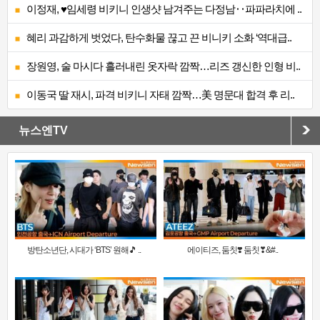
이정재, ♥임세령 비키니 인생샷 남겨주는 다정남‥파파라치에 ..
혜리 과감하게 벗었다, 탄수화물 끊고 끈 비니키 소화 ‘역대급..
장원영, 술 마시다 흘러내린 옷자락 깜짝…리즈 갱신한 인형 비..
이동국 딸 재시, 파격 비키니 자태 깜짝…美 명문대 합격 후 리..
뉴스엔TV
방탄소년단, 시대가 ‘BTS’ 원해🎵 ..
에이티즈, 둠칫❣️ 둠칫❣&#..