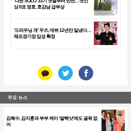
‘나는 SOLO’ 33기 첫날부터 반전…첫인
상 0표 영호, 호감남 급부상
‘드라우닝 걔’ 우즈, 데뷔 12년만 일냈다…
체조경기장 입성 확정
주요 뉴스
김혜수, 김지훈과 부부 케미 ‘얼빡샷’에도 굴욕 없
어