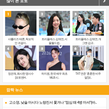
많이 본 포토
샤를리즈 테론, 독보적
트리플에스 김채연, 서
트리플에스 김채연, 개
인 귀걸이..
울월드컵..
그맨 김규..
정은채, 화사한 명사수
하지원, 한국 배우 최초
TXT 연준 ‘훈훈한 비주
[포토엔H..
MLB 시..
얼’[포..
깜짝 뉴스
고소영, 낮술 마시다 노량진서 쫓겨나 “점심 때 4병 마셔”(바..