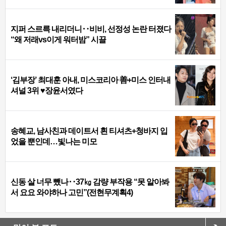
지퍼 스르륵 내리더니‥비비, 선정성 논란 터졌다
“왜 저래vs이게 워터밤” 시끌
‘김부장’ 최대훈 아내, 미스코리아 善+미스 인터내
셔널 3위 ♥장윤서였다
송혜교, 남사친과 데이트서 흰 티셔츠+청바지 입
었을 뿐인데…빛나는 미모
신동 살 너무 뺐나‥37㎏ 감량 부작용 “못 알아봐
서 요요 와야하나 고민”(전현무계획4)