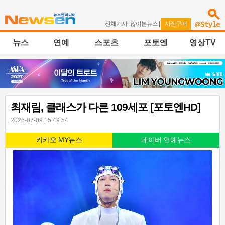
전체기사
|
많이본뉴스
|
사진구매
뉴스
연예
스포츠
포토엔
영상TV
최재림, 클래스가 다른 109세포 [포토엔HD]
2026-07-09 15:49:54
카카오 MY뉴스
네이버 연예뉴스