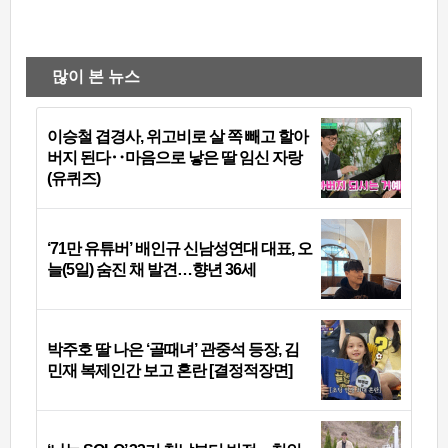
많이 본 뉴스
이승철 겹경사, 위고비로 살 쪽 빼고 할아
버지 된다‥마음으로 낳은 딸 임신 자랑
(유퀴즈)
‘71만 유튜버’ 배인규 신남성연대 대표, 오
늘(5일) 숨진 채 발견…향년 36세
박주호 딸 나은 ‘골때녀’ 관중석 등장, 김
민재 복제인간 보고 혼란 [결정적장면]