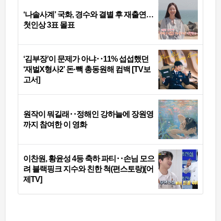
‘나솔사계’ 국화, 경수와 결별 후 재출연…
첫인상 3표 몰표
‘김부장’이 문제가 아냐‥11% 섭섭했던
‘재벌X형사2’ 돈·빽 총동원해 컴백 [TV보
고서]
원작이 뭐길래‥정해인 강하늘에 장원영
까지 참여한 이 영화
이찬원, 황윤성 4등 축하 파티‥손님 모으
려 블랙핑크 지수와 친한 척(편스토랑)[어
제TV]