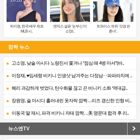
하지원, 한국 배우 최초
엔믹스 설윤 ‘눈부신 미
트와이스 쯔위 ‘갓경 쓴
MLB 시..
소’[포..
훈녀’..
깜짝 뉴스
고소영, 낮술 마시다 노량진서 쫓겨나 “점심 때 4병 마셔”(바..
이정재, ♥임세령 비키니 인생샷 남겨주는 다정남‥파파라치에 ..
혜리 과감하게 벗었다, 탄수화물 끊고 끈 비니키 소화 ‘역대급..
장원영, 술 마시다 흘러내린 옷자락 깜짝…리즈 갱신한 인형 비..
이동국 딸 재시, 파격 비키니 자태 깜짝…美 명문대 합격 후 리..
뉴스엔TV