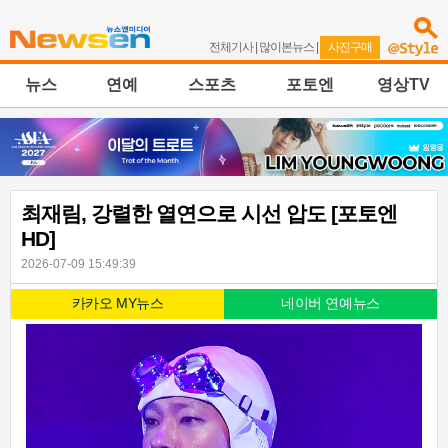
전체기사
|
많이본뉴스
|
사진구매
뉴스
연예
스포츠
포토엔
영상TV
최재림, 강렬한 열연으로 시선 압도 [포토엔
HD]
2026-07-09 15:49:39
카카오 MY뉴스
네이버 연예뉴스