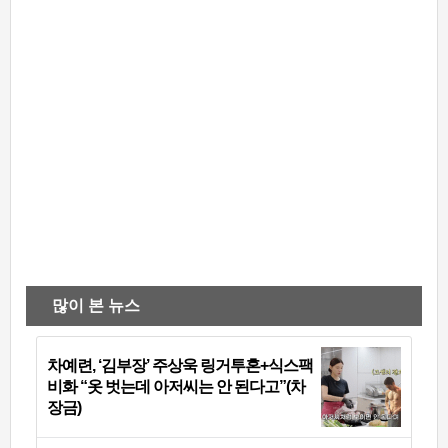
많이 본 뉴스
차예련, ‘김부장’ 주상욱 링거투혼+식스팩
비화 “옷 벗는데 아저씨는 안 된다고”(차
장금)