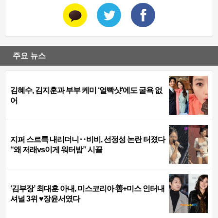
주요 뉴스
김혜수, 김지훈과 부부 케미 ‘얼빡샷’에도 굴욕 없
어
지퍼 스르륵 내리더니‥비비, 선정성 논란 터졌다
“왜 저래vs이게 워터밤” 시끌
‘김부장’ 최대훈 아내, 미스코리아 善+미스 인터내
셔널 3위 ♥장윤서였다