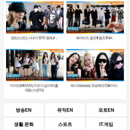
방탄소년단, 시대가 ‘BTS’ 원해🎵 ..
에이티즈, 둠칫❣️ 둠칫❣&#..
미야오(MEOVV), 미모가 넘사벽 (출
에스파(aespa), 죄송해요🥺🎤마이..
국)[뉴스엔TV]
방송EN
뮤직EN
포토EN
생활.문화
스포츠
IT.게임