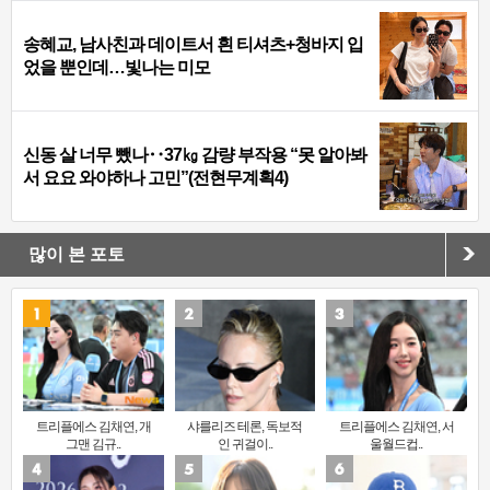
송혜교, 남사친과 데이트서 흰 티셔츠+청바지 입
었을 뿐인데…빛나는 미모
신동 살 너무 뺐나‥37㎏ 감량 부작용 “못 알아봐
서 요요 와야하나 고민”(전현무계획4)
많이 본 포토
트리플에스 김채연, 개
샤를리즈 테론, 독보적
트리플에스 김채연, 서
그맨 김규..
인 귀걸이..
울월드컵..