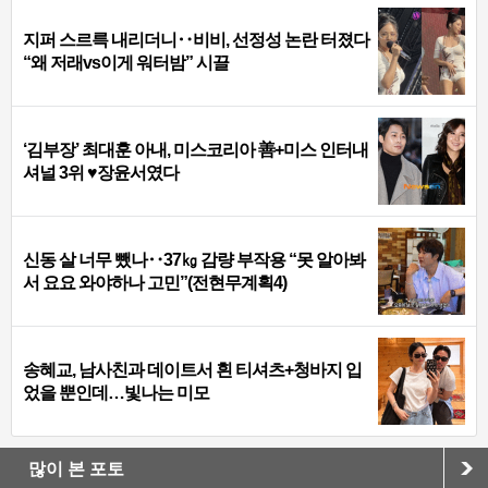
지퍼 스르륵 내리더니‥비비, 선정성 논란 터졌다
“왜 저래vs이게 워터밤” 시끌
‘김부장’ 최대훈 아내, 미스코리아 善+미스 인터내
셔널 3위 ♥장윤서였다
신동 살 너무 뺐나‥37㎏ 감량 부작용 “못 알아봐
서 요요 와야하나 고민”(전현무계획4)
송혜교, 남사친과 데이트서 흰 티셔츠+청바지 입
었을 뿐인데…빛나는 미모
많이 본 포토