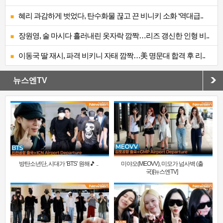
혜리 과감하게 벗었다, 탄수화물 끊고 끈 비니키 소화 ‘역대급..
장원영, 술 마시다 흘러내린 옷자락 깜짝…리즈 갱신한 인형 비..
이동국 딸 재시, 파격 비키니 자태 깜짝…美 명문대 합격 후 리..
뉴스엔TV
방탄소년단, 시대가 ‘BTS’ 원해🎵 ..
미야오(MEOVV), 미모가 넘사벽 (출
국)[뉴스엔TV]