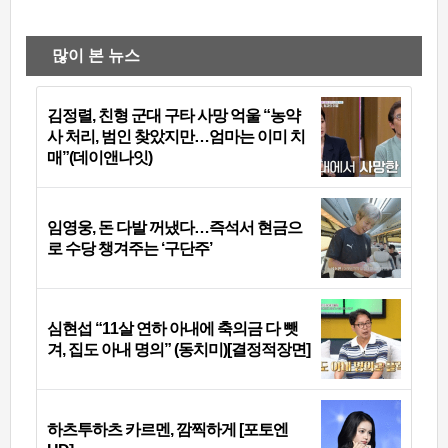
많이 본 뉴스
김정렬, 친형 군대 구타 사망 억울 “농약
사 처리, 범인 찾았지만…엄마는 이미 치
매”(데이앤나잇)
임영웅, 돈 다발 꺼냈다…즉석서 현금으
로 수당 챙겨주는 ‘구단주’
심현섭 “11살 연하 아내에 축의금 다 뺏
겨, 집도 아내 명의” (동치미)[결정적장면]
하츠투하츠 카르멘, 깜찍하게 [포토엔