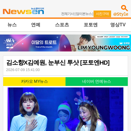
전체기사
|
많이본뉴스
|
사진구매
뉴스
연예
스포츠
포토엔
영상TV
김소향X김예원, 눈부신 투샷 [포토엔HD]
2026-07-09 15:41:00
카카오 MY뉴스
네이버 연예뉴스