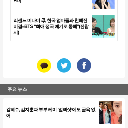
HD]
리센느 미나미 母, 한국 엄마들과 친해진
비결=BTS “최애 정국 얘기로 통해”(전참
시)
주요 뉴스
김혜수, 김지훈과 부부 케미 ‘얼빡샷’에도 굴욕 없
어