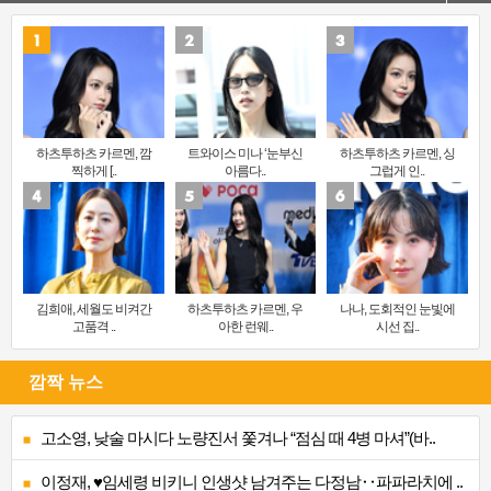
하츠투하츠 카르멘, 깜
트와이스 미나 ‘눈부신
하츠투하츠 카르멘, 싱
찍하게 [..
아름다..
그럽게 인..
김희애, 세월도 비켜간
하츠투하츠 카르멘, 우
나나, 도회적인 눈빛에
고품격 ..
아한 런웨..
시선 집..
깜짝 뉴스
고소영, 낮술 마시다 노량진서 쫓겨나 “점심 때 4병 마셔”(바..
이정재, ♥임세령 비키니 인생샷 남겨주는 다정남‥파파라치에 ..