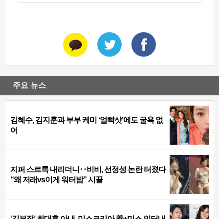
주요 뉴스
김혜수, 김지훈과 부부 케미 ‘얼빡샷’에도 굴욕 없
어
지퍼 스르륵 내리더니‥비비, 선정성 논란 터졌다
“왜 저래vs이게 워터밤” 시끌
‘김부장’ 최대훈 아내, 미스코리아 善+미스 인터내