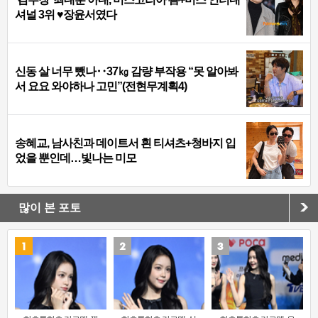
셔널 3위 ♥장윤서였다
신동 살 너무 뺐나‥37㎏ 감량 부작용 “못 알아봐
서 요요 와야하나 고민”(전현무계획4)
송혜교, 남사친과 데이트서 흰 티셔츠+청바지 입
었을 뿐인데…빛나는 미모
많이 본 포토