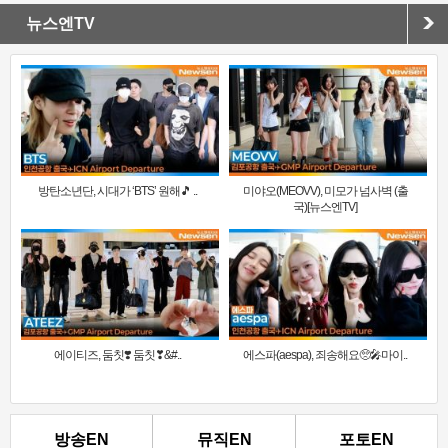
뉴스엔TV
방탄소년단, 시대가 ‘BTS’ 원해🎵 ..
미야오(MEOVV), 미모가 넘사벽 (출
국)[뉴스엔TV]
에이티즈, 둠칫❣️ 둠칫❣&#..
에스파(aespa), 죄송해요🥺🎤마이..
방송EN
뮤직EN
포토EN