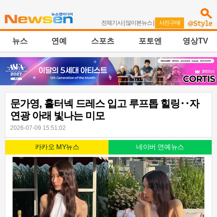
전체기사
|
많이본뉴스
|
사진구매
뉴스
연예
스포츠
포토엔
영상TV
문가영, 홀터넥 드레스 입고 루프톱 힐링‥자
연광 아래 빛나는 미모
2026-07-09 15:51:02
카카오 MY뉴스
네이버 연예뉴스