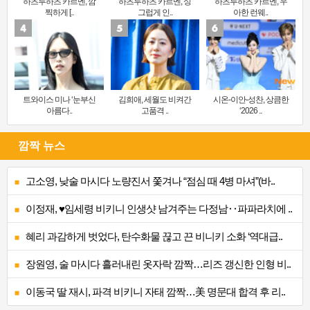
하츠투하츠 카르멘, 깜
하츠투하츠 카르멘, 싱
하츠투하츠 카르멘, 우
찍하게 [..
그럽게 인..
아한 런웨..
트와이스 미나 ‘눈부신
김희애, 세월도 비켜간
시온-이안-성찬, 상큼한
아름다..
고품격 ..
‘2026 ..
깜짝 뉴스
고소영, 낮술 마시다 노량진서 쫓겨나 “점심 때 4병 마셔”(바..
이정재, ♥임세령 비키니 인생샷 남겨주는 다정남‥파파라치에 ..
혜리 과감하게 벗었다, 탄수화물 끊고 끈 비니키 소화 ‘역대급..
장원영, 술 마시다 흘러내린 옷자락 깜짝…리즈 갱신한 인형 비..
이동국 딸 재시, 파격 비키니 자태 깜짝…美 명문대 합격 후 리..