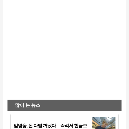
많이 본 뉴스
임영웅, 돈 다발 꺼냈다…즉석서 현금으