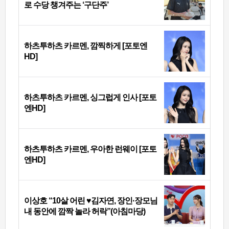
로 수당 챙겨주는 ‘구단주’
하츠투하츠 카르멘, 깜찍하게 [포토엔
HD]
하츠투하츠 카르멘, 싱그럽게 인사 [포토
엔HD]
하츠투하츠 카르멘, 우아한 런웨이 [포토
엔HD]
이상호 “10살 어린 ♥김자연, 장인·장모님
내 동안에 깜짝 놀라 허락”(아침마당)