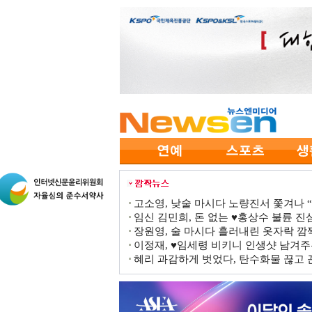
고소영, 낮술 마시다 노량진서 쫓겨나 “점
임신 김민희, 돈 없는 ♥홍상수 불륜 진심
장원영, 술 마시다 흘러내린 옷자락 
이정재, ♥임세령 비키니 인생샷 남겨주
혜리 과감하게 벗었다, 탄수화물 끊고 끈