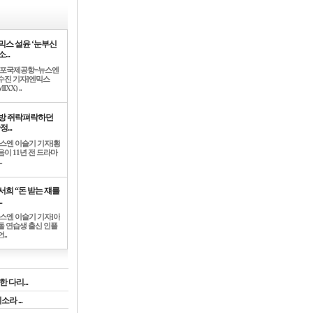
믹스 설윤 ‘눈부신
...
김포국제공항=뉴스엔
수진 기자]엔믹스
IXX) ..
방 쥐락펴락하던
정...
뉴스엔 이슬기 기자]황
음이 11년 전 드라마
.
서희 “돈 받는 쟤를
.
뉴스엔 이슬기 기자]아
돌 연습생 출신 인플
..
 다리...
라 ...