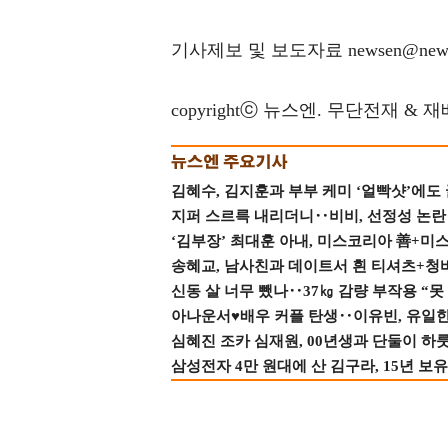
기사제보 및 보도자료 newsen@news
copyrightⓒ 뉴스엔. 무단전재 & 
김혜수, 김지훈과 부부 케미 ‘얼빡샷’에도
지퍼 스르륵 내리더니‥비비, 선정성 논란 터
‘김부장’ 최대훈 아내, 미스코리아 善+미
송혜교, 남사친과 데이트서 흰 티셔츠+청
신동 살 너무 뺐나‥37㎏ 감량 부작용 “못
아나운서♥배우 커플 탄생‥이유빈, 유일한 최
심혜진 조카 심재원, 00년생과 단둘이 하룻밤
삼성전자 4만 원대에 산 김구라, 15년 보유