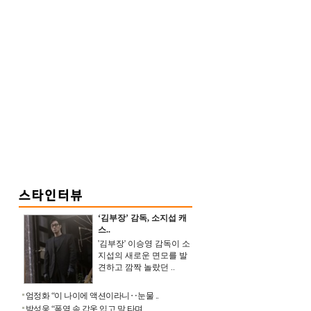
‘김부장’ 감독, 소지섭 캐
스..
'김부장' 이승영 감독이 소
지섭의 새로운 면모를 발
견하고 깜짝 놀랐던 ..
엄정화 “이 나이에 액션이라니‥눈물 ..
박성웅 “폭염 속 갑옷 입고 말 타며 ..