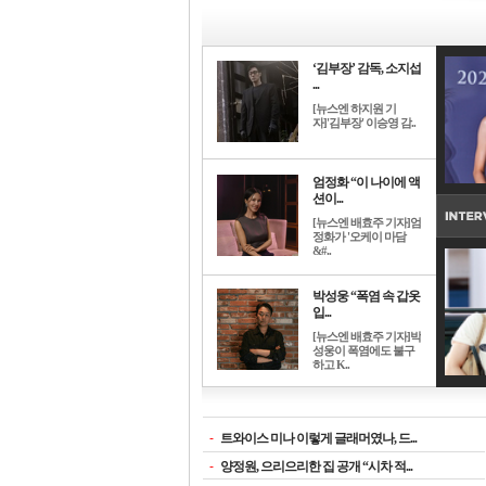
‘김부장’ 감독, 소지섭
...
[뉴스엔 하지원 기
자]'김부장' 이승영 감..
엄정화 “이 나이에 액
션이...
[뉴스엔 배효주 기자]엄
정화가 '오케이 마담
&#..
박성웅 “폭염 속 갑옷
입...
[뉴스엔 배효주 기자]박
성웅이 폭염에도 불구
하고 K..
-
트와이스 미나 이렇게 글래머였나, 드...
-
양정원, 으리으리한 집 공개 “시차 적...