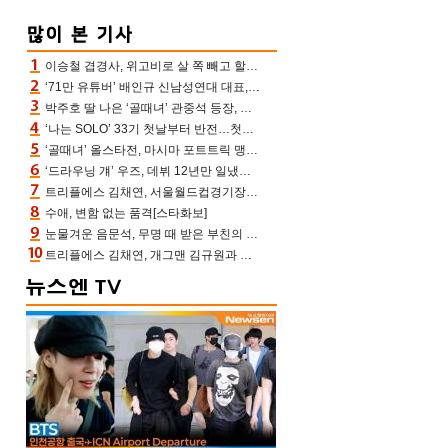
이승철 겹경사, 위고비로 살 쪽 빼고 할아버지 된다‥마음으로 낳은 딸 임신 자랑(유퀴즈)
‘71만 유튜버’ 배인규 신남성연대 대표, 오늘(5일) 숨진 채 발견…향년 36세
박주호 딸 나은 ‘골때녀’ 관중석 등장, 김민재 복제인간 보고 혼란 [결정적장면]
‘나는 SOLO’ 33기 첫날부터 반전…첫인상 0표 영호, 호감남 급부상
‘골때녀’ 올스타전, 마시마 포트트릭 맹추격전 5:4 골 잔치 ‘짜릿’ [어제TV]
‘드라우닝 걔’ 우즈, 데뷔 12년만 일냈다…체조경기장 입성 확정
트리플에스 김채연, 서울월드컵경기장에 뜬 맨시티 여신 [포토엔HD]
수애, 변함 없는 품격[스타화보]
눈물겨운 음문석, 무명 때 받은 부친의 전재산→폐암 父 세상 떠나기 전 여행(유퀴즈)[어제TV]
트리플에스 김채연, 개그맨 김규원과 함께 프리뷰쇼 진행 [포토엔HD]