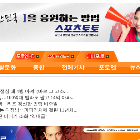
심 때 4병 마셔”(바로 그 고소...
…100억대 빌라도 팔고 14억 아파...
깜짝…리즈 갱신한 인형 비주얼
는 다정남‥파파라치에 걸린 11년차...
 비니키 소화 ‘역대급’