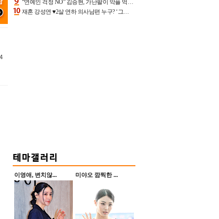
“연예인 걱정 NO” 김승현, 가난팔이 악플 억울할만‥아내+딸과 日 여행
재혼 강성연 ♥2살 연하 의사남편 누구? ‘그알’ 자문의에 훈남 비주얼 초엘리트 스펙 [종합]
4
이영애, 변치않...
미야오 깜찍한 ...