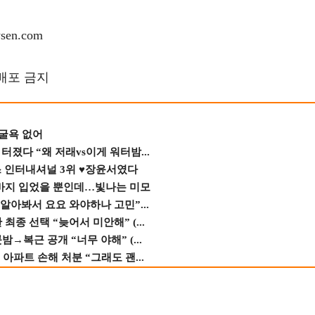
en.com
재배포 금지
 굴욕 없어
졌다 “왜 저래vs이게 워터밤...
스 인터내셔널 3위 ♥장윤서였다
바지 입었을 뿐인데…빛나는 미모
 알아봐서 요요 와야하나 고민”...
종 선택 “늦어서 미안해” (...
→복근 공개 “너무 야해” (...
 아파트 손해 처분 “그래도 괜...