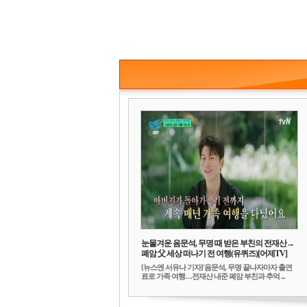
눈물겨운 음문석, 무명 때 받은 부친의 전재산→
폐암 父 세상 떠나기 전 여행(유퀴즈)[어제TV]
[뉴스엔 서유나 기자]'음문석, 무명 끝나자마자 출연
료로 가족 여행…전재산 내준 폐암 부친과 추억 ...