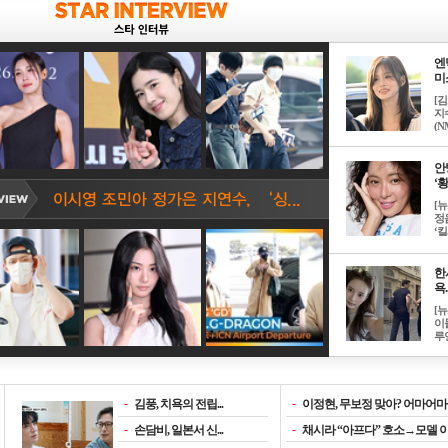
엔
미소
[
지
(NM
안
‘황
[
정
‘킬.
한
욕..
[
이
루언
-
김풍, 치욕의 전립...
-
이정현, 무보정 맞아? 어마어마한
-
손담비, 일본서 신...
-
채시라 “아프다” 호소→모델 이소