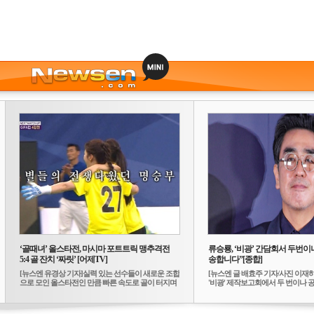
‘골때녀’ 올스타전, 마시마 포트트릭 맹추격전
류승룡, ‘비광’ 간담회서 두번이나
5:4 골 잔치 ‘짜릿’ [어제TV]
송합니다”[종합]
[뉴스엔 유경상 기자]실력 있는 선수들이 새로운 조합
[뉴스엔 글 배효주 기자/사진 이재
으로 모인 올스타전인 만큼 빠른 속도로 골이 터지며
'비광' 제작보고회에서 두 번이나 공식
...