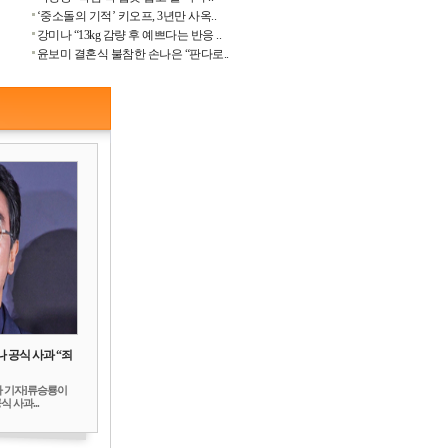
‘중소돌의 기적’ 키오프, 3년만 사옥..
강미나 “13kg 감량 후 예쁘다는 반응 ..
윤보미 결혼식 불참한 손나은 “판다로..
 공식 사과 “죄
하 기자]류승룡이
 사과...