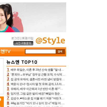
로그인
|
회원가입
배우 최일순, 이혼 후 20년 산속 생활 “딸 내가 버렸다고 원망‥맘 아파”(특종)[어제TV]
‘혼외자→유부남’ 정우성 근황 포착, 수식억 해킹 피해 후배 만났다 “존경하는”
집 공개 유재석, 결혼사진 라면 냄비 받침대 되고 분노‥가족사진도 피해(놀뭐)[어제TV]
백윤식 손녀+정시아 딸 첫 유화 공개, LA 아트쇼→서울국제조각페스타 작가다운 수준급 실력
유혜리, 배우 이근희과 1년 반만 이혼 왜? “식칼 꽂고 의자 던져” 충격 폭로(특종)[어제TV]
임지연, 그림 같은 발리 배경? 뼈말라 청순 비키니 핏에 상대 안 되네
김성수, ♥박소윤 집 이불 폐기 처분 “어떤 X이랑 썼을지 몰라” 질투(신랑수업2)[어제TV]
44kg 송가인 “비가 오나 눈이 오나” 매일 이 운동, 허벅지 근육량 상승+체지방 감소