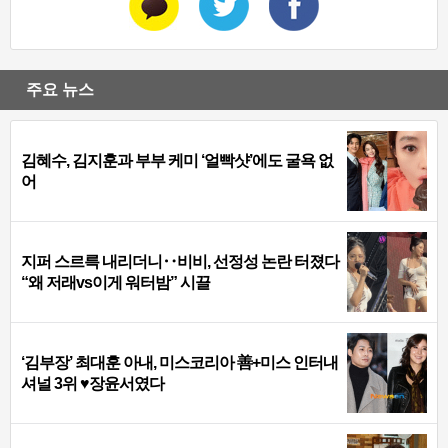
주요 뉴스
김혜수, 김지훈과 부부 케미 ‘얼빡샷’에도 굴욕 없
어
지퍼 스르륵 내리더니‥비비, 선정성 논란 터졌다
“왜 저래vs이게 워터밤” 시끌
‘김부장’ 최대훈 아내, 미스코리아 善+미스 인터내
셔널 3위 ♥장윤서였다