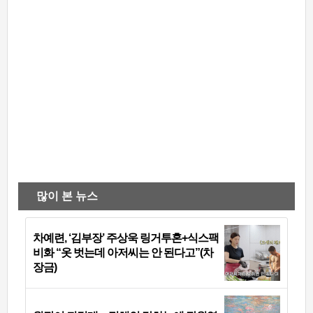
많이 본 뉴스
차예련, ‘김부장’ 주상욱 링거투혼+식스팩
비화 “옷 벗는데 아저씨는 안 된다고”(차
장금)