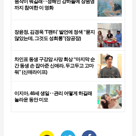
원작이 뭐길래‥정해인 강하늘에 장원영
까지 참여한 이 영화
장윤정, 김경욱 ‘T팬티’ 발언에 정색 “묻지
않았는데, 그것도 성희롱”(장공장)
차인표 동생 구강암 사망 회상 “마지막 순
간 동생 손 잡아준 신애라, 두고두고 고마
워” (신애라이프)
이지아, 48세 생일‥관리 어떻게 하길래
놀라운 동안 미모