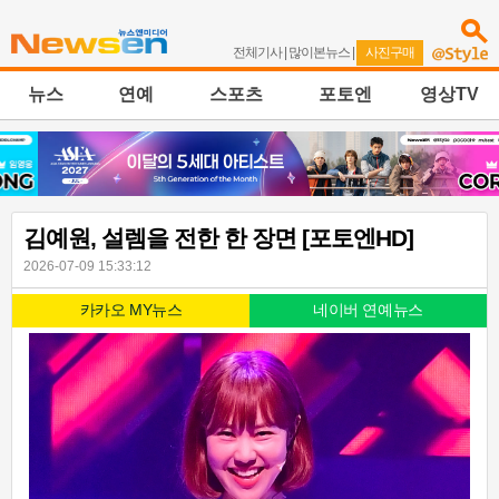
전체기사
|
많이본뉴스
|
사진구매
뉴스
연예
스포츠
포토엔
영상TV
김예원, 설렘을 전한 한 장면 [포토엔HD]
2026-07-09 15:33:12
카카오 MY뉴스
네이버 연예뉴스