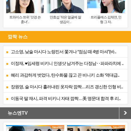
트와이스 쯔위 ‘갓경 쓴
안효섭 ‘작은 얼굴에 잘
트리플에스 김채연, 인
훈녀’..
생김이 ..
형 그 자..
깜짝 뉴스
고소영, 낮술 마시다 노량진서 쫓겨나 “점심 때 4병 마셔”(바..
이정재, ♥임세령 비키니 인생샷 남겨주는 다정남‥파파라치에 ..
혜리 과감하게 벗었다, 탄수화물 끊고 끈 비니키 소화 ‘역대급..
장원영, 술 마시다 흘러내린 옷자락 깜짝…리즈 갱신한 인형 비..
이동국 딸 재시, 파격 비키니 자태 깜짝…美 명문대 합격 후 리..
뉴스엔TV