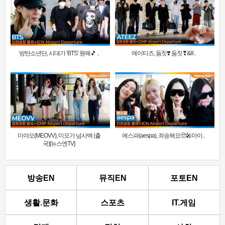
방탄소년단, 시대가 ‘BTS’ 원해🎵 ..
에이티즈, 둠칫❣️ 둠칫❣&#..
미야오(MEOVV), 미모가 넘사벽 (출
에스파(aespa), 죄송해요🥺🎤마이..
국)[뉴스엔TV]
방송EN
뮤직EN
포토EN
생활.문화
스포츠
IT.게임