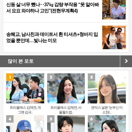
신동 살 너무 뺐나‥37㎏ 감량 부작용 “못 알아봐
서 요요 와야하나 고민”(전현무계획4)
송혜교, 남사친과 데이트서 흰 티셔츠+청바지 입
었을 뿐인데…빛나는 미모
많이 본 포토
트리플에스 김채연, 개
트리플에스 김채연, 서
엔믹스 설윤 ‘눈부신 미
그맨 김규..
울월드컵..
소’[포..