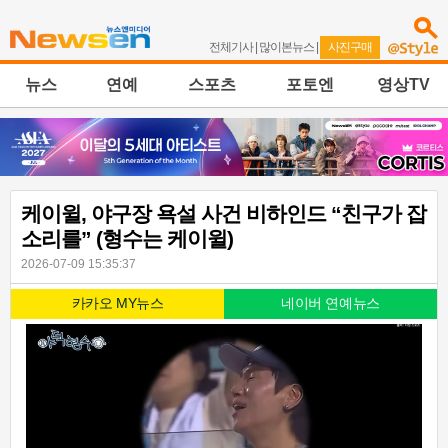
전체기사
|
많이본뉴스
|
사진구매
뉴스
연예
스포츠
포토엔
영상TV
케이윌, 야구장 욕설 사건 비하인드 “친구가 잡
소리를” (형수는 케이윌)
2026-07-09 15:35:37
카카오 MY뉴스
네이버 연예뉴스