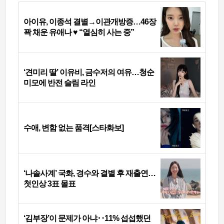
아이유, 이종석 결별→이관개방증…46장
꽉 채운 유애나 ♥ “열심히 사는 중”
‘견미리 딸’ 이유비, 금수저의 여유…청순
미모에 반전 슬림 라인
수애, 변함 없는 품격[스타화보]
‘나솔사계’ 국화, 경수와 결별 후 재출연…
첫인상 3표 몰표
‘김부장’이 문제가 아냐‥11% 섭섭했던