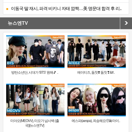
이동국 딸 재시, 파격 비키니 자태 깜짝…美 명문대 합격 후 리..
뉴스엔TV
방탄소년단, 시대가 ‘BTS’ 원해🎵 ..
에이티즈, 둠칫❣️ 둠칫❣&#..
미야오(MEOVV), 미모가 넘사벽 (출
에스파(aespa), 죄송해요🥺🎤마이..
국)[뉴스엔TV]