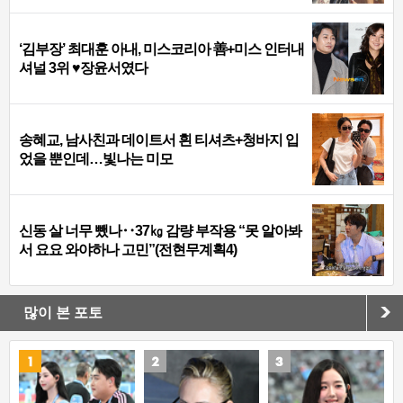
‘김부장’ 최대훈 아내, 미스코리아 善+미스 인터내
셔널 3위 ♥장윤서였다
송혜교, 남사친과 데이트서 흰 티셔츠+청바지 입
었을 뿐인데…빛나는 미모
신동 살 너무 뺐나‥37㎏ 감량 부작용 “못 알아봐
서 요요 와야하나 고민”(전현무계획4)
많이 본 포토