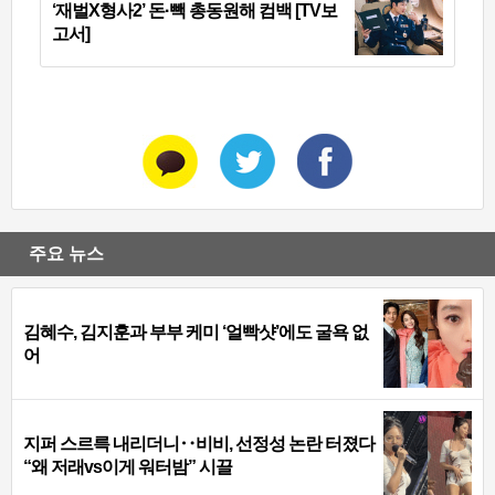
‘재벌X형사2’ 돈·빽 총동원해 컴백 [TV보
고서]
주요 뉴스
김혜수, 김지훈과 부부 케미 ‘얼빡샷’에도 굴욕 없
어
지퍼 스르륵 내리더니‥비비, 선정성 논란 터졌다
“왜 저래vs이게 워터밤” 시끌