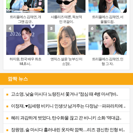
트리플에스 김채연, 개
샤를리즈 테론, 독보적
트리플에스 김채연, 서
그맨 김규..
인 귀걸이..
울월드컵..
하지원, 한국 배우 최초
엔믹스 설윤 ‘눈부신 미
트리플에스 김채연, 인
MLB 시..
소’[포..
형 그 자..
깜짝 뉴스
고소영, 낮술 마시다 노량진서 쫓겨나 “점심 때 4병 마셔”(바..
이정재, ♥임세령 비키니 인생샷 남겨주는 다정남‥파파라치에 ..
혜리 과감하게 벗었다, 탄수화물 끊고 끈 비니키 소화 ‘역대급..
장원영, 술 마시다 흘러내린 옷자락 깜짝…리즈 갱신한 인형 비..