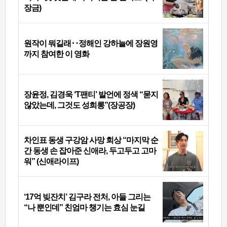
장금)
원작이 뭐길래‥정해인 강하늘에 장원영
까지 참여한 이 영화
장윤정, 김경욱 ‘T팬티’ 발언에 정색 “묻지
않았는데, 그것도 성희롱”(장공장)
차인표 동생 구강암 사망 회상 “마지막 순
간 동생 손 잡아준 신애라, 두고두고 고마
워” (신애라이프)
‘17억 빚잔치’ 김구라 전처, 아들 그리는
“나 뿐인데” 친엄마 챙기는 효심 눈길