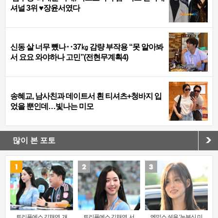
셔널 3위 ♥장윤서였다
신동 살 너무 뺐나‥37㎏ 감량 부작용 “못 알아봐
서 요요 와야하나 고민”(전현무계획4)
송혜교, 남사친과 데이트서 흰 티셔츠+청바지 입
었을 뿐인데…빛나는 미모
많이 본 포토
트리플에스 김채연, 개
트리플에스 김채연, 서
엔믹스 설윤 ‘눈부신 미