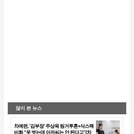
많이 본 뉴스
차예련, ‘김부장’ 주상욱 링거투혼+식스팩
비화 “옷 벗는데 아저씨는 안 된다고”(차