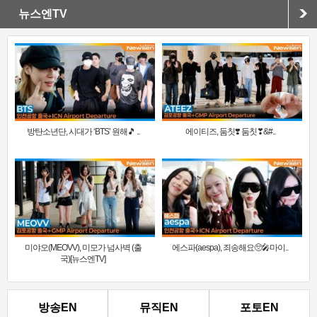
뉴스엔TV
방탄소년단, 시대가 ‘BTS’ 원해🎵 ..
에이티즈, 둠칫❣️ 둠칫❣&#..
미야오(MEOVV), 미모가 넘사벽 (출
에스파(aespa), 죄송해요🥺🎤마이..
국)[뉴스엔TV]
방송EN
뮤직EN
포토EN