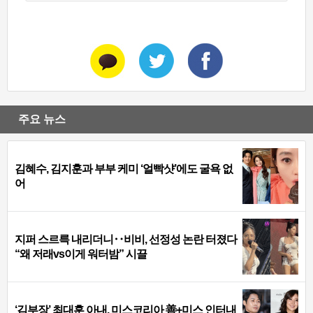
주요 뉴스
김혜수, 김지훈과 부부 케미 ‘얼빡샷’에도 굴욕 없
어
지퍼 스르륵 내리더니‥비비, 선정성 논란 터졌다
“왜 저래vs이게 워터밤” 시끌
‘김부장’ 최대훈 아내, 미스코리아 善+미스 인터내