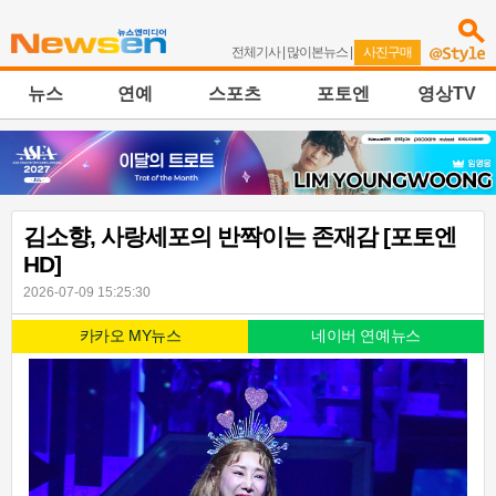
전체기사
|
많이본뉴스
|
사진구매
뉴스
연예
스포츠
포토엔
영상TV
김소향, 사랑세포의 반짝이는 존재감 [포토엔
HD]
2026-07-09 15:25:30
카카오 MY뉴스
네이버 연예뉴스