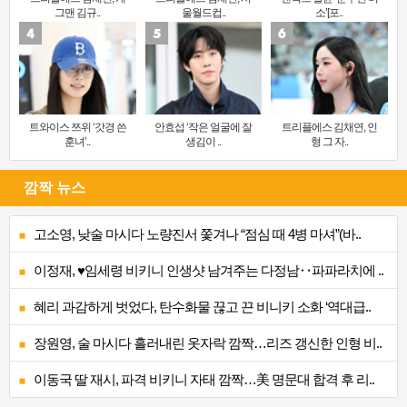
그맨 김규..
울월드컵..
소’[포..
트와이스 쯔위 ‘갓경 쓴
안효섭 ‘작은 얼굴에 잘
트리플에스 김채연, 인
훈녀’..
생김이 ..
형 그 자..
깜짝 뉴스
고소영, 낮술 마시다 노량진서 쫓겨나 “점심 때 4병 마셔”(바..
이정재, ♥임세령 비키니 인생샷 남겨주는 다정남‥파파라치에 ..
혜리 과감하게 벗었다, 탄수화물 끊고 끈 비니키 소화 ‘역대급..
장원영, 술 마시다 흘러내린 옷자락 깜짝…리즈 갱신한 인형 비..
이동국 딸 재시, 파격 비키니 자태 깜짝…美 명문대 합격 후 리..