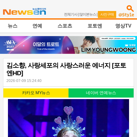
전체기사
|
많이본뉴스
|
사진구매
뉴스
연예
스포츠
포토엔
영상TV
김소향, 사랑세포의 사랑스러운 에너지 [포토
엔HD]
2026-07-09 15:24:40
카카오 MY뉴스
네이버 연예뉴스