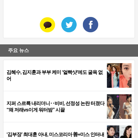
주요 뉴스
김혜수, 김지훈과 부부 케미 ‘얼빡샷’에도 굴욕 없
어
지퍼 스르륵 내리더니‥비비, 선정성 논란 터졌다
“왜 저래vs이게 워터밤” 시끌
‘김부장’ 최대훈 아내, 미스코리아 善+미스 인터내