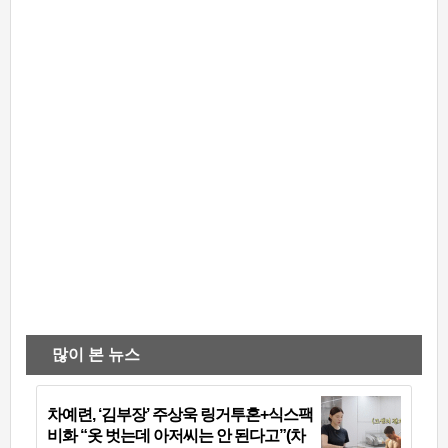
많이 본 뉴스
차예련, ‘김부장’ 주상욱 링거투혼+식스팩
비화 “옷 벗는데 아저씨는 안 된다고”(차