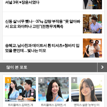
셔널 3위 ♥장윤서였다
신동 살 너무 뺐나‥37㎏ 감량 부작용 “못 알아봐
서 요요 와야하나 고민”(전현무계획4)
송혜교, 남사친과 데이트서 흰 티셔츠+청바지 입
었을 뿐인데…빛나는 미모
많이 본 포토
트리플에스 김채연, 개
트리플에스 김채연, 서
엔믹스 설윤 ‘눈부신 미