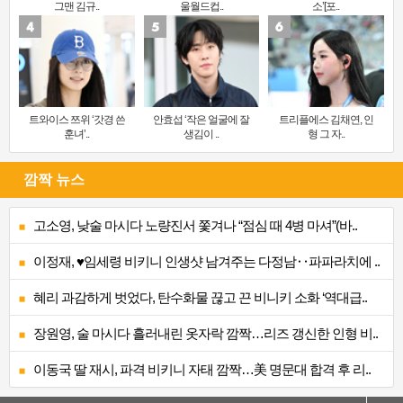
그맨 김규..
울월드컵..
소’[포..
트와이스 쯔위 ‘갓경 쓴
안효섭 ‘작은 얼굴에 잘
트리플에스 김채연, 인
훈녀’..
생김이 ..
형 그 자..
깜짝 뉴스
고소영, 낮술 마시다 노량진서 쫓겨나 “점심 때 4병 마셔”(바..
이정재, ♥임세령 비키니 인생샷 남겨주는 다정남‥파파라치에 ..
혜리 과감하게 벗었다, 탄수화물 끊고 끈 비니키 소화 ‘역대급..
장원영, 술 마시다 흘러내린 옷자락 깜짝…리즈 갱신한 인형 비..
이동국 딸 재시, 파격 비키니 자태 깜짝…美 명문대 합격 후 리..