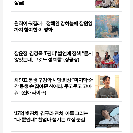
장금)
원작이 뭐길래‥정해인 강하늘에 장원영
까지 참여한 이 영화
장윤정, 김경욱 ‘T팬티’ 발언에 정색 “묻지
않았는데, 그것도 성희롱”(장공장)
차인표 동생 구강암 사망 회상 “마지막 순
간 동생 손 잡아준 신애라, 두고두고 고마
워” (신애라이프)
‘17억 빚잔치’ 김구라 전처, 아들 그리는
“나 뿐인데” 친엄마 챙기는 효심 눈길