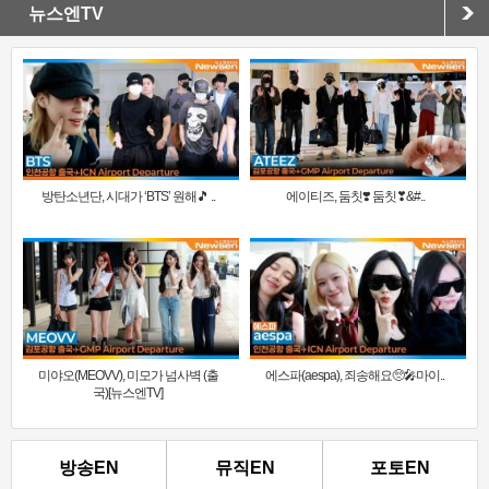
뉴스엔TV
방탄소년단, 시대가 ‘BTS’ 원해🎵 ..
에이티즈, 둠칫❣️ 둠칫❣&#..
미야오(MEOVV), 미모가 넘사벽 (출
에스파(aespa), 죄송해요🥺🎤마이..
국)[뉴스엔TV]
방송EN
뮤직EN
포토EN