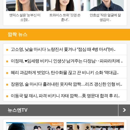
엔믹스 설윤 ‘눈부신 미
트와이스 쯔위 ‘갓경 쓴
안효섭 ‘작은 얼굴에 잘
소’[포..
훈녀’..
생김이 ..
깜짝 뉴스
고소영, 낮술 마시다 노량진서 쫓겨나 “점심 때 4병 마셔”(바..
이정재, ♥임세령 비키니 인생샷 남겨주는 다정남‥파파라치에 ..
혜리 과감하게 벗었다, 탄수화물 끊고 끈 비니키 소화 ‘역대급..
장원영, 술 마시다 흘러내린 옷자락 깜짝…리즈 갱신한 인형 비..
이동국 딸 재시, 파격 비키니 자태 깜짝…美 명문대 합격 후 리..
뉴스엔TV