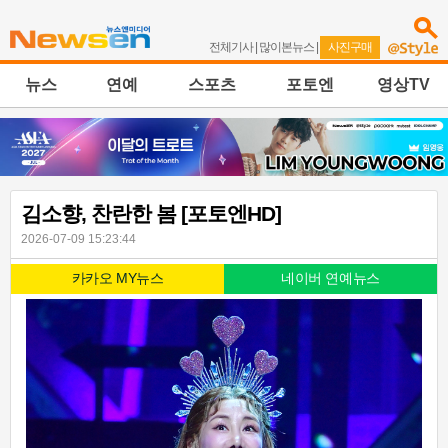
전체기사
|
많이본뉴스
|
사진구매
뉴스
연예
스포츠
포토엔
영상TV
김소향, 찬란한 봄 [포토엔HD]
2026-07-09 15:23:44
카카오 MY뉴스
네이버 연예뉴스