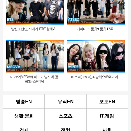
방탄소년단, 시대가 ‘BTS’ 원해🎵 ..
에이티즈, 둠칫❣️ 둠칫❣&#..
미야오(MEOVV), 미모가 넘사벽 (출
에스파(aespa), 죄송해요🥺🎤마이..
국)[뉴스엔TV]
방송EN
뮤직EN
포토EN
생활.문화
스포츠
IT.게임
경제
정치
사회