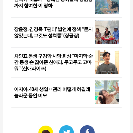
까지 참여한 이 영화
장윤정, 김경욱 ‘T팬티’ 발언에 정색 “묻지
않았는데, 그것도 성희롱”(장공장)
차인표 동생 구강암 사망 회상 “마지막 순
간 동생 손 잡아준 신애라, 두고두고 고마
워” (신애라이프)
이지아, 48세 생일‥관리 어떻게 하길래
놀라운 동안 미모