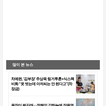
많이 본 뉴스
차예련, ‘김부장’ 주상욱 링거투혼+식스팩
비화 “옷 벗는데 아저씨는 안 된다고”(차
장금)
원작이 뭐길래‥정해인 강하늘에 장원영