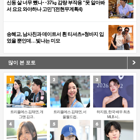
신동 살 너무 뺐나‥37㎏ 감량 부작용 “못 알아봐
서 요요 와야하나 고민”(전현무계획4)
송혜교, 남사친과 데이트서 흰 티셔츠+청바지 입
었을 뿐인데…빛나는 미모
많이 본 포토
트리플에스 김채연, 개
트리플에스 김채연, 서
하지원, 한국 배우 최초
그맨 김규..
울월드컵..
MLB 시..