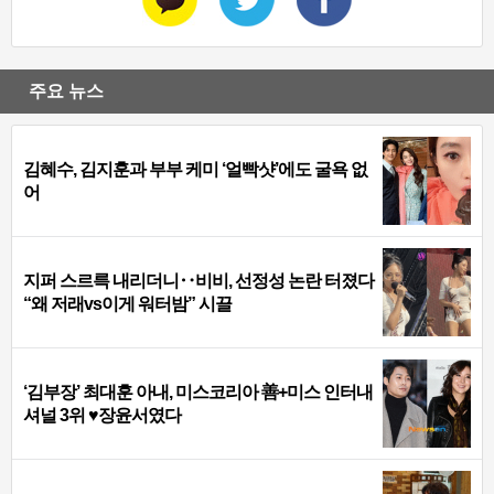
주요 뉴스
김혜수, 김지훈과 부부 케미 ‘얼빡샷’에도 굴욕 없
어
지퍼 스르륵 내리더니‥비비, 선정성 논란 터졌다
“왜 저래vs이게 워터밤” 시끌
‘김부장’ 최대훈 아내, 미스코리아 善+미스 인터내
셔널 3위 ♥장윤서였다