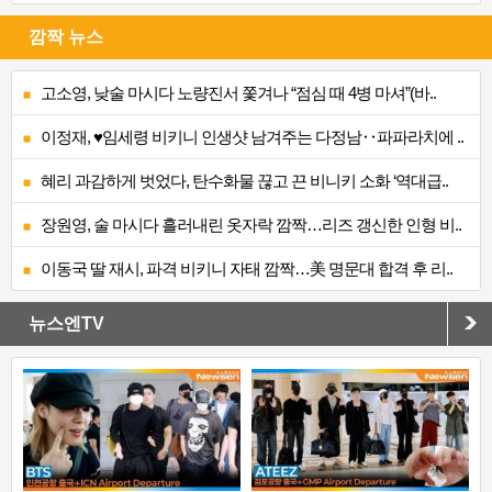
깜짝 뉴스
고소영, 낮술 마시다 노량진서 쫓겨나 “점심 때 4병 마셔”(바..
이정재, ♥임세령 비키니 인생샷 남겨주는 다정남‥파파라치에 ..
혜리 과감하게 벗었다, 탄수화물 끊고 끈 비니키 소화 ‘역대급..
장원영, 술 마시다 흘러내린 옷자락 깜짝…리즈 갱신한 인형 비..
이동국 딸 재시, 파격 비키니 자태 깜짝…美 명문대 합격 후 리..
뉴스엔TV