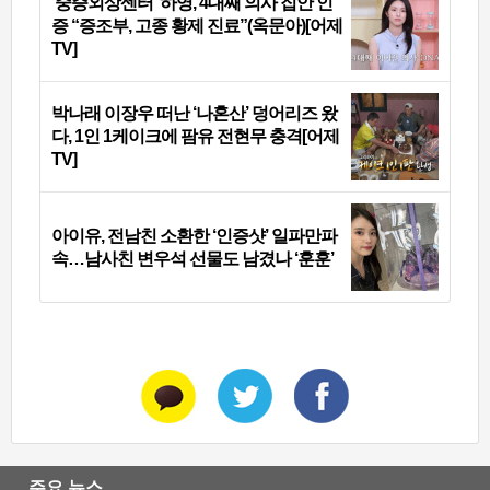
‘중증외상센터’ 하영, 4대째 의사 집안 인
증 “증조부, 고종 황제 진료”(옥문아)[어제
TV]
박나래 이장우 떠난 ‘나혼산’ 덩어리즈 왔
다, 1인 1케이크에 팜유 전현무 충격[어제
TV]
아이유, 전남친 소환한 ‘인증샷’ 일파만파
속…남사친 변우석 선물도 남겼나 ‘훈훈’
주요 뉴스