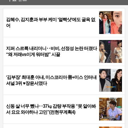
김혜수, 김지훈과 부부 케미 ‘얼빡샷’에도 굴욕 없
어
지퍼 스르륵 내리더니‥비비, 선정성 논란 터졌다
“왜 저래vs이게 워터밤” 시끌
‘김부장’ 최대훈 아내, 미스코리아 善+미스 인터내
셔널 3위 ♥장윤서였다
신동 살 너무 뺐나‥37㎏ 감량 부작용 “못 알아봐
서 요요 와야하나 고민”(전현무계획4)