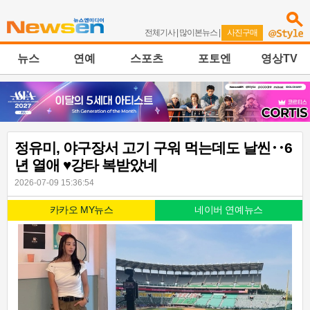
전체기사
|
많이본뉴스
|
사진구매
뉴스
연예
스포츠
포토엔
영상TV
정유미, 야구장서 고기 구워 먹는데도 날씬‥6
년 열애 ♥강타 복받았네
2026-07-09 15:36:54
카카오 MY뉴스
네이버 연예뉴스