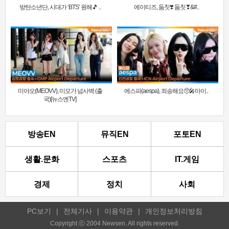
방탄소년단, 시대가 ‘BTS’ 원해🎵 ..
에이티즈, 둠칫❣️ 둠칫❣&#..
미야오(MEOVV), 미모가 넘사벽 (출
에스파(aespa), 죄송해요🥺🎤마이..
국)[뉴스엔TV]
방송EN
뮤직EN
포토EN
생활.문화
스포츠
IT.게임
경제
정치
사회
PC보기
|
전체기사
|
이용약관
|
개인정보처리방침
Copyright ⓒ 2004 Newsen. All rights reserved.