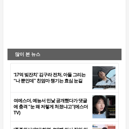
많이 본 뉴스
‘17억 빚잔치’ 김구라 전처, 아들 그리는
“나 뿐인데” 친엄마 챙기는 효심 눈길
여에스더, 예능서 민낯 공개했다가 댓글
에 충격 “눈 왜 저렇게 처졌냐고”(에스더
TV)