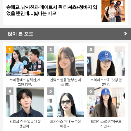
송혜교, 남사친과 데이트서 흰 티셔츠+청바지 입
었을 뿐인데…빛나는 미모
많이 본 포토
트리플에스 김채연, 개
엔믹스 설윤 ‘눈부신 미
트와이스 쯔위 ‘갓경 쓴
그맨 김규..
소’[포..
훈녀’..
안효섭 ‘작은 얼굴에 잘
트와이스 미나 ‘눈부신
트와이스 쯔위 ‘야구모
생김이 ..
아름다..
자만 써..