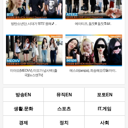
방탄소년단, 시대가 ‘BTS’ 원해🎵 ..
에이티즈, 둠칫❣️ 둠칫❣&#..
미야오(MEOVV), 미모가 넘사벽 (출
에스파(aespa), 죄송해요🥺🎤마이..
국)[뉴스엔TV]
방송EN
뮤직EN
포토EN
생활.문화
스포츠
IT.게임
경제
정치
사회