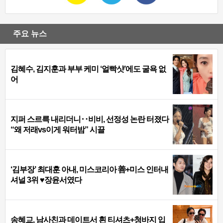
주요 뉴스
김혜수, 김지훈과 부부 케미 ‘얼빡샷’에도 굴욕 없
어
지퍼 스르륵 내리더니‥비비, 선정성 논란 터졌다
“왜 저래vs이게 워터밤” 시끌
‘김부장’ 최대훈 아내, 미스코리아 善+미스 인터내
셔널 3위 ♥장윤서였다
송혜교, 남사친과 데이트서 흰 티셔츠+청바지 입