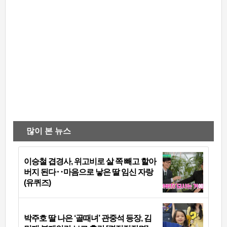
많이 본 뉴스
이승철 겹경사, 위고비로 살 쪽 빼고 할아
버지 된다‥마음으로 낳은 딸 임신 자랑
(유퀴즈)
박주호 딸 나은 ‘골때녀’ 관중석 등장, 김