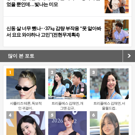
었을 뿐인데…빛나는 미모
신동 살 너무 뺐나‥37㎏ 감량 부작용 “못 알아봐
서 요요 와야하나 고민”(전현무계획4)
많이 본 포토
샤를리즈 테론, 독보적
트리플에스 김채연, 개
트리플에스 김채연, 서
인 귀걸이..
그맨 김규..
울월드컵..