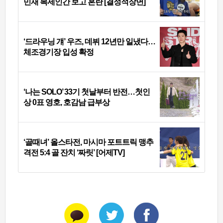
민재 복제인간 보고 혼란 [결정적장면]
‘드라우닝 걔’ 우즈, 데뷔 12년만 일냈다…
체조경기장 입성 확정
‘나는 SOLO’ 33기 첫날부터 반전…첫인
상 0표 영호, 호감남 급부상
‘골때녀’ 올스타전, 마시마 포트트릭 맹추
격전 5:4 골 잔치 ‘짜릿’ [어제TV]