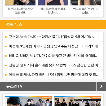
정은채, 화사한 명사수
하지원, 한국 배우 최초
엔믹스 설윤 ‘눈부신 미
[포토엔H..
MLB 시..
소’[포..
깜짝 뉴스
고소영, 낮술 마시다 노량진서 쫓겨나 “점심 때 4병 마셔”(바..
이정재, ♥임세령 비키니 인생샷 남겨주는 다정남‥파파라치에 ..
혜리 과감하게 벗었다, 탄수화물 끊고 끈 비니키 소화 ‘역대급..
장원영, 술 마시다 흘러내린 옷자락 깜짝…리즈 갱신한 인형 비..
이동국 딸 재시, 파격 비키니 자태 깜짝…美 명문대 합격 후 리..
뉴스엔TV