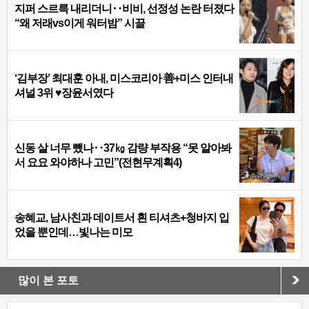
지퍼 스르륵 내리더니‥비비, 선정성 논란 터졌다
“왜 저래vs이게 워터밤” 시끌
‘김부장’ 최대훈 아내, 미스코리아 善+미스 인터내
셔널 3위 ♥장윤서였다
신동 살 너무 뺐나‥37㎏ 감량 부작용 “못 알아봐
서 요요 와야하나 고민”(전현무계획4)
송혜교, 남사친과 데이트서 흰 티셔츠+청바지 입
었을 뿐인데…빛나는 미모
많이 본 포토