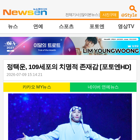
전체기사
|
많이본뉴스
|
사진구매
뉴스
연예
스포츠
포토엔
영상TV
정택운, 109세포의 치명적 존재감 [포토엔HD]
2026-07-09 15:14:21
카카오 MY뉴스
네이버 연예뉴스