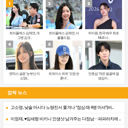
트리플에스 김채연, 개
트리플에스 김채연, 서
하지원, 한국 배우 최초
그맨 김규..
울월드컵..
MLB 시..
엔믹스 설윤 ‘눈부신 미
트와이스 쯔위 ‘갓경 쓴
안효섭 ‘작은 얼굴에 잘
소’[포..
훈녀’..
생김이 ..
깜짝 뉴스
고소영, 낮술 마시다 노량진서 쫓겨나 “점심 때 4병 마셔”(바..
이정재, ♥임세령 비키니 인생샷 남겨주는 다정남‥파파라치에 ..