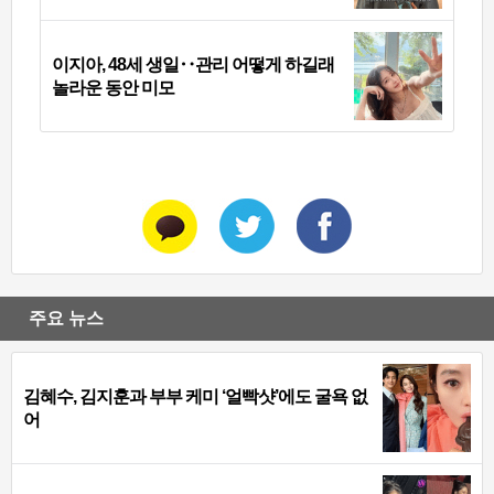
이지아, 48세 생일‥관리 어떻게 하길래
놀라운 동안 미모
주요 뉴스
김혜수, 김지훈과 부부 케미 ‘얼빡샷’에도 굴욕 없
어