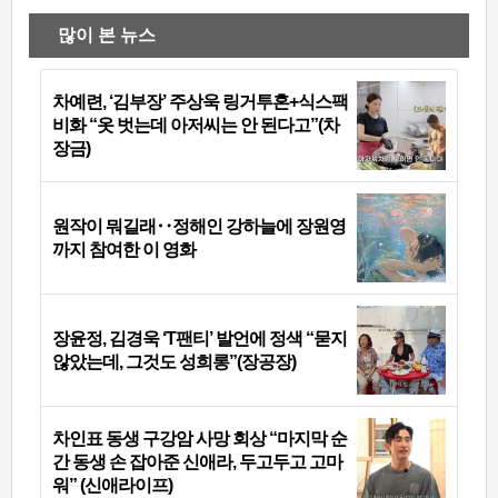
많이 본 뉴스
차예련, ‘김부장’ 주상욱 링거투혼+식스팩
비화 “옷 벗는데 아저씨는 안 된다고”(차
장금)
원작이 뭐길래‥정해인 강하늘에 장원영
까지 참여한 이 영화
장윤정, 김경욱 ‘T팬티’ 발언에 정색 “묻지
않았는데, 그것도 성희롱”(장공장)
차인표 동생 구강암 사망 회상 “마지막 순
간 동생 손 잡아준 신애라, 두고두고 고마
워” (신애라이프)