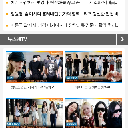
혜리 과감하게 벗었다, 탄수화물 끊고 끈 비니키 소화 ‘역대급..
장원영, 술 마시다 흘러내린 옷자락 깜짝…리즈 갱신한 인형 비..
이동국 딸 재시, 파격 비키니 자태 깜짝…美 명문대 합격 후 리..
뉴스엔TV
방탄소년단, 시대가 ‘BTS’ 원해🎵 ..
에이티즈, 둠칫❣️ 둠칫❣&#..