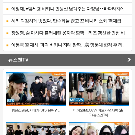
이정재, ♥임세령 비키니 인생샷 남겨주는 다정남‥파파라치에 ..
혜리 과감하게 벗었다, 탄수화물 끊고 끈 비니키 소화 ‘역대급..
장원영, 술 마시다 흘러내린 옷자락 깜짝…리즈 갱신한 인형 비..
이동국 딸 재시, 파격 비키니 자태 깜짝…美 명문대 합격 후 리..
뉴스엔TV
방탄소년단, 시대가 ‘BTS’ 원해🎵 ..
미야오(MEOVV), 미모가 넘사벽 (출
국)[뉴스엔TV]