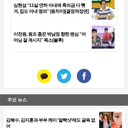
심현섭 “11살 연하 아내에 축의금 다 뺏
겨, 집도 아내 명의” (동치미)[결정적장면]
이찬원, 원조 춤꾼 박남정 향한 팬심 “어
머님 잘 계시지” 폭소(불후)
주요 뉴스
김혜수, 김지훈과 부부 케미 ‘얼빡샷’에도 굴욕 없
어