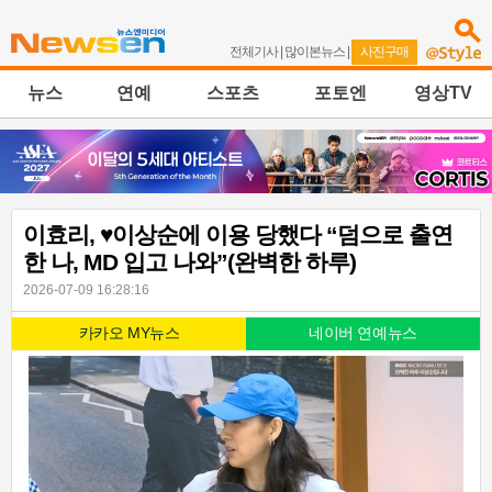
전체기사
|
많이본뉴스
|
사진구매
뉴스
연예
스포츠
포토엔
영상TV
이효리, ♥이상순에 이용 당했다 “덤으로 출연
한 나, MD 입고 나와”(완벽한 하루)
2026-07-09 16:28:16
카카오 MY뉴스
네이버 연예뉴스