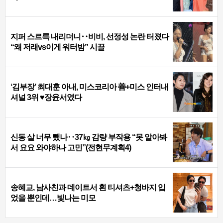
지퍼 스르륵 내리더니‥비비, 선정성 논란 터졌다
“왜 저래vs이게 워터밤” 시끌
‘김부장’ 최대훈 아내, 미스코리아 善+미스 인터내
셔널 3위 ♥장윤서였다
신동 살 너무 뺐나‥37㎏ 감량 부작용 “못 알아봐
서 요요 와야하나 고민”(전현무계획4)
송혜교, 남사친과 데이트서 흰 티셔츠+청바지 입
었을 뿐인데…빛나는 미모