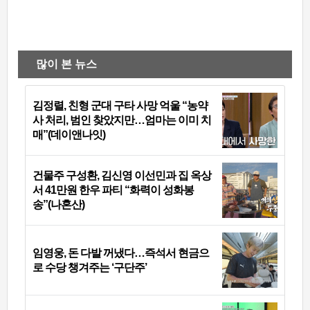
많이 본 뉴스
김정렬, 친형 군대 구타 사망 억울 “농약
사 처리, 범인 찾았지만…엄마는 이미 치
매”(데이앤나잇)
건물주 구성환, 김신영 이선민과 집 옥상
서 41만원 한우 파티 “화력이 성화봉
송”(나혼산)
임영웅, 돈 다발 꺼냈다…즉석서 현금으
로 수당 챙겨주는 ‘구단주’