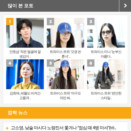
많이 본 포토
안효섭 ‘작은 얼굴에 잘
트와이스 쯔위 ‘갓경 쓴
트와이스 미나 ‘눈부신
생김이 ..
훈녀’..
아름다..
김희애, 세월도 비켜간
트와이스 쯔위 ‘야구모
트와이스 쯔위 ‘편안한
고품격 ..
자만 써..
스타일..
깜짝 뉴스
고소영, 낮술 마시다 노량진서 쫓겨나 “점심 때 4병 마셔”(바..