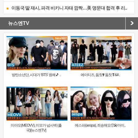
이동국 딸 재시, 파격 비키니 자태 깜짝…美 명문대 합격 후 리..
뉴스엔TV
방탄소년단, 시대가 ‘BTS’ 원해🎵 ..
에이티즈, 둠칫❣️ 둠칫❣&#..
미야오(MEOVV), 미모가 넘사벽 (출
에스파(aespa), 죄송해요🥺🎤마이..
국)[뉴스엔TV]