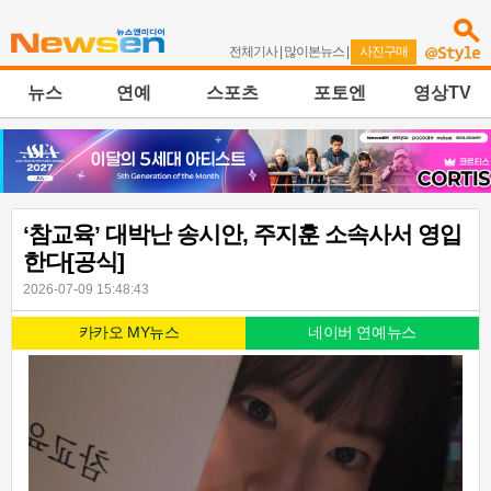
전체기사
|
많이본뉴스
|
사진구매
뉴스
연예
스포츠
포토엔
영상TV
‘참교육’ 대박난 송시안, 주지훈 소속사서 영입
한다[공식]
2026-07-09 15:48:43
카카오 MY뉴스
네이버 연예뉴스