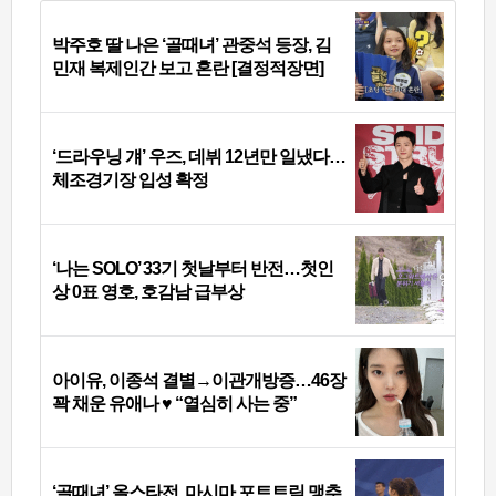
박주호 딸 나은 ‘골때녀’ 관중석 등장, 김
민재 복제인간 보고 혼란 [결정적장면]
‘드라우닝 걔’ 우즈, 데뷔 12년만 일냈다…
체조경기장 입성 확정
‘나는 SOLO’ 33기 첫날부터 반전…첫인
상 0표 영호, 호감남 급부상
아이유, 이종석 결별→이관개방증…46장
꽉 채운 유애나 ♥ “열심히 사는 중”
‘골때녀’ 올스타전, 마시마 포트트릭 맹추