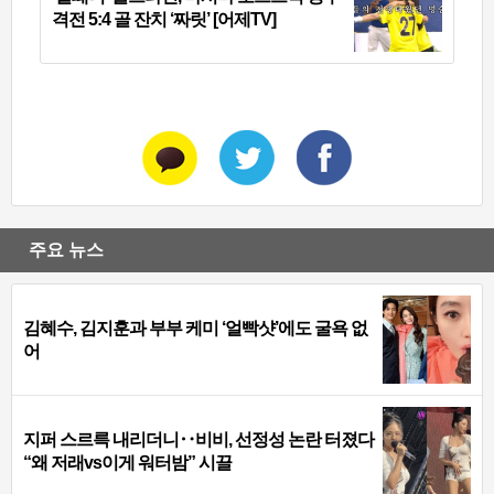
격전 5:4 골 잔치 ‘짜릿’ [어제TV]
주요 뉴스
김혜수, 김지훈과 부부 케미 ‘얼빡샷’에도 굴욕 없
어
지퍼 스르륵 내리더니‥비비, 선정성 논란 터졌다
“왜 저래vs이게 워터밤” 시끌