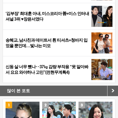
‘김부장’ 최대훈 아내, 미스코리아 善+미스 인터내
셔널 3위 ♥장윤서였다
송혜교, 남사친과 데이트서 흰 티셔츠+청바지 입
었을 뿐인데…빛나는 미모
신동 살 너무 뺐나‥37㎏ 감량 부작용 “못 알아봐
서 요요 와야하나 고민”(전현무계획4)
많이 본 포토