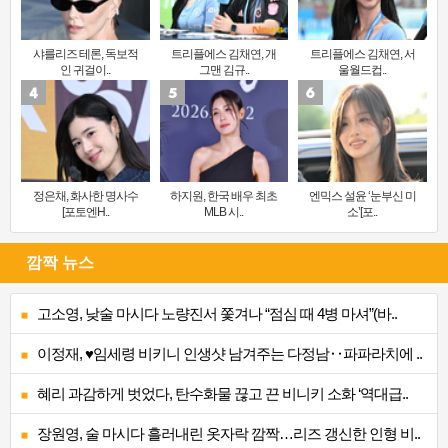
샤를리즈 테론, 독보적
트리플에스 김채연, 개
트리플에스 김채연, 서
인 귀걸이..
그맨 김규..
울월드컵..
정은채, 화사한 명사수
하지원, 한국 배우 최초
엔믹스 설윤 ‘눈부신 미
[포토엔H..
MLB 시..
소’[포..
깜짝 뉴스
고소영, 낮술 마시다 노량진서 쫓겨나 “점심 때 4병 마셔”(바..
이정재, ♥임세령 비키니 인생샷 남겨주는 다정남‥파파라치에 ..
혜리 과감하게 벗었다, 탄수화물 끊고 끈 비니키 소화 ‘역대급..
장원영, 술 마시다 흘러내린 옷자락 깜짝…리즈 갱신한 인형 비..