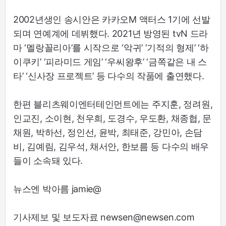
2002년생인 송시안은 카카오M 액터스 1기에 선발
되며 연예계에 데뷔했다. 2021년 방영된 tvN 드라
마 ‘멜랑꼴리아’를 시작으로 ‘악귀’ ‘기적의 형제’ ‘하
이쿠키’ ‘피라미드 게임’ ‘우씨왕후’ ‘금쪽같은 내 스
타’ ‘신사장 프로젝트’ 등 다수의 작품에 출연했다.
한편 블리츠웨이엔터테인먼트에는 주지훈, 정려원,
인교진, 소이현, 천우희, 도경수, 우도환, 채종협, 문
채원, 박하선, 정인선, 윤박, 최태준, 강민아, 손담
비, 김예림, 김우석, 채서안, 한보름 등 다수의 배우
들이 소속돼 있다.
뉴스엔 박아름 jamie@
기사제보 및 보도자료 newsen@newsen.com