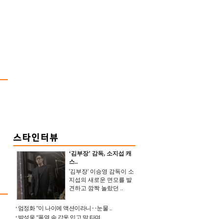
‘김부장’ 감독, 소지섭 캐
스..
'김부장' 이승영 감독이 소
지섭의 새로운 면모를 발
견하고 깜짝 놀랐던 ..
엄정화 “이 나이에 액션이라니‥눈물 ..
박성웅 “폭염 속 갑옷 입고 말 타며 ..