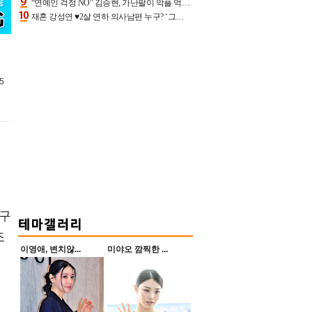
“연예인 걱정 NO” 김승현, 가난팔이 악플 억울할만‥아내+딸과 日 여행
재혼 강성연 ♥2살 연하 의사남편 누구? ‘그알’ 자문의에 훈남 비주얼 초엘리트 스펙 [종합]
5
친구
조
이영애, 변치않...
미야오 깜찍한 ...