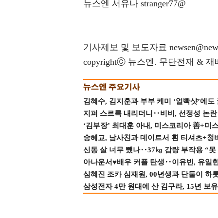
뉴스엔 서유나 stranger77@
기사제보 및 보도자료 newsen@news
copyrightⓒ 뉴스엔. 무단전재 & 
김혜수, 김지훈과 부부 케미 ‘얼빡샷’에도
지퍼 스르륵 내리더니‥비비, 선정성 논란 터
‘김부장’ 최대훈 아내, 미스코리아 善+미
송혜교, 남사친과 데이트서 흰 티셔츠+청
신동 살 너무 뺐나‥37㎏ 감량 부작용 “못
아나운서♥배우 커플 탄생‥이유빈, 유일한 최
심혜진 조카 심재원, 00년생과 단둘이 하룻밤
삼성전자 4만 원대에 산 김구라, 15년 보유