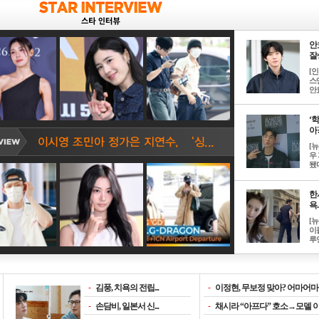
안
잘생
[
스
안효
‘
아? 
[
우
됐다
한
욕..
[
이
루언
-
김풍, 치욕의 전립...
-
이정현, 무보정 맞아? 어마어마한
-
손담비, 일본서 신...
-
채시라 “아프다” 호소→모델 이소