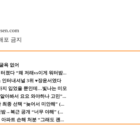
en.com
재배포 금지
 굴욕 없어
졌다 “왜 저래vs이게 워터밤...
스 인터내셔널 3위 ♥장윤서였다
바지 입었을 뿐인데…빛나는 미모
 알아봐서 요요 와야하나 고민”...
종 선택 “늦어서 미안해” (...
→복근 공개 “너무 야해” (...
 아파트 손해 처분 “그래도 괜...