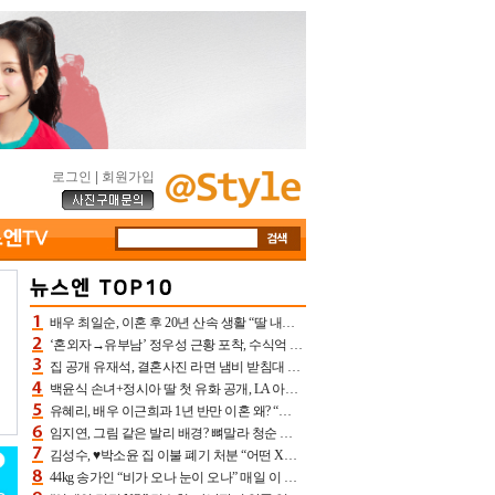
로그인
|
회원가입
배우 최일순, 이혼 후 20년 산속 생활 “딸 내가 버렸다고 원망‥맘 아파”(특종)[어제TV]
‘혼외자→유부남’ 정우성 근황 포착, 수식억 해킹 피해 후배 만났다 “존경하는”
집 공개 유재석, 결혼사진 라면 냄비 받침대 되고 분노‥가족사진도 피해(놀뭐)[어제TV]
백윤식 손녀+정시아 딸 첫 유화 공개, LA 아트쇼→서울국제조각페스타 작가다운 수준급 실력
유혜리, 배우 이근희과 1년 반만 이혼 왜? “식칼 꽂고 의자 던져” 충격 폭로(특종)[어제TV]
임지연, 그림 같은 발리 배경? 뼈말라 청순 비키니 핏에 상대 안 되네
김성수, ♥박소윤 집 이불 폐기 처분 “어떤 X이랑 썼을지 몰라” 질투(신랑수업2)[어제TV]
44kg 송가인 “비가 오나 눈이 오나” 매일 이 운동, 허벅지 근육량 상승+체지방 감소