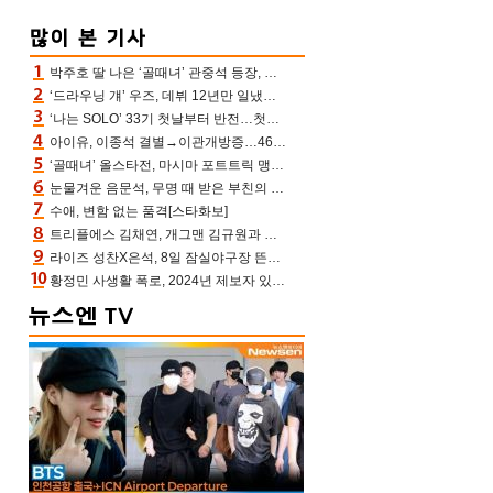
박주호 딸 나은 ‘골때녀’ 관중석 등장, 김민재 복제인간 보고 혼란 [결정적장면]
‘드라우닝 걔’ 우즈, 데뷔 12년만 일냈다…체조경기장 입성 확정
‘나는 SOLO’ 33기 첫날부터 반전…첫인상 0표 영호, 호감남 급부상
아이유, 이종석 결별→이관개방증…46장 꽉 채운 유애나 ♥ “열심히 사는 중”
‘골때녀’ 올스타전, 마시마 포트트릭 맹추격전 5:4 골 잔치 ‘짜릿’ [어제TV]
눈물겨운 음문석, 무명 때 받은 부친의 전재산→폐암 父 세상 떠나기 전 여행(유퀴즈)[어제TV]
수애, 변함 없는 품격[스타화보]
트리플에스 김채연, 개그맨 김규원과 함께 프리뷰쇼 진행 [포토엔HD]
라이즈 성찬X은석, 8일 잠실야구장 뜬다…시구 시타+특별공연까지
황정민 사생활 폭로, 2024년 제보자 있었나 “네가 회사에 전화했니” 녹취록 공개 파장