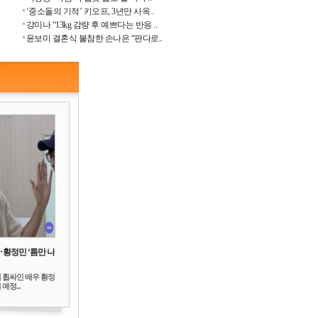
‘중소돌의 기적’ 키오프, 3년만 사옥..
강미나 “13kg 감량 후 예쁘다는 반응 ..
윤보미 결혼식 불참한 손나은 “판다로..
‥황정민 ‘틈만 나
 휩싸인 배우 황정
예정...