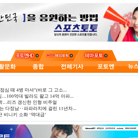
심 때 4병 마셔”(바로 그 고소...
…100억대 빌라도 팔고 14억 아파...
깜짝…리즈 갱신한 인형 비주얼
는 다정남‥파파라치에 걸린 11년차...
 비니키 소화 ‘역대급’