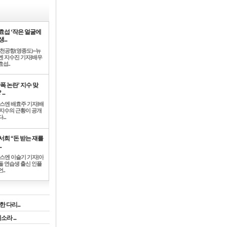
효섭 ‘작은 얼굴에
...
인천공항(영종도)=뉴
엔 지수진 기자]배우
섭..
학폭 논란’ 지수 맞
...
뉴스엔 배효주 기자]배
 지수의 근황이 공개
...
서희 “돈 받는 쟤를
.
뉴스엔 이슬기 기자]아
돌 연습생 출신 인플
..
 다리...
라 ...