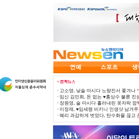
고소영, 낮술 마시다 노량진서 쫓겨나 “점
임신 김민희, 돈 없는 ♥홍상수 불륜 진심
장원영, 술 마시다 흘러내린 옷자락 
이정재, ♥임세령 비키니 인생샷 남겨주
혜리 과감하게 벗었다, 탄수화물 끊고 끈