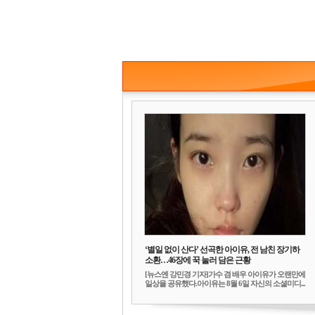
‘별일 없이 산다’ 선곡한 아이유, 전 남친 장기하
소환…46장에 꾹 눌러 담은 근황
[뉴스엔 강민경 기자]가수 겸 배우 아이유가 오랜만에
일상을 공유했다.아이유는 8월 6일 자신의 소셜미디...