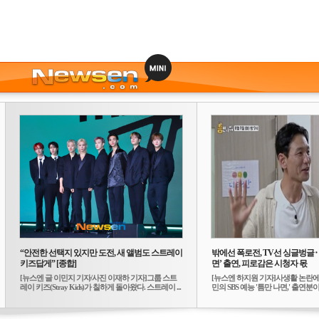
“안전한 선택지 있지만 도전, 새 앨범도 스트레이
밖에선 폭로전, TV선 싱글벙글
키즈답게” [종합]
면’ 출연, 피로감은 시청자 몫
[뉴스엔 글 이민지 기자/사진 이재하 기자]그룹 스트
[뉴스엔 하지원 기자]사생활 논란에
레이 키즈(Stray Kids)가 칠하게 돌아왔다. 스트레이 ...
민의 SBS 예능 '틈만 나면,' 출연분이 