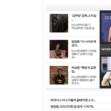
‘김부장’ 감독, 소지섭
...
[뉴스엔 하지원 기
자]'김부장' 이승영 감..
엄정화 “이 나이에 액
션이...
[뉴스엔 배효주 기자]엄
정화가 '오케이 마담
&#..
박성웅 “폭염 속 갑옷
입...
[뉴스엔 배효주 기자]박
성웅이 폭염에도 불구
하고 K..
-
트와이스 미나 이렇게 글래머였나, 드...
-
양정원, 으리으리한 집 공개 “시차 적...