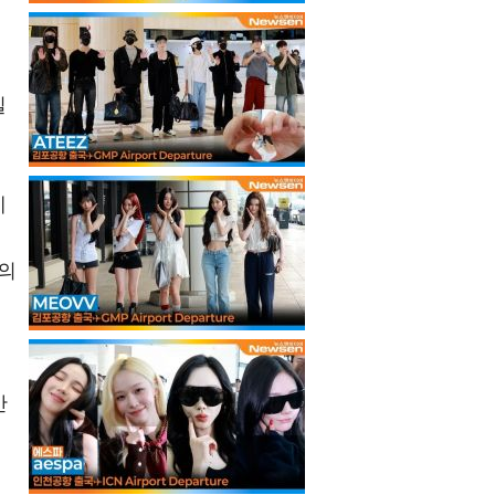
실
에
과의
산