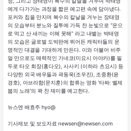
정, 그리고 장태영이 복수의 칼날을 겨누며 박태영
에게 다가가는 과정을 짧은 예고편 속에 담아냈다.
포커와 칩을 만지며 복수의 칼날을 겨누는 장태영
의 모습부터 분노와 질투에 가득 찬 눈빛으로 “운으
로 먹고 산 새끼는 이해 못해” 라고 내뱉는 박태영
의 모습은 글로벌 도박판에 뛰어든 캐릭터들의 운
명적인 대결을 기대하게 만든다. 이와 더불어 비주
얼 만으로도 매력적인 가네코(미요시 아야카)를 필
두로 타오 회장(홍다오), 사사키 (이하라 츠요시) 등
다양한 외국 배우들과 곽동욱(조우진), 조중환(윤
경호), 아브라함(문지훈)의 합류는 영화 '타짜: 벨제
붑의 노래'의 꽉 찬 재미를 예고한다.
뉴스엔 배효주 hyo@
기사제보 및 보도자료 newsen@newsen.com