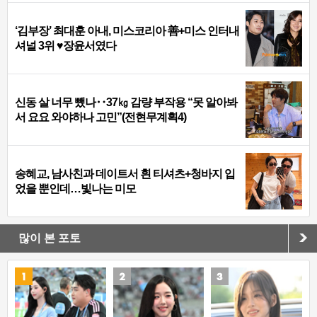
‘김부장’ 최대훈 아내, 미스코리아 善+미스 인터내
셔널 3위 ♥장윤서였다
신동 살 너무 뺐나‥37㎏ 감량 부작용 “못 알아봐
서 요요 와야하나 고민”(전현무계획4)
송혜교, 남사친과 데이트서 흰 티셔츠+청바지 입
었을 뿐인데…빛나는 미모
많이 본 포토