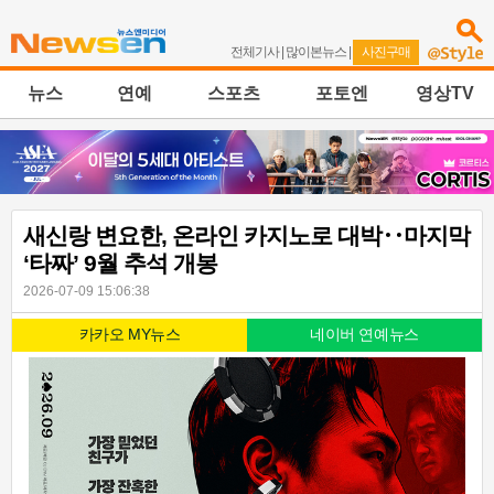
전체기사
|
많이본뉴스
|
사진구매
뉴스
연예
스포츠
포토엔
영상TV
새신랑 변요한, 온라인 카지노로 대박‥마지막
‘타짜’ 9월 추석 개봉
2026-07-09 15:06:38
카카오 MY뉴스
네이버 연예뉴스