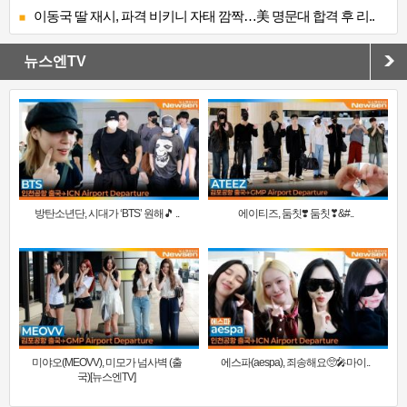
이동국 딸 재시, 파격 비키니 자태 깜짝…美 명문대 합격 후 리..
뉴스엔TV
방탄소년단, 시대가 ‘BTS’ 원해🎵 ..
에이티즈, 둠칫❣️ 둠칫❣&#..
미야오(MEOVV), 미모가 넘사벽 (출
에스파(aespa), 죄송해요🥺🎤마이..
국)[뉴스엔TV]