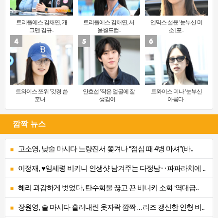
트리플에스 김채연, 개
트리플에스 김채연, 서
엔믹스 설윤 ‘눈부신 미
그맨 김규..
울월드컵..
소’[포..
트와이스 쯔위 ‘갓경 쓴
안효섭 ‘작은 얼굴에 잘
트와이스 미나 ‘눈부신
훈녀’..
생김이 ..
아름다..
깜짝 뉴스
고소영, 낮술 마시다 노량진서 쫓겨나 “점심 때 4병 마셔”(바..
이정재, ♥임세령 비키니 인생샷 남겨주는 다정남‥파파라치에 ..
혜리 과감하게 벗었다, 탄수화물 끊고 끈 비니키 소화 ‘역대급..
장원영, 술 마시다 흘러내린 옷자락 깜짝…리즈 갱신한 인형 비..