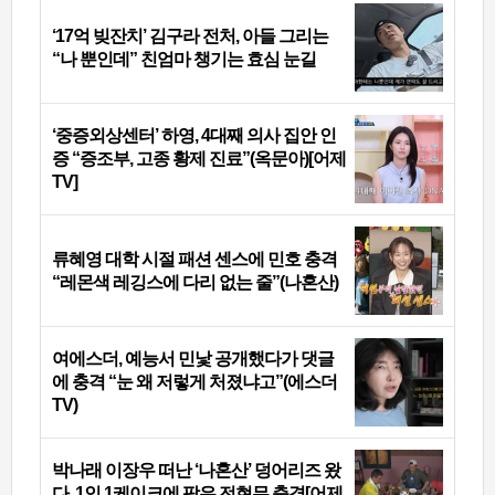
‘17억 빚잔치’ 김구라 전처, 아들 그리는
“나 뿐인데” 친엄마 챙기는 효심 눈길
‘중증외상센터’ 하영, 4대째 의사 집안 인
증 “증조부, 고종 황제 진료”(옥문아)[어제
TV]
류혜영 대학 시절 패션 센스에 민호 충격
“레몬색 레깅스에 다리 없는 줄”(나혼산)
여에스더, 예능서 민낯 공개했다가 댓글
에 충격 “눈 왜 저렇게 처졌냐고”(에스더
TV)
박나래 이장우 떠난 ‘나혼산’ 덩어리즈 왔
다, 1인 1케이크에 팜유 전현무 충격[어제