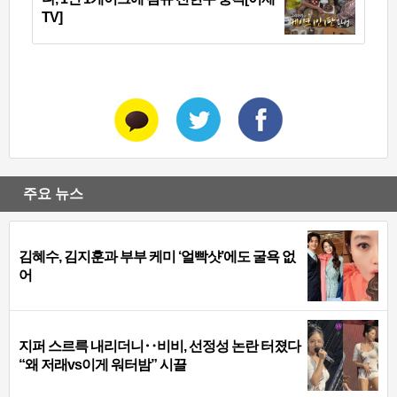
TV]
주요 뉴스
김혜수, 김지훈과 부부 케미 ‘얼빡샷’에도 굴욕 없
어
지퍼 스르륵 내리더니‥비비, 선정성 논란 터졌다
“왜 저래vs이게 워터밤” 시끌