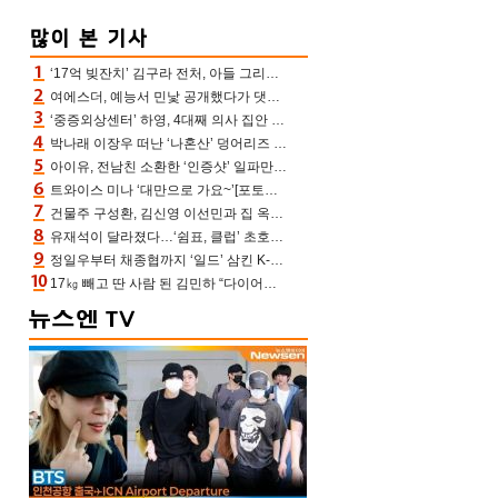
‘17억 빚잔치’ 김구라 전처, 아들 그리는 “나 뿐인데” 친엄마 챙기는 효심 눈길
여에스더, 예능서 민낯 공개했다가 댓글에 충격 “눈 왜 저렇게 처졌냐고”(에스더TV)
‘중증외상센터’ 하영, 4대째 의사 집안 인증 “증조부, 고종 황제 진료”(옥문아)[어제TV]
박나래 이장우 떠난 ‘나혼산’ 덩어리즈 왔다, 1인 1케이크에 팜유 전현무 충격[어제TV]
아이유, 전남친 소환한 ‘인증샷’ 일파만파 속…남사친 변우석 선물도 남겼나 ‘훈훈’
트와이스 미나 ‘대만으로 가요~’[포토엔HD]
건물주 구성환, 김신영 이선민과 집 옥상서 41만원 한우 파티 “화력이 성화봉송”(나혼산)
유재석이 달라졌다…‘쉼표, 클럽’ 초호화 코스에 주우재도 감탄 (놀면 뭐하니?)
정일우부터 채종협까지 ‘일드’ 삼킨 K-배우들의 매서운 돌풍
17㎏ 빼고 딴 사람 된 김민하 “다이어트 화제돼 깜짝, 이럴 일인가”(전현무계획4)[어제TV]