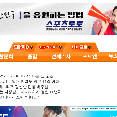
심 때 4병 마셔”(바로 그 고소...
…100억대 빌라도 팔고 14억 아파...
깜짝…리즈 갱신한 인형 비주얼
는 다정남‥파파라치에 걸린 11년차...
 비니키 소화 ‘역대급’