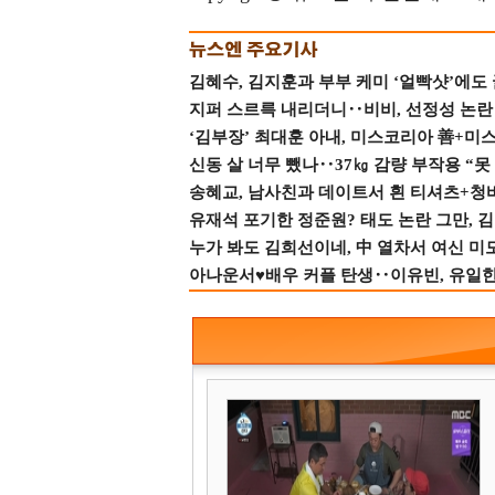
김혜수, 김지훈과 부부 케미 ‘얼빡샷’에도
지퍼 스르륵 내리더니‥비비, 선정성 논란 터
‘김부장’ 최대훈 아내, 미스코리아 善+미
신동 살 너무 뺐나‥37㎏ 감량 부작용 “못
송혜교, 남사친과 데이트서 흰 티셔츠+청
유재석 포기한 정준원? 태도 논란 그만, 김현
누가 봐도 김희선이네, 中 열차서 여신 미
아나운서♥배우 커플 탄생‥이유빈, 유일한 최