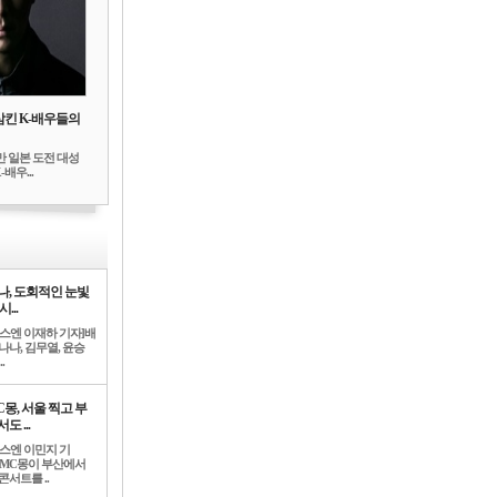
삼킨 K-배우들의
만 일본 도전 대성
배우...
나, 도회적인 눈빛
시...
뉴스엔 이재하 기자]배
나나, 김무열, 윤승
.
C몽, 서울 찍고 부
도 ...
뉴스엔 이민지 기
]MC몽이 부산에서
콘서트를 ..