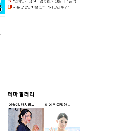
“연예인 걱정 NO” 김승현, 가난팔이 악플 억울할만‥아내+딸과 日 여행
재혼 강성연 ♥2살 연하 의사남편 누구? ‘그알’ 자문의에 훈남 비주얼 초엘리트 스펙 [종합]
2
지
이영애, 변치않...
미야오 깜찍한 ...