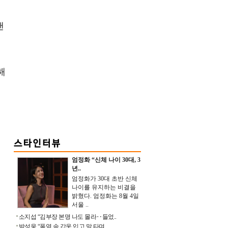
랜
해
엄정화 “신체 나이 30대, 3
년..
엄정화가 30대 초반 신체
나이를 유지하는 비결을
밝혔다. 엄정화는 8월 4일
서울 ..
소지섭 “김부장 본명 나도 몰라‥들었..
박성웅 “폭염 속 갑옷 입고 말 타며 ..