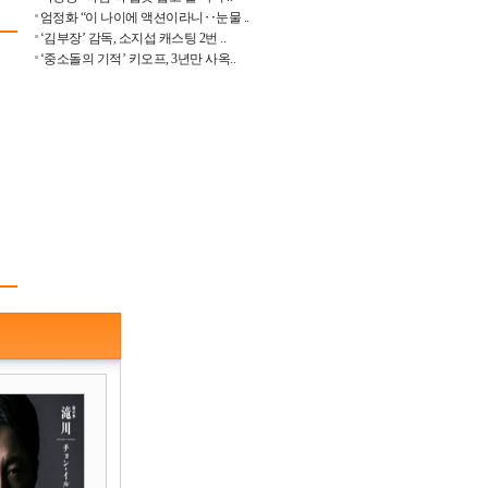
엄정화 “이 나이에 액션이라니‥눈물 ..
‘김부장’ 감독, 소지섭 캐스팅 2번 ..
‘중소돌의 기적’ 키오프, 3년만 사옥..