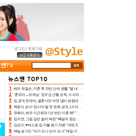
로그인
|
회원가입
배우 최일순, 이혼 후 20년 산속 생활 “딸 내가 버렸다고 원망‥맘 아파”(특종)[어제TV]
‘혼외자→유부남’ 정우성 근황 포착, 수식억 해킹 피해 후배 만났다 “존경하는”
집 공개 유재석, 결혼사진 라면 냄비 받침대 되고 분노‥가족사진도 피해(놀뭐)[어제TV]
백윤식 손녀+정시아 딸 첫 유화 공개, LA 아트쇼→서울국제조각페스타 작가다운 수준급 실력
유혜리, 배우 이근희과 1년 반만 이혼 왜? “식칼 꽂고 의자 던져” 충격 폭로(특종)[어제TV]
임지연, 그림 같은 발리 배경? 뼈말라 청순 비키니 핏에 상대 안 되네
김성수, ♥박소윤 집 이불 폐기 처분 “어떤 X이랑 썼을지 몰라” 질투(신랑수업2)[어제TV]
44kg 송가인 “비가 오나 눈이 오나” 매일 이 운동, 허벅지 근육량 상승+체지방 감소