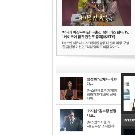
박나래 이장우 떠난 ‘나혼산’ 덩어리즈 왔다, 1인
1케이크에 팜유 전현무 충격[어제TV]
[뉴스엔 서유나 기자]'해체된 팜유 대신해 먹방, 구성
환 김신영 이선민 "식성 달라도 식탐 맞아"'...
엄정화 “신체 나이 30
대, ...
[뉴스엔 배효주 기자]엄
정화가 30대 초반 신체
나이..
소지섭 “김부장 본명
나도...
[뉴스엔 하지원 기
자]'김부장' 소지섭이 ..