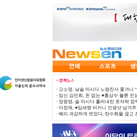
고소영, 낮술 마시다 노량진서 쫓겨나 “점
임신 김민희, 돈 없는 ♥홍상수 불륜 진심
장원영, 술 마시다 흘러내린 옷자락 
이정재, ♥임세령 비키니 인생샷 남겨주
혜리 과감하게 벗었다, 탄수화물 끊고 끈