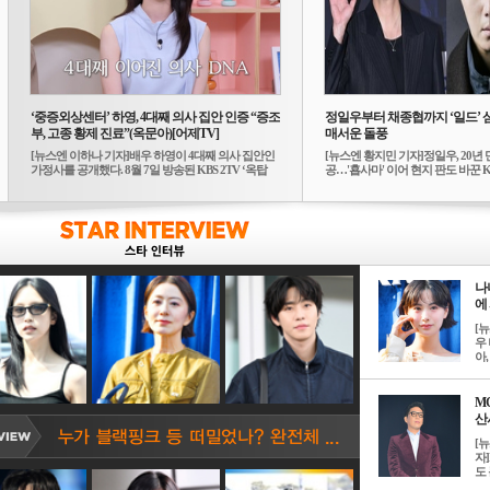
‘중증외상센터’ 하영, 4대째 의사 집안 인증 “증조
정일우부터 채종협까지 ‘일드’ 
부, 고종 황제 진료”(옥문아)[어제TV]
매서운 돌풍
[뉴스엔 이하나 기자]배우 하영이 4대째 의사 집안인
[뉴스엔 황지민 기자]정일우, 20년 
가정사를 공개했다. 8월 7일 방송된 KBS 2TV ‘옥탑
공…'횹사마' 이어 현지 판도 바꾼 K-
방...
나
에 
[
우 
아, .
M
산서
[
자
도 