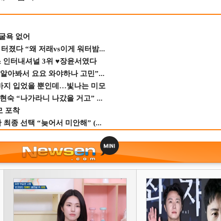
 굴욕 없어
졌다 “왜 저래vs이게 워터밤...
스 인터내셔널 3위 ♥장윤서였다
 알아봐서 요요 와야하나 고민”...
바지 입었을 뿐인데…빛나는 미모
숙 “나가라니 나갔을 거고” ...
모 포착
종 선택 “늦어서 미안해” (...