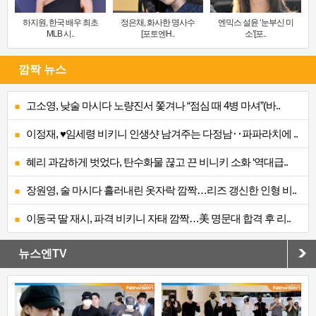
하지원, 한국 배우 최초
정은채, 화사한 명사수
엔믹스 설윤 ‘눈부신 미
MLB 시..
[포토엔H..
소’[포..
깜짝 뉴스
고소영, 낮술 마시다 노량진서 쫓겨나 “점심 때 4병 마셔”(바..
이정재, ♥임세령 비키니 인생샷 남겨주는 다정남‥파파라치에 ..
혜리 과감하게 벗었다, 탄수화물 끊고 끈 비니키 소화 ‘역대급..
장원영, 술 마시다 흘러내린 옷자락 깜짝…리즈 갱신한 인형 비..
이동국 딸 재시, 파격 비키니 자태 깜짝…美 명문대 합격 후 리..
뉴스엔TV