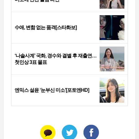
수애, 변함 없는 품격[스타화보]
‘나솔사계’ 국화, 경수와 결별 후 재출연…
첫인상 3표 몰표
엔믹스 설윤 ‘눈부신 미소’[포토엔HD]