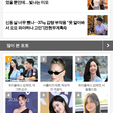
었을 뿐인데…빛나는 미모
신동 살 너무 뺐나‥37㎏ 감량 부작용 “못 알아봐
서 요요 와야하나 고민”(전현무계획4)
많이 본 포토
트리플에스 김채연, 개
샤를리즈 테론, 독보적
트리플에스 김채연, 서
그맨 김규..
인 귀걸이..
울월드컵..