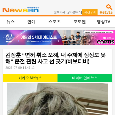
전체기사
|
많이본뉴스
|
사진구매
뉴스
연예
스포츠
포토엔
영상TV
김장훈 “면허 취소 오해, 내 주제에 상상도 못
해” 운전 관련 사고 선 긋기(비보티비)
2026-07-09 14:41:11
카카오 MY뉴스
네이버 연예뉴스