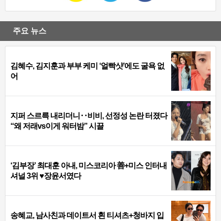
주요 뉴스
김혜수, 김지훈과 부부 케미 ‘얼빡샷’에도 굴욕 없
어
지퍼 스르륵 내리더니‥비비, 선정성 논란 터졌다
“왜 저래vs이게 워터밤” 시끌
‘김부장’ 최대훈 아내, 미스코리아 善+미스 인터내
셔널 3위 ♥장윤서였다
송혜교, 남사친과 데이트서 흰 티셔츠+청바지 입