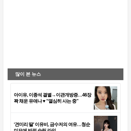
많이 본 뉴스
아이유, 이종석 결별→이관개방증…46장
꽉 채운 유애나 ♥ “열심히 사는 중”
‘견미리 딸’ 이유비, 금수저의 여유…청순
미모에 반전 슬림 라인