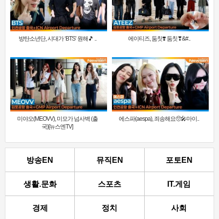
방탄소년단, 시대가 ‘BTS’ 원해🎵 ..
에이티즈, 둠칫❣️ 둠칫❣&#..
미야오(MEOVV), 미모가 넘사벽 (출
에스파(aespa), 죄송해요🥺🎤마이..
국)[뉴스엔TV]
방송EN
뮤직EN
포토EN
생활.문화
스포츠
IT.게임
경제
정치
사회