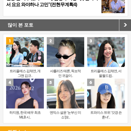
서 요요 와야하나 고민”(전현무계획4)
많이 본 포토
트리플에스 김채연, 개
샤를리즈 테론, 독보적
트리플에스 김채연, 서
그맨 김규..
인 귀걸이..
울월드컵..
하지원, 한국 배우 최초
엔믹스 설윤 ‘눈부신 미
트와이스 쯔위 ‘갓경 쓴
MLB 시..
소’[포..
훈녀’..