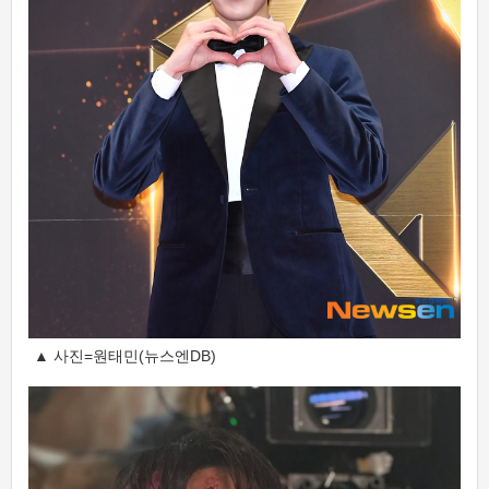
▲ 사진=원태민(뉴스엔DB)