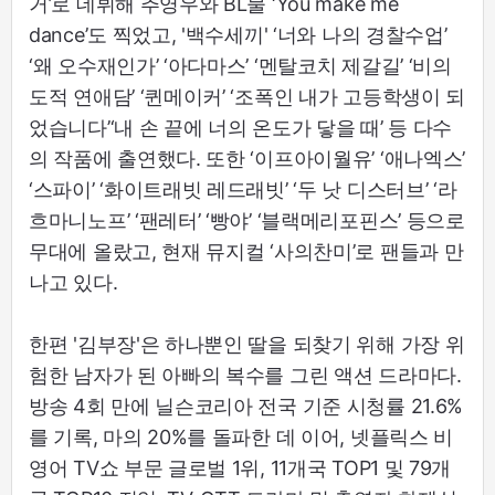
거’로 데뷔해 추영우와 BL물 ‘You make me
dance’도 찍었고, '백수세끼' ‘너와 나의 경찰수업’
‘왜 오수재인가’ ‘아다마스’ ‘멘탈코치 제갈길’ ‘비의
도적 연애담’ ‘퀸메이커’ ‘조폭인 내가 고등학생이 되
었습니다’‘내 손 끝에 너의 온도가 닿을 때’ 등 다수
의 작품에 출연했다. 또한 ‘이프아이월유’ ‘애나엑스’
‘스파이’ ‘화이트래빗 레드래빗’ ‘두 낫 디스터브’ ‘라
흐마니노프’ ‘팬레터’ ‘빵야’ ‘블랙메리포핀스’ 등으로
무대에 올랐고, 현재 뮤지컬 ‘사의찬미’로 팬들과 만
나고 있다.
한편 '김부장'은 하나뿐인 딸을 되찾기 위해 가장 위
험한 남자가 된 아빠의 복수를 그린 액션 드라마다.
방송 4회 만에 닐슨코리아 전국 기준 시청률 21.6%
를 기록, 마의 20%를 돌파한 데 이어, 넷플릭스 비
영어 TV쇼 부문 글로벌 1위, 11개국 TOP1 및 79개