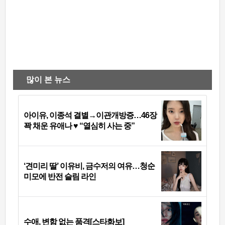
많이 본 뉴스
아이유, 이종석 결별→이관개방증…46장
꽉 채운 유애나 ♥ “열심히 사는 중”
‘견미리 딸’ 이유비, 금수저의 여유…청순
미모에 반전 슬림 라인
수애, 변함 없는 품격[스타화보]