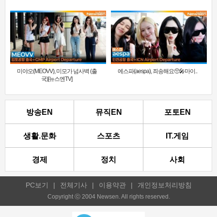
미야오(MEOVV), 미모가 넘사벽 (출
에스파(aespa), 죄송해요🥺🎤마이..
국)[뉴스엔TV]
방송EN
뮤직EN
포토EN
생활.문화
스포츠
IT.게임
경제
정치
사회
PC보기
|
전체기사
|
이용약관
|
개인정보처리방침
Copyright ⓒ 2004 Newsen. All rights reserved.