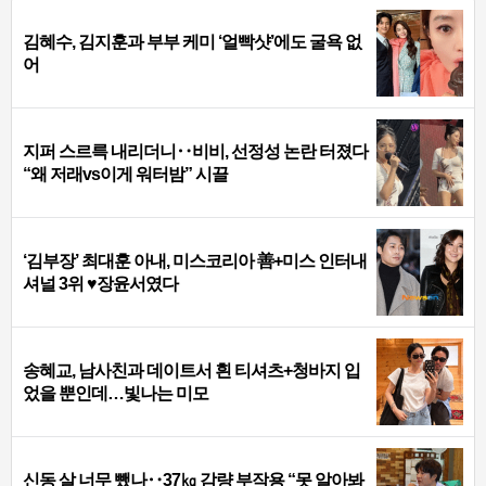
김혜수, 김지훈과 부부 케미 ‘얼빡샷’에도 굴욕 없
어
지퍼 스르륵 내리더니‥비비, 선정성 논란 터졌다
“왜 저래vs이게 워터밤” 시끌
‘김부장’ 최대훈 아내, 미스코리아 善+미스 인터내
셔널 3위 ♥장윤서였다
송혜교, 남사친과 데이트서 흰 티셔츠+청바지 입
었을 뿐인데…빛나는 미모
신동 살 너무 뺐나‥37㎏ 감량 부작용 “못 알아봐