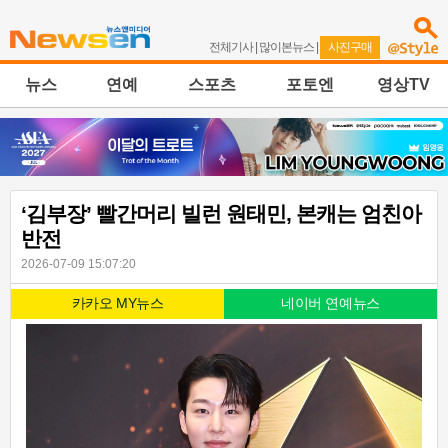
전체기사
|
많이본뉴스
|
사진구매
뉴스
연예
스포츠
포토엔
영상TV
‘김부장’ 빨간머리 빌런 원태민, 본캐는 엄친아
반전
2026-07-09 15:07:20
카카오 MY뉴스
네이버 연예뉴스