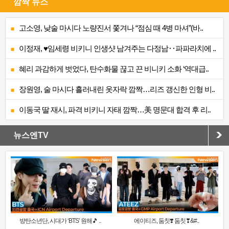
깜짝 뉴스
고소영, 낮술 마시다 노량진서 쫓겨나 “점심 때 4병 마셔”(바..
이정재, ♥임세령 비키니 인생샷 남겨주는 다정남‥파파라치에 ..
혜리 과감하게 벗었다, 탄수화물 끊고 끈 비니키 소화 ‘역대급..
장원영, 술 마시다 흘러내린 옷자락 깜짝…리즈 갱신한 인형 비..
이동국 딸 재시, 파격 비키니 자태 깜짝…美 명문대 합격 후 리..
뉴스엔TV
방탄소년단, 시대가 ‘BTS’ 원해🎵 ..
에이티즈, 둠칫❣️ 둠칫❣&#..