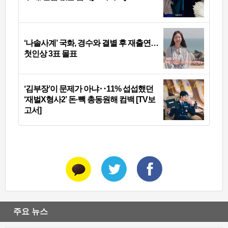
‘나솔사계’ 국화, 경수와 결별 후 재출연…
첫인상 3표 몰표
‘김부장’이 문제가 아냐‥11% 섭섭했던
‘재벌X형사2’ 돈·빽 총동원해 컴백 [TV보
고서]
주요 뉴스