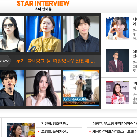
나
에 
[
우 
아, .
M
산서
[
자
도 
“매
래 
[
송
들이
-
김민하, 정호연과 ...
-
이정현, 무보정 맞아? 어마어마한
-
고경표, 돌아가신 ...
-
채시라 “아프다” 호소→모델 이소