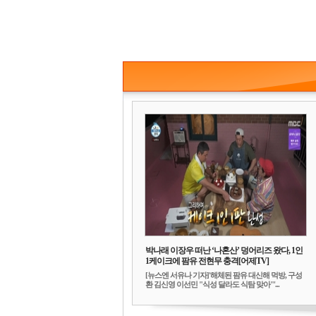
박나래 이장우 떠난 ‘나혼산’ 덩어리즈 왔다, 1인
1케이크에 팜유 전현무 충격[어제TV]
[뉴스엔 서유나 기자]'해체된 팜유 대신해 먹방, 구성
환 김신영 이선민 "식성 달라도 식탐 맞아"'...