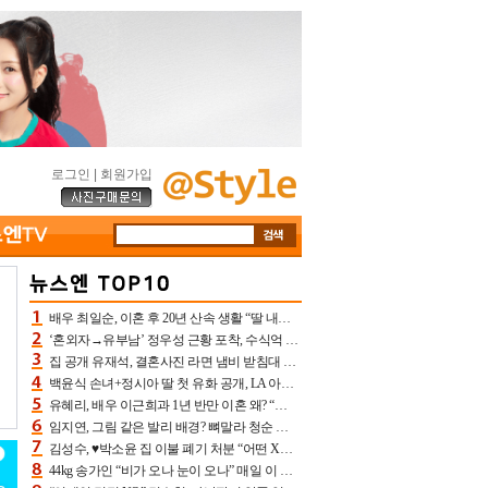
로그인
|
회원가입
배우 최일순, 이혼 후 20년 산속 생활 “딸 내가 버렸다고 원망‥맘 아파”(특종)[어제TV]
‘혼외자→유부남’ 정우성 근황 포착, 수식억 해킹 피해 후배 만났다 “존경하는”
집 공개 유재석, 결혼사진 라면 냄비 받침대 되고 분노‥가족사진도 피해(놀뭐)[어제TV]
백윤식 손녀+정시아 딸 첫 유화 공개, LA 아트쇼→서울국제조각페스타 작가다운 수준급 실력
유혜리, 배우 이근희과 1년 반만 이혼 왜? “식칼 꽂고 의자 던져” 충격 폭로(특종)[어제TV]
임지연, 그림 같은 발리 배경? 뼈말라 청순 비키니 핏에 상대 안 되네
김성수, ♥박소윤 집 이불 폐기 처분 “어떤 X이랑 썼을지 몰라” 질투(신랑수업2)[어제TV]
44kg 송가인 “비가 오나 눈이 오나” 매일 이 운동, 허벅지 근육량 상승+체지방 감소