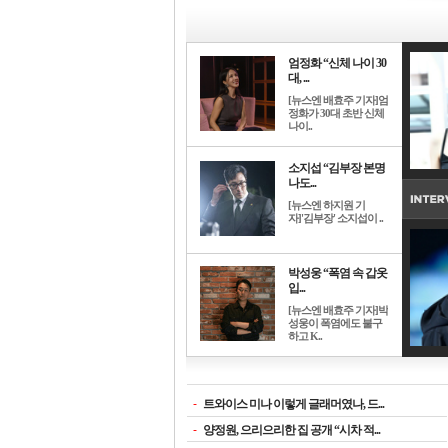
엄정화 “신체 나이 30
대, ...
[뉴스엔 배효주 기자]엄
정화가 30대 초반 신체
나이..
소지섭 “김부장 본명
나도...
[뉴스엔 하지원 기
자]'김부장' 소지섭이 ..
박성웅 “폭염 속 갑옷
입...
[뉴스엔 배효주 기자]박
성웅이 폭염에도 불구
하고 K..
-
트와이스 미나 이렇게 글래머였나, 드...
-
양정원, 으리으리한 집 공개 “시차 적...