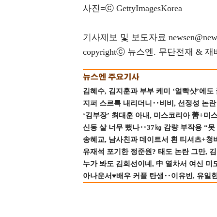
사진=ⓒ GettyImagesKorea
기사제보 및 보도자료 newsen@news
copyrightⓒ 뉴스엔. 무단전재 & 
김혜수, 김지훈과 부부 케미 ‘얼빡샷’에도
지퍼 스르륵 내리더니‥비비, 선정성 논란 터
‘김부장’ 최대훈 아내, 미스코리아 善+미
신동 살 너무 뺐나‥37㎏ 감량 부작용 “못
송혜교, 남사친과 데이트서 흰 티셔츠+청
유재석 포기한 정준원? 태도 논란 그만, 김현
누가 봐도 김희선이네, 中 열차서 여신 미
아나운서♥배우 커플 탄생‥이유빈, 유일한 최