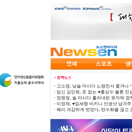
고소영, 낮술 마시다 노량진서 쫓겨나 “점
임신 김민희, 돈 없는 ♥홍상수 불륜 진심
장원영, 술 마시다 흘러내린 옷자락 
이정재, ♥임세령 비키니 인생샷 남겨주
혜리 과감하게 벗었다, 탄수화물 끊고 끈