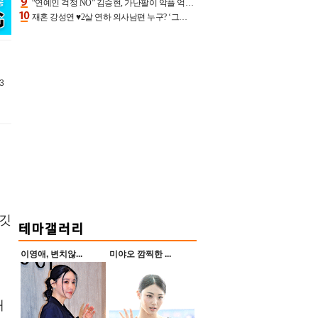
“연예인 걱정 NO” 김승현, 가난팔이 악플 억울할만‥아내+딸과 日 여행
재혼 강성연 ♥2살 연하 의사남편 누구? ‘그알’ 자문의에 훈남 비주얼 초엘리트 스펙 [종합]
3
타깃
이영애, 변치않...
미야오 깜찍한 ...
유
해