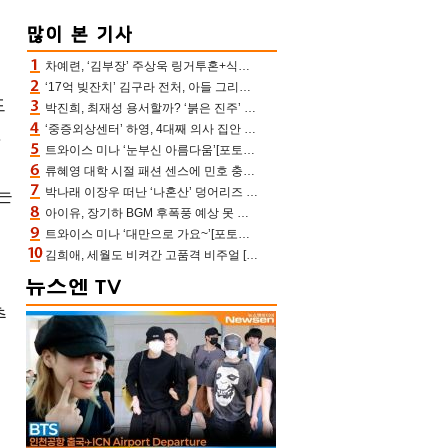
차예련, ‘김부장’ 주상욱 링거투혼+식스팩 비화 “옷 벗는데 아저씨는 안 된다고”(차장금)
‘17억 빚잔치’ 김구라 전처, 아들 그리는 “나 뿐인데” 친엄마 챙기는 효심 눈길
드
박진희, 최재성 용서할까? ‘붉은 진주’ 오늘(7일) 결말 나온다
‘중증외상센터’ 하영, 4대째 의사 집안 인증 “증조부, 고종 황제 진료”(옥문아)[어제TV]
.
트와이스 미나 ‘눈부신 아름다움’[포토엔HD]
류혜영 대학 시절 패션 센스에 민호 충격 “레몬색 레깅스에 다리 없는 줄”(나혼산)
는
박나래 이장우 떠난 ‘나혼산’ 덩어리즈 왔다, 1인 1케이크에 팜유 전현무 충격[어제TV]
아이유, 장기하 BGM 후폭풍 예상 못 했나‥삭제 오보→윤가이까지 엮여 시끌
트와이스 미나 ‘대만으로 가요~’[포토엔HD]
김희애, 세월도 비켜간 고품격 비주얼 [포토엔HD]
추