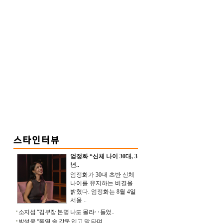
엄정화 “신체 나이 30대, 3
년..
엄정화가 30대 초반 신체
나이를 유지하는 비결을
밝혔다. 엄정화는 8월 4일
서울 ..
소지섭 “김부장 본명 나도 몰라‥들었..
박성웅 “폭염 속 갑옷 입고 말 타며 ..