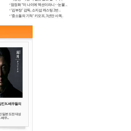
엄정화 “이 나이에 액션이라니‥눈물 ..
‘김부장’ 감독, 소지섭 캐스팅 2번 ..
‘중소돌의 기적’ 키오프, 3년만 사옥..
삼킨 K-배우들의
만 일본 도전 대성
배우...