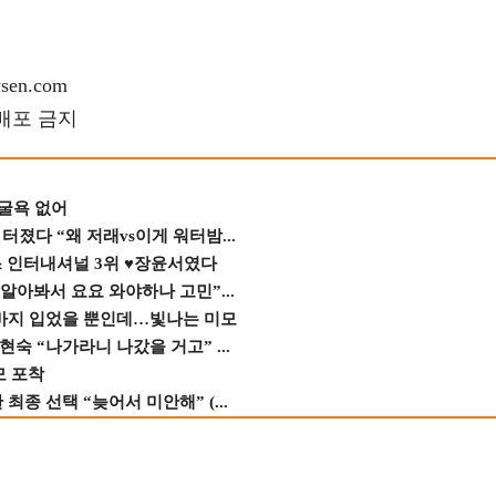
en.com
재배포 금지
 굴욕 없어
졌다 “왜 저래vs이게 워터밤...
스 인터내셔널 3위 ♥장윤서였다
 알아봐서 요요 와야하나 고민”...
바지 입었을 뿐인데…빛나는 미모
숙 “나가라니 나갔을 거고” ...
모 포착
종 선택 “늦어서 미안해” (...