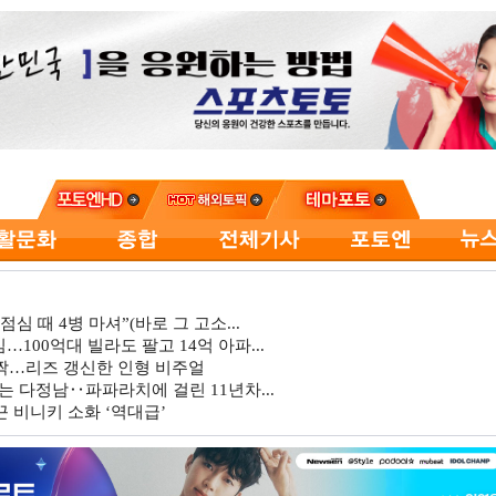
심 때 4병 마셔”(바로 그 고소...
…100억대 빌라도 팔고 14억 아파...
깜짝…리즈 갱신한 인형 비주얼
는 다정남‥파파라치에 걸린 11년차...
 비니키 소화 ‘역대급’