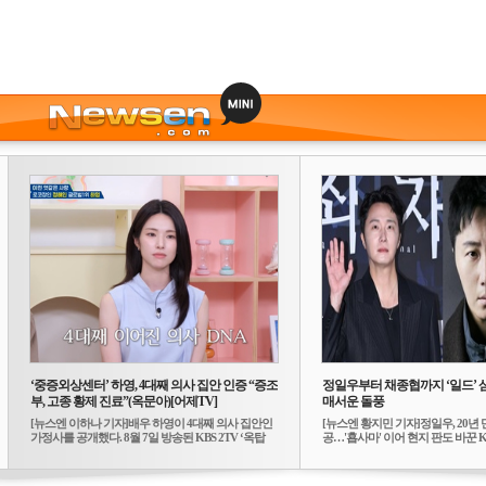
‘중증외상센터’ 하영, 4대째 의사 집안 인증 “증조
정일우부터 채종협까지 ‘일드’ 
부, 고종 황제 진료”(옥문아)[어제TV]
매서운 돌풍
[뉴스엔 이하나 기자]배우 하영이 4대째 의사 집안인
[뉴스엔 황지민 기자]정일우, 20년 
가정사를 공개했다. 8월 7일 방송된 KBS 2TV ‘옥탑
공…'횹사마' 이어 현지 판도 바꾼 K-
방...