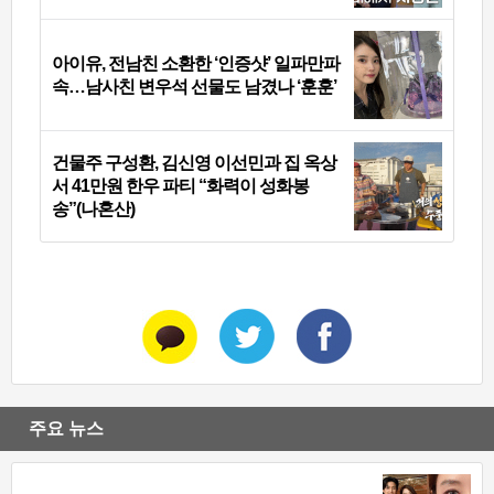
아이유, 전남친 소환한 ‘인증샷’ 일파만파
속…남사친 변우석 선물도 남겼나 ‘훈훈’
건물주 구성환, 김신영 이선민과 집 옥상
서 41만원 한우 파티 “화력이 성화봉
송”(나혼산)
주요 뉴스