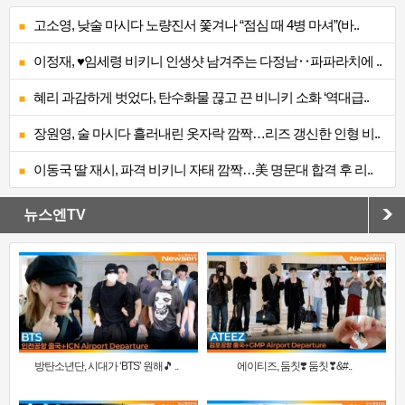
고소영, 낮술 마시다 노량진서 쫓겨나 “점심 때 4병 마셔”(바..
이정재, ♥임세령 비키니 인생샷 남겨주는 다정남‥파파라치에 ..
혜리 과감하게 벗었다, 탄수화물 끊고 끈 비니키 소화 ‘역대급..
장원영, 술 마시다 흘러내린 옷자락 깜짝…리즈 갱신한 인형 비..
이동국 딸 재시, 파격 비키니 자태 깜짝…美 명문대 합격 후 리..
뉴스엔TV
방탄소년단, 시대가 ‘BTS’ 원해🎵 ..
에이티즈, 둠칫❣️ 둠칫❣&#..