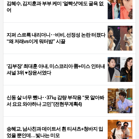
김혜수, 김지훈과 부부 케미 ‘얼빡샷’에도 굴욕 없
어
지퍼 스르륵 내리더니‥비비, 선정성 논란 터졌다
“왜 저래vs이게 워터밤” 시끌
‘김부장’ 최대훈 아내, 미스코리아 善+미스 인터내
셔널 3위 ♥장윤서였다
신동 살 너무 뺐나‥37㎏ 감량 부작용 “못 알아봐
서 요요 와야하나 고민”(전현무계획4)
송혜교, 남사친과 데이트서 흰 티셔츠+청바지 입
었을 뿐인데…빛나는 미모