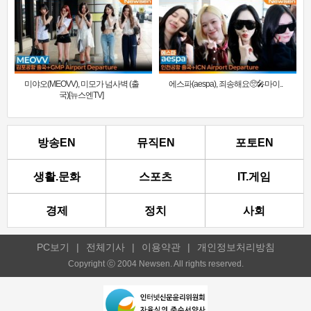
미야오(MEOVV), 미모가 넘사벽 (출
에스파(aespa), 죄송해요🥺🎤마이..
국)[뉴스엔TV]
방송EN
뮤직EN
포토EN
생활.문화
스포츠
IT.게임
경제
정치
사회
PC보기
|
전체기사
|
이용약관
|
개인정보처리방침
Copyright ⓒ 2004 Newsen. All rights reserved.