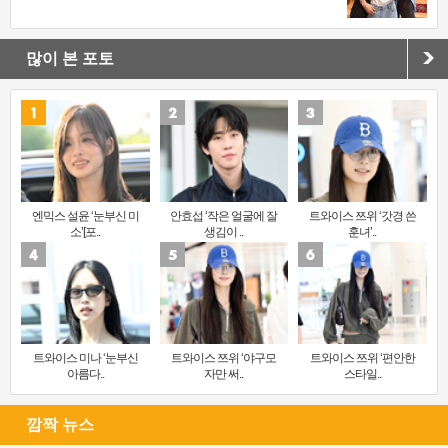
많이 본 포토
엔믹스 설윤 ‘눈부신 미
안효섭 ‘작은 얼굴에 잘
트와이스 쯔위 ‘갓경 쓴
소’[포..
생김이 ..
훈녀’..
트와이스 미나 ‘눈부신
트와이스 쯔위 ‘야구모
트와이스 쯔위 ‘편안한
아름다..
자만 써..
스타일..
깜짝 뉴스