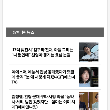
많이 본 뉴스
‘17억 빚잔치’ 김구라 전처, 아들 그리는
“나 뿐인데” 친엄마 챙기는 효심 눈길
여에스더, 예능서 민낯 공개했다가 댓글
에 충격 “눈 왜 저렇게 처졌냐고”(에스더
TV)
김정렬, 친형 군대 구타 사망 억울 “농약
사 처리, 범인 찾았지만…엄마는 이미 치
매”(데이앤나잇)