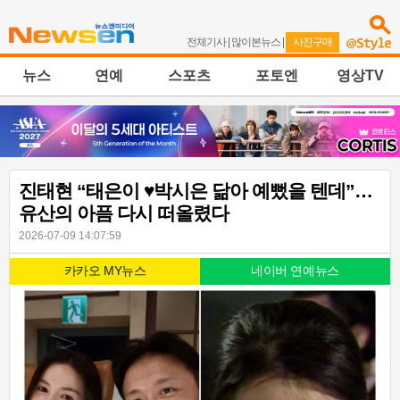
전체기사
|
많이본뉴스
|
사진구매
뉴스
연예
스포츠
포토엔
영상TV
진태현 “태은이 ♥박시은 닮아 예뻤을 텐데”…
유산의 아픔 다시 떠올렸다
2026-07-09 14:07:59
카카오 MY뉴스
네이버 연예뉴스