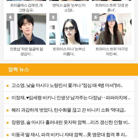
트리플에스 김채연, 개
엔믹스 설윤 ‘눈부신 미
트와이스 쯔위 ‘갓경 쓴
그맨 김규..
소’[포..
훈녀’..
안효섭 ‘작은 얼굴에 잘
트와이스 미나 ‘눈부신
트와이스 쯔위 ‘야구모
생김이 ..
아름다..
자만 써..
깜짝 뉴스
고소영, 낮술 마시다 노량진서 쫓겨나 “점심 때 4병 마셔”(바..
이정재, ♥임세령 비키니 인생샷 남겨주는 다정남‥파파라치에 ..
혜리 과감하게 벗었다, 탄수화물 끊고 끈 비니키 소화 ‘역대급..
장원영, 술 마시다 흘러내린 옷자락 깜짝…리즈 갱신한 인형 비..
이동국 딸 재시, 파격 비키니 자태 깜짝…美 명문대 합격 후 리..