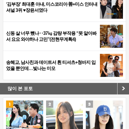
‘김부장’ 최대훈 아내, 미스코리아 善+미스 인터내
셔널 3위 ♥장윤서였다
신동 살 너무 뺐나‥37㎏ 감량 부작용 “못 알아봐
서 요요 와야하나 고민”(전현무계획4)
송혜교, 남사친과 데이트서 흰 티셔츠+청바지 입
었을 뿐인데…빛나는 미모
많이 본 포토