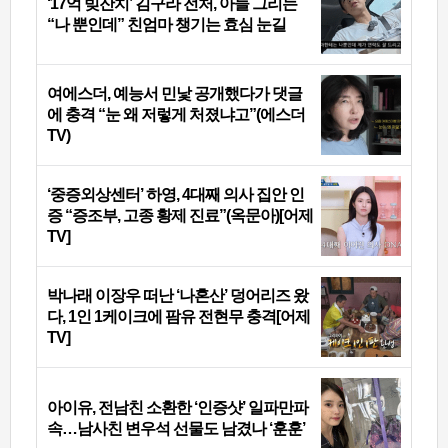
‘17억 빚잔치’ 김구라 전처, 아들 그리는
“나 뿐인데” 친엄마 챙기는 효심 눈길
여에스더, 예능서 민낯 공개했다가 댓글
에 충격 “눈 왜 저렇게 처졌냐고”(에스더
TV)
‘중증외상센터’ 하영, 4대째 의사 집안 인
증 “증조부, 고종 황제 진료”(옥문아)[어제
TV]
박나래 이장우 떠난 ‘나혼산’ 덩어리즈 왔
다, 1인 1케이크에 팜유 전현무 충격[어제
TV]
아이유, 전남친 소환한 ‘인증샷’ 일파만파
속…남사친 변우석 선물도 남겼나 ‘훈훈’