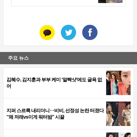
주요 뉴스
김혜수, 김지훈과 부부 케미 ‘얼빡샷’에도 굴욕 없
어
지퍼 스르륵 내리더니‥비비, 선정성 논란 터졌다
“왜 저래vs이게 워터밤” 시끌