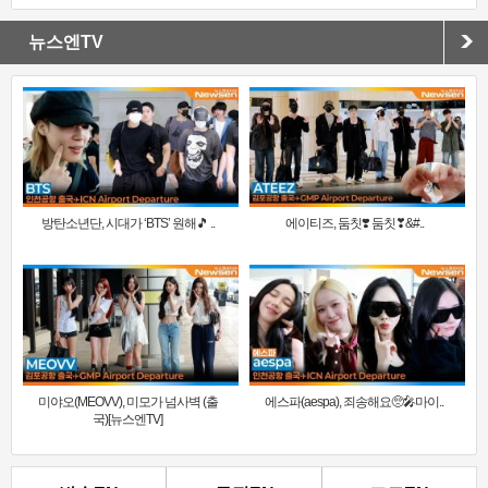
뉴스엔TV
방탄소년단, 시대가 ‘BTS’ 원해🎵 ..
에이티즈, 둠칫❣️ 둠칫❣&#..
미야오(MEOVV), 미모가 넘사벽 (출
에스파(aespa), 죄송해요🥺🎤마이..
국)[뉴스엔TV]