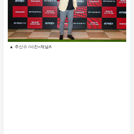
▲ 추신수 /사진=채널A