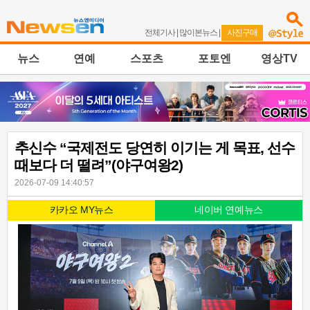
전체기사
|
많이본뉴스
|
사진구매
뉴스
연예
스포츠
포토엔
영상TV
추신수 “국제전도 당연히 이기는 게 목표, 선수
때보다 더 떨려”(야구여왕2)
2026-07-09 14:40:57
카카오 MY뉴스
네이버 연예뉴스