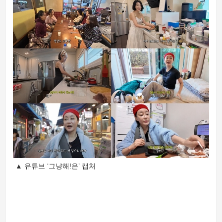
▲ 유튜브 ‘그냥해!은’ 캡처