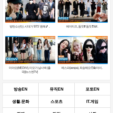
방탄소년단, 시대가 ‘BTS’ 원해🎵 ..
에이티즈, 둠칫❣️ 둠칫❣&#..
미야오(MEOVV), 미모가 넘사벽 (출
에스파(aespa), 죄송해요🥺🎤마이..
국)[뉴스엔TV]
방송EN
뮤직EN
포토EN
생활.문화
스포츠
IT.게임