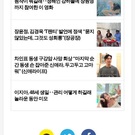
원작이 뭐길래‥정해인 강하늘에 장원영
까지 참여한 이 영화
장윤정, 김경욱 ‘T팬티’ 발언에 정색 “묻지
않았는데, 그것도 성희롱”(장공장)
차인표 동생 구강암 사망 회상 “마지막 순
간 동생 손 잡아준 신애라, 두고두고 고마
워” (신애라이프)
이지아, 48세 생일‥관리 어떻게 하길래
놀라운 동안 미모