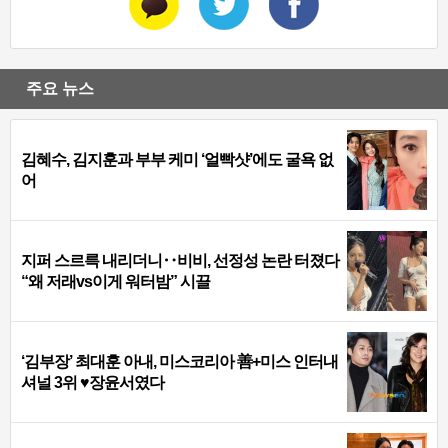
주요 뉴스
김혜수, 김지훈과 부부 케미 ‘얼빡샷’에도 굴욕 없
어
지퍼 스르륵 내리더니‥비비, 선정성 논란 터졌다
“왜 저래vs이게 워터밤” 시끌
‘김부장’ 최대훈 아내, 미스코리아 善+미스 인터내
셔널 3위 ♥장윤서였다