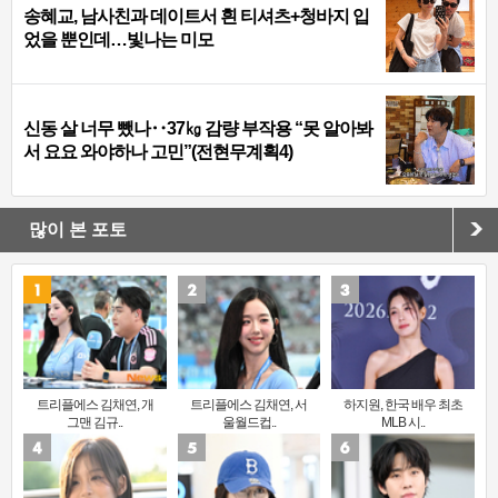
송혜교, 남사친과 데이트서 흰 티셔츠+청바지 입
었을 뿐인데…빛나는 미모
신동 살 너무 뺐나‥37㎏ 감량 부작용 “못 알아봐
서 요요 와야하나 고민”(전현무계획4)
많이 본 포토
트리플에스 김채연, 개
트리플에스 김채연, 서
하지원, 한국 배우 최초
그맨 김규..
울월드컵..
MLB 시..