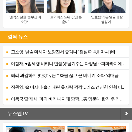
엔믹스 설윤 ‘눈부신 미
트와이스 쯔위 ‘갓경 쓴
안효섭 ‘작은 얼굴에 잘
소’[포..
훈녀’..
생김이 ..
깜짝 뉴스
고소영, 낮술 마시다 노량진서 쫓겨나 “점심 때 4병 마셔”(바..
이정재, ♥임세령 비키니 인생샷 남겨주는 다정남‥파파라치에 ..
혜리 과감하게 벗었다, 탄수화물 끊고 끈 비니키 소화 ‘역대급..
장원영, 술 마시다 흘러내린 옷자락 깜짝…리즈 갱신한 인형 비..
이동국 딸 재시, 파격 비키니 자태 깜짝…美 명문대 합격 후 리..
뉴스엔TV