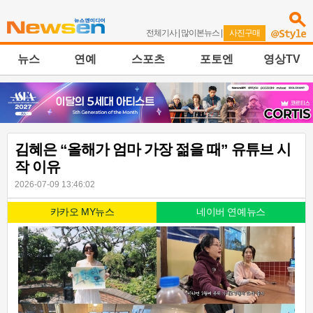
전체기사
|
많이본뉴스
|
사진구매
뉴스
연예
스포츠
포토엔
영상TV
김혜은 “올해가 엄마 가장 젊을 때” 유튜브 시
작 이유
2026-07-09 13:46:02
카카오 MY뉴스
네이버 연예뉴스