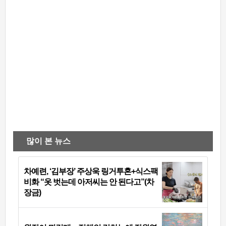
많이 본 뉴스
차예련, ‘김부장’ 주상욱 링거투혼+식스팩
비화 “옷 벗는데 아저씨는 안 된다고”(차
장금)