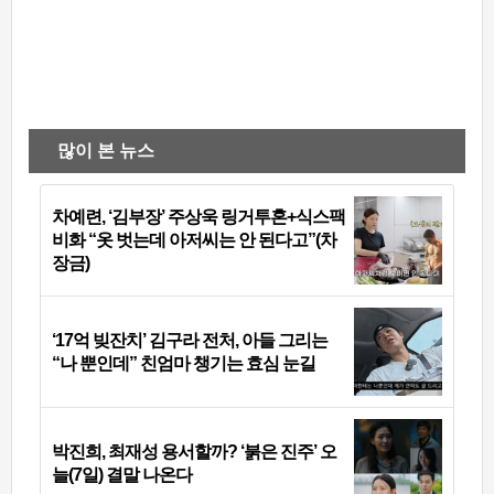
많이 본 뉴스
차예련, ‘김부장’ 주상욱 링거투혼+식스팩
비화 “옷 벗는데 아저씨는 안 된다고”(차
장금)
‘17억 빚잔치’ 김구라 전처, 아들 그리는
“나 뿐인데” 친엄마 챙기는 효심 눈길
박진희, 최재성 용서할까? ‘붉은 진주’ 오
늘(7일) 결말 나온다