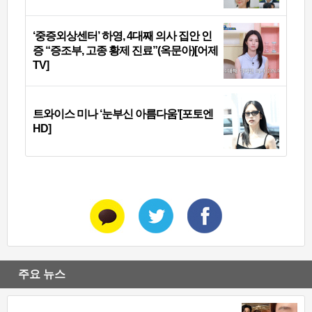
‘중증외상센터’ 하영, 4대째 의사 집안 인
증 “증조부, 고종 황제 진료”(옥문아)[어제
TV]
트와이스 미나 ‘눈부신 아름다움’[포토엔
HD]
주요 뉴스