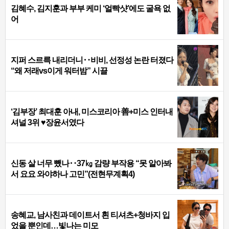
김혜수, 김지훈과 부부 케미 ‘얼빡샷’에도 굴욕 없
어
지퍼 스르륵 내리더니‥비비, 선정성 논란 터졌다
“왜 저래vs이게 워터밤” 시끌
‘김부장’ 최대훈 아내, 미스코리아 善+미스 인터내
셔널 3위 ♥장윤서였다
신동 살 너무 뺐나‥37㎏ 감량 부작용 “못 알아봐
서 요요 와야하나 고민”(전현무계획4)
송혜교, 남사친과 데이트서 흰 티셔츠+청바지 입
었을 뿐인데…빛나는 미모