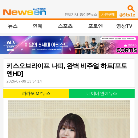
전체기사
|
많이본뉴스
|
사진구매
뉴스
연예
스포츠
포토엔
영상TV
키스오브라이프 나띠, 완벽 비주얼 하트[포토
엔HD]
2026-07-09 13:34:14
카카오 MY뉴스
네이버 연예뉴스