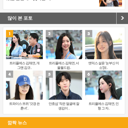
많이 본 포토
트리플에스 김채연, 개
트리플에스 김채연, 서
엔믹스 설윤 ‘눈부신 미
그맨 김규..
울월드컵..
소’[포..
트와이스 쯔위 ‘갓경 쓴
안효섭 ‘작은 얼굴에 잘
트리플에스 김채연, 인
훈녀’..
생김이 ..
형 그 자..
깜짝 뉴스