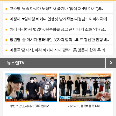
고소영, 낮술 마시다 노량진서 쫓겨나 “점심 때 4병 마셔”(바..
이정재, ♥임세령 비키니 인생샷 남겨주는 다정남‥파파라치에 ..
혜리 과감하게 벗었다, 탄수화물 끊고 끈 비니키 소화 ‘역대급..
장원영, 술 마시다 흘러내린 옷자락 깜짝…리즈 갱신한 인형 비..
이동국 딸 재시, 파격 비키니 자태 깜짝…美 명문대 합격 후 리..
뉴스엔TV
방탄소년단, 시대가 ‘BTS’ 원해🎵 ..
에이티즈, 둠칫❣️ 둠칫❣&#..