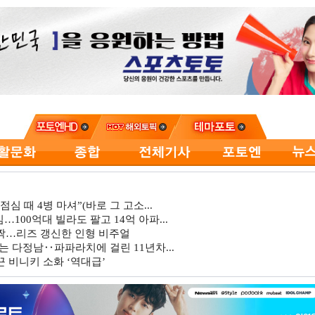
심 때 4병 마셔”(바로 그 고소...
…100억대 빌라도 팔고 14억 아파...
깜짝…리즈 갱신한 인형 비주얼
는 다정남‥파파라치에 걸린 11년차...
 비니키 소화 ‘역대급’