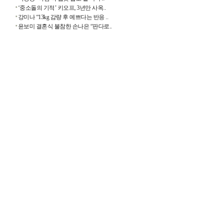
‘중소돌의 기적’ 키오프, 3년만 사옥..
강미나 “13kg 감량 후 예쁘다는 반응 ..
윤보미 결혼식 불참한 손나은 “판다로..