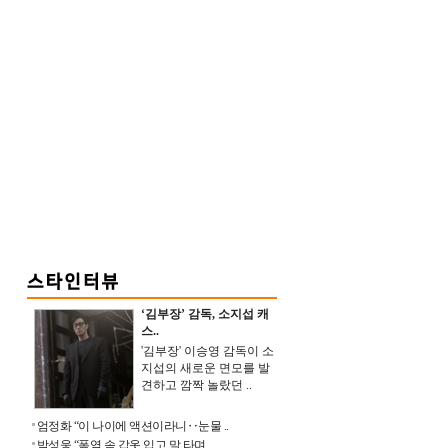
‘김부장’ 감독, 소지섭 캐
스..
'김부장' 이승영 감독이 소
지섭의 새로운 면모를 발
견하고 깜짝 놀랐던 ..
엄정화 “이 나이에 액션이라니‥눈물 ..
박성웅 “폭염 속 갑옷 입고 말 타며 ..