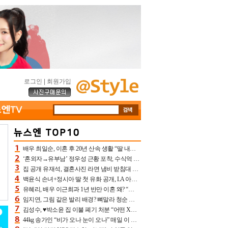
로그인
|
회원가입
배우 최일순, 이혼 후 20년 산속 생활 “딸 내가 버렸다고 원망‥맘 아파”(특종)[어제TV]
‘혼외자→유부남’ 정우성 근황 포착, 수식억 해킹 피해 후배 만났다 “존경하는”
집 공개 유재석, 결혼사진 라면 냄비 받침대 되고 분노‥가족사진도 피해(놀뭐)[어제TV]
백윤식 손녀+정시아 딸 첫 유화 공개, LA 아트쇼→서울국제조각페스타 작가다운 수준급 실력
유혜리, 배우 이근희과 1년 반만 이혼 왜? “식칼 꽂고 의자 던져” 충격 폭로(특종)[어제TV]
임지연, 그림 같은 발리 배경? 뼈말라 청순 비키니 핏에 상대 안 되네
김성수, ♥박소윤 집 이불 폐기 처분 “어떤 X이랑 썼을지 몰라” 질투(신랑수업2)[어제TV]
44kg 송가인 “비가 오나 눈이 오나” 매일 이 운동, 허벅지 근육량 상승+체지방 감소