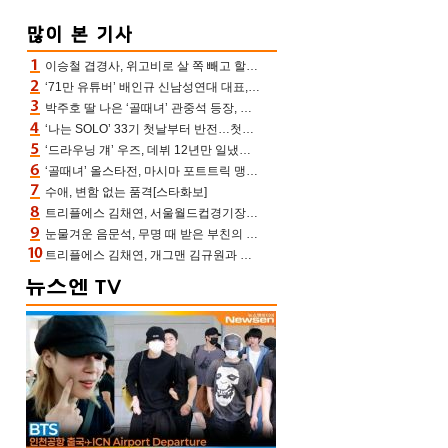
이승철 겹경사, 위고비로 살 쪽 빼고 할아버지 된다‥마음으로 낳은 딸 임신 자랑(유퀴즈)
‘71만 유튜버’ 배인규 신남성연대 대표, 오늘(5일) 숨진 채 발견…향년 36세
박주호 딸 나은 ‘골때녀’ 관중석 등장, 김민재 복제인간 보고 혼란 [결정적장면]
‘나는 SOLO’ 33기 첫날부터 반전…첫인상 0표 영호, 호감남 급부상
‘드라우닝 걔’ 우즈, 데뷔 12년만 일냈다…체조경기장 입성 확정
‘골때녀’ 올스타전, 마시마 포트트릭 맹추격전 5:4 골 잔치 ‘짜릿’ [어제TV]
수애, 변함 없는 품격[스타화보]
트리플에스 김채연, 서울월드컵경기장에 뜬 맨시티 여신 [포토엔HD]
눈물겨운 음문석, 무명 때 받은 부친의 전재산→폐암 父 세상 떠나기 전 여행(유퀴즈)[어제TV]
트리플에스 김채연, 개그맨 김규원과 함께 프리뷰쇼 진행 [포토엔HD]