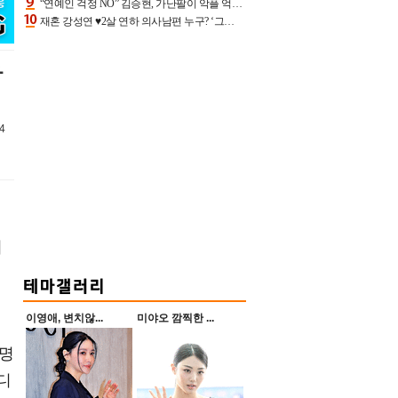
“연예인 걱정 NO” 김승현, 가난팔이 악플 억울할만‥아내+딸과 日 여행
재혼 강성연 ♥2살 연하 의사남편 누구? ‘그알’ 자문의에 훈남 비주얼 초엘리트 스펙 [종합]
갑
4
이
이영애, 변치않...
미야오 깜찍한 ...
일명
디