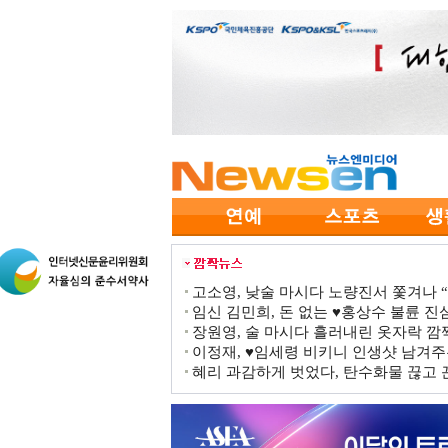
고소영, 낮술 마시다 노량진서 쫓겨나 “점
임신 김민희, 돈 없는 ♥홍상수 불륜 진심
장원영, 술 마시다 흘러내린 옷자락 
이정재, ♥임세령 비키니 인생샷 남겨주
혜리 과감하게 벗었다, 탄수화물 끊고 끈